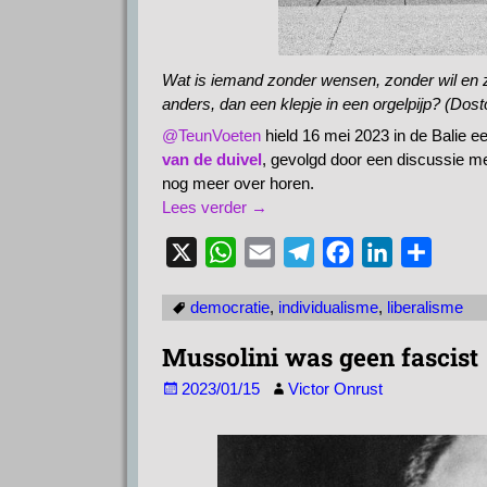
Wat is iemand zonder wensen, zonder wil en 
anders, dan een klepje in een orgelpijp? (Dost
@TeunVoeten
hield 16 mei 2023 in de Balie e
van de duivel
, gevolgd door een discussie m
nog meer over horen.
Lees verder →
X
W
E
T
F
L
D
h
m
e
a
i
e
democratie
,
individualisme
,
liberalisme
a
a
l
c
n
l
t
i
e
e
k
e
Mussolini was geen fascist
s
l
g
b
e
n
2023/01/15
Victor Onrust
A
r
o
d
p
a
o
I
p
m
k
n