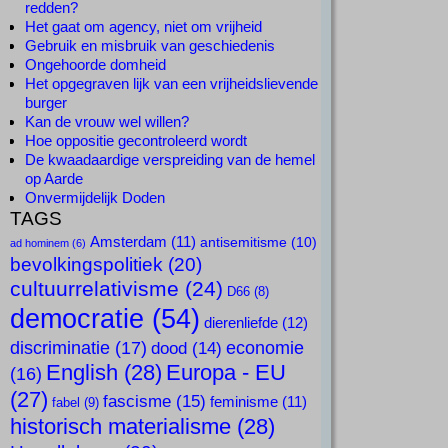
redden?
Het gaat om agency, niet om vrijheid
Gebruik en misbruik van geschiedenis
Ongehoorde domheid
Het opgegraven lijk van een vrijheidslievende
burger
Kan de vrouw wel willen?
Hoe oppositie gecontroleerd wordt
De kwaadaardige verspreiding van de hemel
op Aarde
Onvermijdelijk Doden
TAGS
Amsterdam
(11)
antisemitisme
(10)
ad hominem
(6)
bevolkingspolitiek
(20)
cultuurrelativisme
(24)
D66
(8)
democratie
(54)
dierenliefde
(12)
discriminatie
(17)
economie
dood
(14)
English
(28)
Europa - EU
(16)
(27)
fascisme
(15)
feminisme
(11)
fabel
(9)
historisch materialisme
(28)