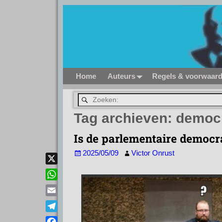
Home
Auteurs
Regels & voorwaar
Tag archieven:
democr
Is de parlementaire democra
2025/05/09
Victor Onrust
X
W
h
E
a
m
T
t