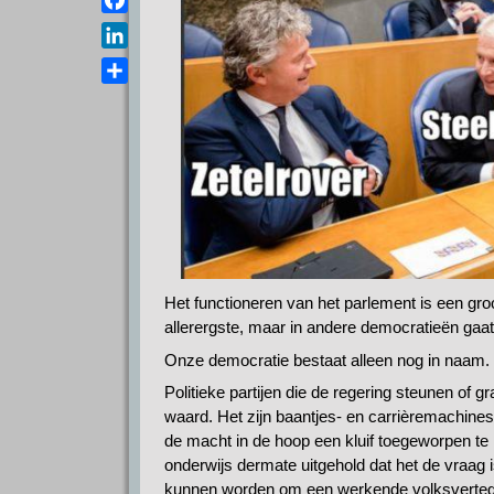
a
e
s
F
i
l
A
a
l
L
e
p
c
i
g
D
p
e
n
r
e
b
k
a
l
o
e
m
e
o
d
n
k
I
n
Het functioneren van het parlement is een gr
allerergste, maar in andere democratieën gaat 
Onze democratie bestaat alleen nog in naam.
Politieke partijen die de regering steunen of 
waard. Het zijn baantjes- en carrièremachine
de macht in de hoop een kluif toegeworpen te 
onderwijs dermate uitgehold dat het de vraa
kunnen worden om een werkende volksvertege