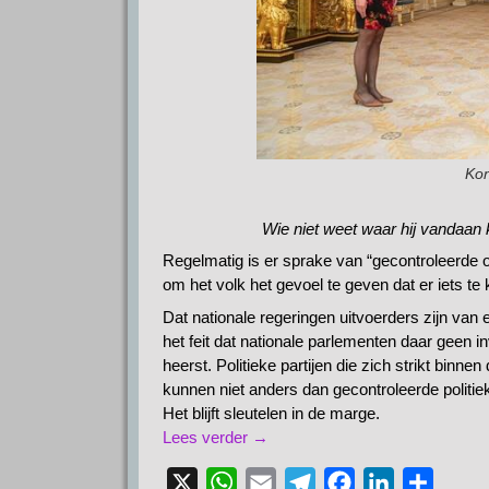
Kon
Wie niet weet waar hij vandaan
Regelmatig is er sprake van “gecontroleerde op
om het volk het gevoel te geven dat er iets te 
Dat nationale regeringen uitvoerders zijn van
het feit dat nationale parlementen daar geen i
heerst. Politieke partijen die zich strikt binn
kunnen niet anders dan gecontroleerde politiek
Het blijft sleutelen in de marge.
Lees verder →
X
W
E
T
F
L
D