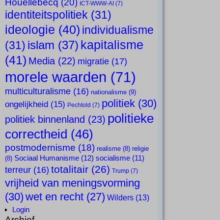
Houellebecq
(20)
ICT-WWW-AI
(7)
identiteitspolitiek
(31)
ideologie
(40)
individualisme
kapitalisme
islam
(37)
(31)
(41)
Media
(22)
migratie
(17)
morele waarden
(71)
multiculturalisme
(16)
nationalisme
(9)
politiek
(30)
ongelijkheid
(15)
Pechtold
(7)
politieke
politiek binnenland
(23)
correctheid
(46)
postmodernisme
(18)
realisme
(8)
religie
Sociaal Humanisme
(12)
socialisme
(11)
(8)
totalitair
(26)
terreur
(16)
Trump
(7)
vrijheid van meningsvorming
(30)
wet en recht
(27)
Wilders
(13)
Login
Archief