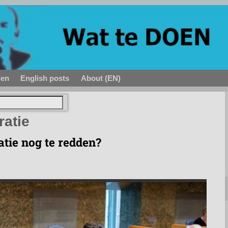
den
English posts
About (EN)
atie
tie nog te redden?