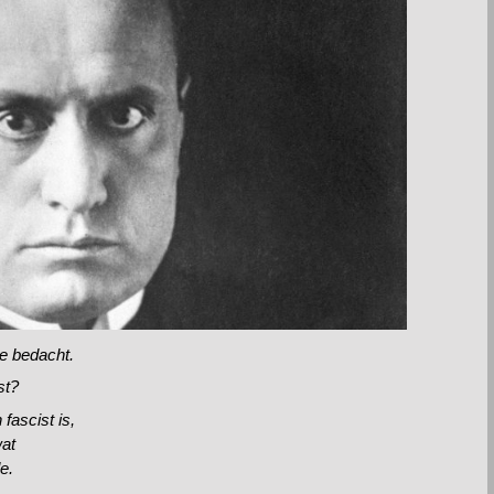
me bedacht.
st?
fascist is,
wat
e.