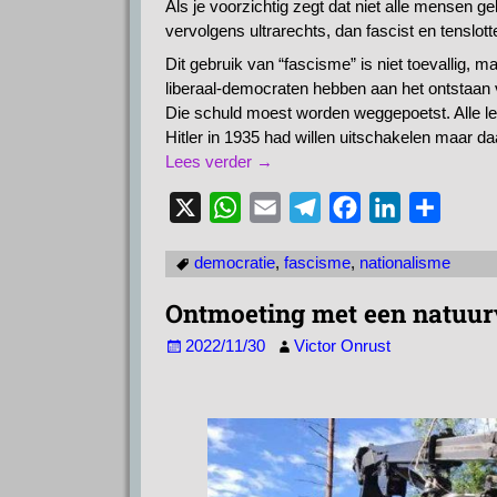
Als je voorzichtig zegt dat niet alle mensen gel
vervolgens ultrarechts, dan fascist en tenslott
Dit gebruik van “fascisme” is niet toevallig, 
liberaal-democraten hebben aan het ontstaan
Die schuld moest worden weggepoetst. Alle le
Hitler in 1935 had willen uitschakelen maar d
Lees verder →
X
W
E
T
F
L
D
h
m
e
a
i
e
democratie
,
fascisme
,
nationalisme
a
a
l
c
n
l
t
i
e
e
k
e
Ontmoeting met een natuur
s
l
g
b
e
n
2022/11/30
Victor Onrust
A
r
o
d
p
a
o
I
p
m
k
n