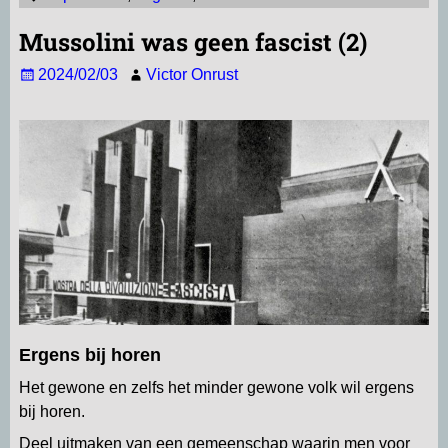
t
i
e
e
k
e
Mussolini was geen fascist (2)
s
l
g
b
e
n
2024/02/03
Victor Onrust
A
r
o
d
p
a
o
I
p
m
k
n
Ergens bij horen
Het gewone en zelfs het minder gewone volk wil ergens
bij horen.
Deel uitmaken van een gemeenschap waarin men voor