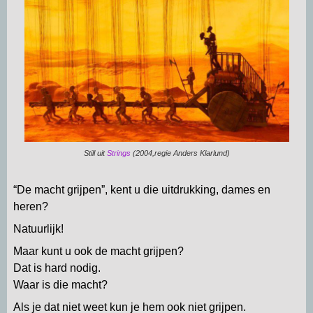
p
m
k
n
Still uit
Strings
(2004,regie Anders Klarlund)
“De macht grijpen”, kent u die uitdrukking, dames en
heren?
Natuurlijk!
Maar kunt u ook de macht grijpen?
Dat is hard nodig.
Waar is die macht?
Als je dat niet weet kun je hem ook niet grijpen.