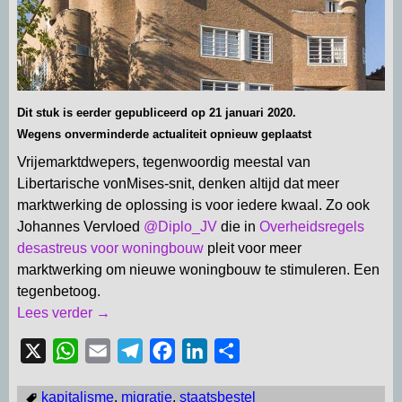
Dit stuk is eerder gepubliceerd op 21 januari 2020.
Wegens onverminderde actualiteit opnieuw geplaatst
Vrijemarktdwepers, tegenwoordig meestal van
Libertarische vonMises-snit, denken altijd dat meer
marktwerking de oplossing is voor iedere kwaal. Zo ook
Johannes Vervloed
@Diplo_JV
die in
Overheidsregels
desastreus voor woningbouw
pleit voor meer
marktwerking om nieuwe woningbouw te stimuleren. Een
tegenbetoog.
Lees verder →
X
W
E
T
F
L
D
h
m
e
a
i
e
kapitalisme
,
migratie
,
staatsbestel
a
a
l
c
n
l