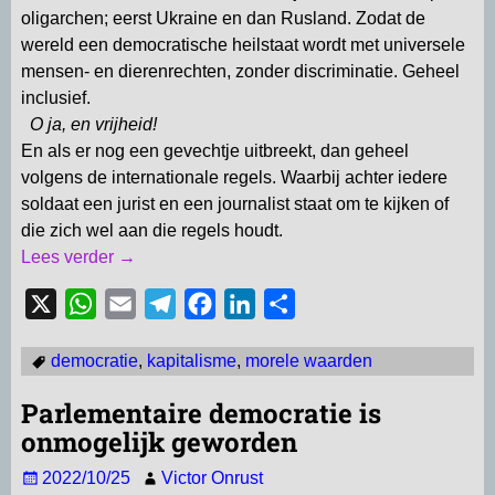
oligarchen; eerst Ukraine en dan Rusland. Zodat de
wereld een democratische heilstaat wordt met universele
mensen- en dierenrechten, zonder discriminatie. Geheel
inclusief.
O ja, en vrijheid!
En als er nog een gevechtje uitbreekt, dan geheel
volgens de internationale regels. Waarbij achter iedere
soldaat een jurist en een journalist staat om te kijken of
die zich wel aan die regels houdt.
Lees verder →
X
W
E
T
F
L
D
h
m
e
a
i
e
democratie
,
kapitalisme
,
morele waarden
a
a
l
c
n
l
t
i
e
e
k
e
Parlementaire democratie is
s
l
g
b
e
n
onmogelijk geworden
A
r
o
d
2022/10/25
Victor Onrust
p
a
o
I