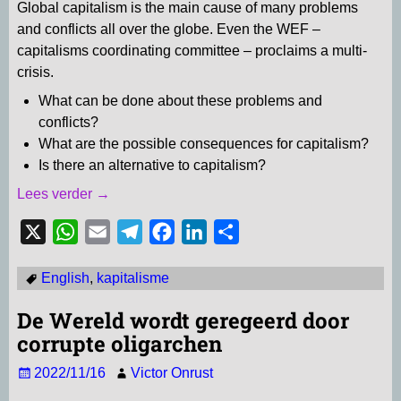
Global capitalism is the main cause of many problems
and conflicts all over the globe. Even the WEF –
capitalisms coordinating committee – proclaims a multi-
crisis.
What can be done about these problems and
conflicts?
What are the possible consequences for capitalism?
Is there an alternative to capitalism?
Lees verder →
X
W
E
T
F
L
D
h
m
e
a
i
e
English
,
kapitalisme
a
a
l
c
n
l
t
i
e
e
k
e
De Wereld wordt geregeerd door
s
l
g
b
e
n
corrupte oligarchen
A
r
o
d
2022/11/16
Victor Onrust
p
a
o
I