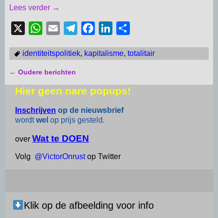
Lees verder →
X
W
E
T
F
L
D
h
m
e
a
i
e
identiteitspolitiek
,
kapitalisme
,
totalitair
a
a
l
c
n
l
t
i
e
e
k
e
←
Oudere berichten
Bericht navigatie
s
l
g
b
e
n
Hier geen nare popups!
A
r
o
d
p
a
o
I
Inschrijven
op de nieuwsbrief
wordt
wel
op prijs gesteld.
p
m
k
n
Wat te DOEN
over
Volg
@VictorOnrust
op Twitter
Klik op de afbeelding voor info