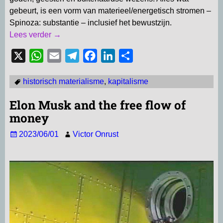
gebeurt, is een vorm van materieel/energetisch stromen –
Spinoza: substantie – inclusief het bewustzijn.
Lees verder →
X
W
E
T
F
L
D
h
m
e
a
i
e
historisch materialisme
,
kapitalisme
a
a
l
c
n
l
t
i
e
e
k
e
Elon Musk and the free flow of
s
l
g
b
e
n
money
A
r
o
d
2023/06/01
Victor Onrust
p
a
o
I
p
m
k
n