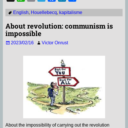
h
m
e
a
i
e
English
,
Houellebecq
,
kapitalisme
a
a
l
c
n
l
t
i
e
e
k
e
About revolution: communism is
s
l
g
b
e
n
impossible
A
r
o
d
2023/02/16
Victor Onrust
p
a
o
I
p
m
k
n
About the impossibility of carrying out the revolution