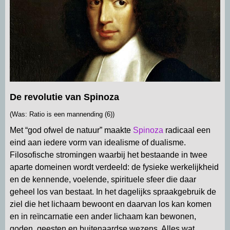
De revolutie van Spinoza
(Was: Ratio is een mannending (6))
Met “god ofwel de natuur” maakte
Spinoza
radicaal een
eind aan iedere vorm van idealisme of dualisme.
Filosofische stromingen waarbij het bestaande in twee
aparte domeinen wordt verdeeld: de fysieke werkelijkheid
en de kennende, voelende, spirituele sfeer die daar
geheel los van bestaat. In het dagelijks spraakgebruik de
ziel die het lichaam bewoont en daarvan los kan komen
en in reïncarnatie een ander lichaam kan bewonen,
goden, geesten en buitenaardse wezens. Alles wat