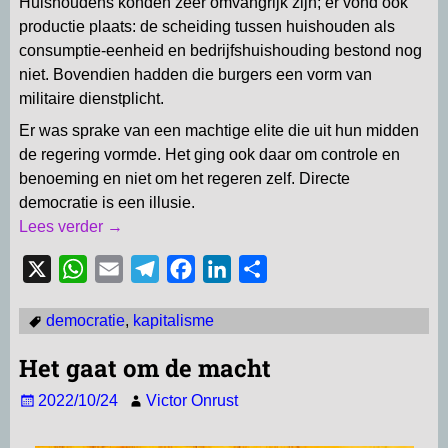
Huishoudens konden zeer omvangrijk zijn; er vond ook
productie plaats: de scheiding tussen huishouden als
consumptie-eenheid en bedrijfshuishouding bestond nog
niet. Bovendien hadden die burgers een vorm van
militaire dienstplicht.
Er was sprake van een machtige elite die uit hun midden
de regering vormde. Het ging ook daar om controle en
benoeming en niet om het regeren zelf. Directe
democratie is een illusie.
Lees verder →
X
W
E
T
F
L
D
h
m
e
a
i
e
democratie
,
kapitalisme
a
a
l
c
n
l
t
i
e
e
k
e
Het gaat om de macht
s
l
g
b
e
n
2022/10/24
Victor Onrust
A
r
o
d
p
a
o
I