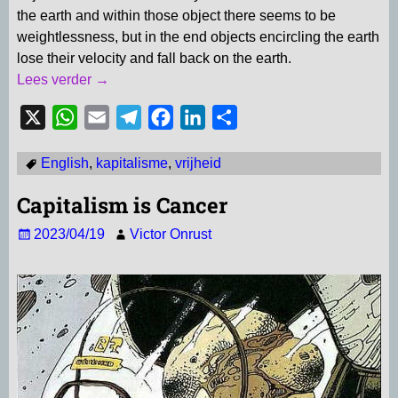
the earth and within those object there seems to be
weightlessness, but in the end objects encircling the earth
lose their velocity and fall back on the earth.
Lees verder →
X
W
E
T
F
L
D
h
m
e
a
i
e
English
,
kapitalisme
,
vrijheid
a
a
l
c
n
l
t
i
e
e
k
e
Capitalism is Cancer
s
l
g
b
e
n
2023/04/19
Victor Onrust
A
r
o
d
p
a
o
I
p
m
k
n