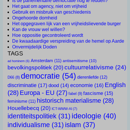
Is de parlementaire democratie nog te redden?
Het gaat om agency, niet om vrijheid
Gebruik en misbruik van geschiedenis
Ongehoorde domheid
Het opgegraven lijk van een vrijheidslievende burger
Kan de vrouw wel willen?
Hoe oppositie gecontroleerd wordt
De kwaadaardige verspreiding van de hemel op Aarde
Onvermijdelijk Doden
TAGS
Amsterdam
(11)
antisemitisme
(10)
ad hominem
(6)
cultuurrelativisme
(24)
bevolkingspolitiek
(20)
democratie
(54)
dierenliefde
(12)
D66
(8)
English
discriminatie
(17)
economie
(16)
dood
(14)
(28)
Europa - EU
(27)
fascisme
(15)
fabel
(9)
historisch materialisme
(28)
feminisme
(11)
Houellebecq
(20)
ICT-WWW-AI
(7)
ideologie
(40)
identiteitspolitiek
(31)
islam
(37)
individualisme
(31)