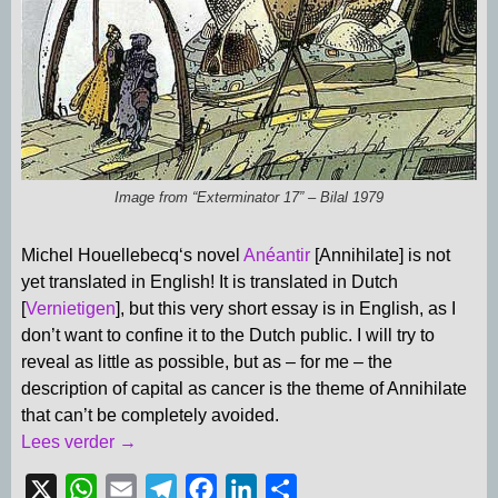
Image from “Exterminator 17” – Bilal 1979
Michel Houellebecq‘s novel
Anéantir
[Annihilate] is not
yet translated in English! It is translated in Dutch
[
Vernietigen
], but this very short essay is in English, as I
don’t want to confine it to the Dutch public. I will try to
reveal as little as possible, but as – for me – the
description of capital as cancer is the theme of Annihilate
that can’t be completely avoided.
Lees verder →
X
W
E
T
F
L
D