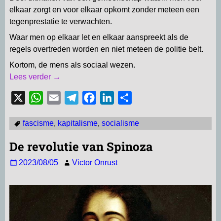
elkaar zorgt en voor elkaar opkomt zonder meteen een
tegenprestatie te verwachten.
Waar men op elkaar let en elkaar aanspreekt als de
regels overtreden worden en niet meteen de politie belt.
Kortom, de mens als sociaal wezen.
Lees verder →
X
W
E
T
F
L
D
h
m
e
a
i
e
fascisme
,
kapitalisme
,
socialisme
a
a
l
c
n
l
t
i
e
e
k
e
De revolutie van Spinoza
s
l
g
b
e
n
2023/08/05
Victor Onrust
A
r
o
d
p
a
o
I
p
m
k
n