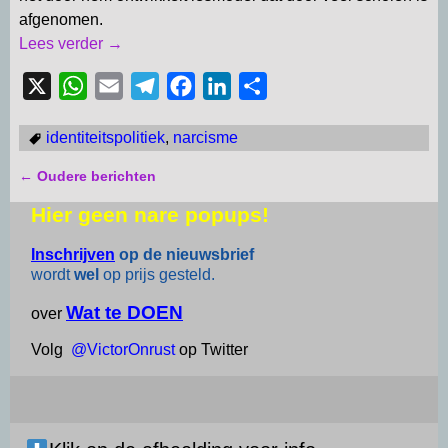
afgenomen.
Lees verder →
X
W
E
T
F
L
D
h
m
e
a
i
e
identiteitspolitiek
,
narcisme
a
a
l
c
n
l
t
i
e
e
k
e
←
Oudere berichten
Bericht navigatie
s
l
g
b
e
n
Hier geen nare popups!
A
r
o
d
p
a
o
I
Inschrijven
op de nieuwsbrief
wordt
wel
op prijs gesteld.
p
m
k
n
Wat te DOEN
over
Volg
@VictorOnrust
op Twitter