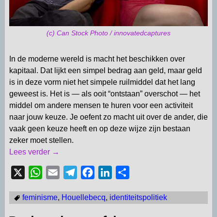
(c) Can Stock Photo / innovatedcaptures
In de moderne wereld is macht het beschikken over
kapitaal. Dat lijkt een simpel bedrag aan geld, maar geld
is in deze vorm niet het simpele ruilmiddel dat het lang
geweest is. Het is — als ooit “ontstaan” overschot — het
middel om andere mensen te huren voor een activiteit
naar jouw keuze. Je oefent zo macht uit over de ander, die
vaak geen keuze heeft en op deze wijze zijn bestaan
zeker moet stellen.
Lees verder →
X
W
E
T
F
L
D
h
m
e
a
i
e
feminisme
,
Houellebecq
,
identiteitspolitiek
a
a
l
c
n
l
t
i
e
e
k
e