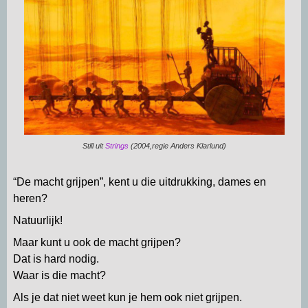
p
m
k
n
Still uit
Strings
(2004,regie Anders Klarlund)
“De macht grijpen”, kent u die uitdrukking, dames en
heren?
Natuurlijk!
Maar kunt u ook de macht grijpen?
Dat is hard nodig.
Waar is die macht?
Als je dat niet weet kun je hem ook niet grijpen.