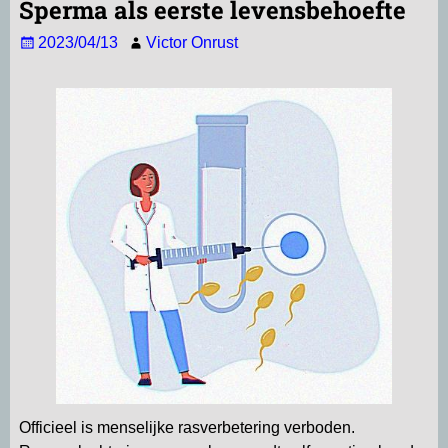
Sperma als eerste levensbehoefte
s
l
g
b
e
n
2023/04/13
Victor Onrust
A
r
o
d
p
a
o
I
p
m
k
n
Officieel is menselijke rasverbetering verboden.