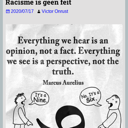
Racisme is geen feit
s
l
g
b
e
n
2020/07/17
Victor Onrust
A
r
o
d
p
a
o
I
p
m
k
n