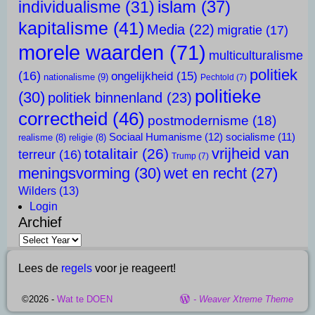
islam
(37)
individualisme
(31)
kapitalisme
(41)
Media
(22)
migratie
(17)
morele waarden
(71)
multiculturalisme
politiek
(16)
ongelijkheid
(15)
nationalisme
(9)
Pechtold
(7)
politieke
(30)
politiek binnenland
(23)
correctheid
(46)
postmodernisme
(18)
Sociaal Humanisme
(12)
socialisme
(11)
realisme
(8)
religie
(8)
vrijheid van
totalitair
(26)
terreur
(16)
Trump
(7)
meningsvorming
(30)
wet en recht
(27)
Wilders
(13)
Login
Archief
Lees de
regels
voor je reageert!
©2026 -
Wat te DOEN
-
Weaver Xtreme Theme