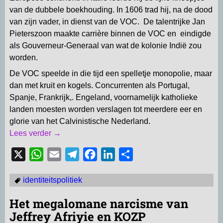
van de dubbele boekhouding. In 1606 trad hij, na de dood
van zijn vader, in dienst van de VOC. De talentrijke Jan
Pieterszoon maakte carrière binnen de VOC en eindigde
als Gouverneur-Generaal van wat de kolonie Indië zou
worden.
De VOC speelde in die tijd een spelletje monopolie, maar
dan met kruit en kogels. Concurrenten als Portugal,
Spanje, Frankrijk,. Engeland, voornamelijk katholieke
landen moesten worden verslagen tot meerdere eer en
glorie van het Calvinistische Nederland.
Lees verder →
X
W
E
T
F
L
D
h
m
e
a
i
e
identiteitspolitiek
a
a
l
c
n
l
t
i
e
e
k
e
Het megalomane narcisme van
s
l
g
b
e
n
Jeffrey Afriyie en KOZP