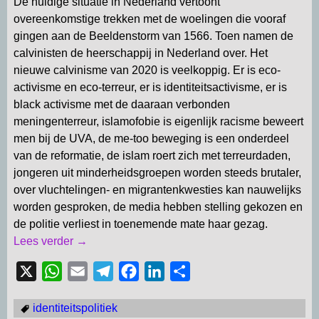
De huidige situatie in Nederland vertoont
overeenkomstige trekken met de woelingen die vooraf
gingen aan de Beeldenstorm van 1566. Toen namen de
calvinisten de heerschappij in Nederland over. Het
nieuwe calvinisme van 2020 is veelkoppig. Er is eco-
activisme en eco-terreur, er is identiteitsactivisme, er is
black activisme met de daaraan verbonden
meningenterreur, islamofobie is eigenlijk racisme beweert
men bij de UVA, de me-too beweging is een onderdeel
van de reformatie, de islam roert zich met terreurdaden,
jongeren uit minderheidsgroepen worden steeds brutaler,
over vluchtelingen- en migrantenkwesties kan nauwelijks
worden gesproken, de media hebben stelling gekozen en
de politie verliest in toenemende mate haar gezag.
Lees verder →
X
W
E
T
F
L
D
h
m
e
a
i
e
identiteitspolitiek
a
a
l
c
n
l