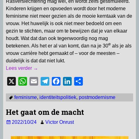
Rasverslechtering mag wel, en wordt zelfs gestimuleerd.
Kinderen krijgen en opvoeden wordt door het moderne
feminisme niet meer gezien als de mooie kerntaak van de
vrouw. Het huwelijk is ook niet meer bedoeld om een
gezin te stichten, maar om te bewijzen dat je van elkaar
houdt. Wat dat dan ook tegenwoordig nog mag
e
betekenen. Als het er al van komt, dan na je 30
als je als
vrouw carrière hebt gemaakt of – voor de meesten –
duidelijk is dat dat niet lukt.
Lees verder →
X
W
E
T
F
L
D
h
m
e
a
i
e
feminisme
,
identiteitspolitiek
,
postmodernisme
a
a
l
c
n
l
t
i
e
e
k
e
Het gaat om de macht
s
l
g
b
e
n
2022/10/24
Victor Onrust
A
r
o
d
p
a
o
I