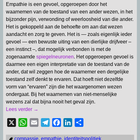
Empathie is een gevoel, opgeroepen door het
waarnemen van de toestand van een ander wezen, in het
bijzonder pijn, verwonding of weerloosheid van die ander.
Het is gekoppeld aan de behoefte om aan dat wezen
aandacht en zorg te geven. Het is — zoals eigenlijk ieder
gevoel — een bewuste uiting van een dierlijke drijfveer –
een instinct –, dat mogelijk verbonden is met de
zogenaamde
spiegelneuronen
. Het opgeroepen gevoel is
daarmee een eigen interpretatie van de toestand van de
ander, dat wil zeggen hoe de waarnemer een dergelijke
toestand zelf denkt te ervaren. Dat hoeft niet dezelfde
vorm van “ervaren” zijn die het waargenomen wezen
ondergaat. Bij het waarnemen van niet-menselijke
wezens zal dat bijna nooit het geval zijn.
Lees verder →
X
W
E
T
F
L
D
h
m
e
a
i
e
compassie
,
empathie
,
identiteitspolitiek
a
a
l
c
n
l