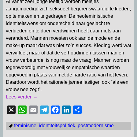
Al vanaf zeer jonge leeftijd worden meisjes
aangemoedigd zich seksueel begerenswaardig te kleden,
op te maken en te gedragen. De neofeministische
identiteitswens om onderscheid naar geslacht te
verbieden en te doen verdwijnen heeft daar niets aan
veranderd. Mannen moesten ook aan de mode en de
make-up maar dat was niet zo’n succes. Kleding werd wat
verwijfder, maar of dat de verhoudingen tussen man en
vrouw verbeterde, is nog maar de vraag. Mannen worden
tegenwoordig met vrouwelijke empathische waarden
opgevoed in plaats van met de harde ratio van het leven.
Daardoor wordt het rationele ja/nee lastiger; ook “als een
vrouw nee zegt”.
Lees verder →
X
W
E
T
F
L
D
h
m
e
a
i
e
feminisme
,
identiteitspolitiek
,
postmodernisme
a
a
l
c
n
l
t
i
e
e
k
e