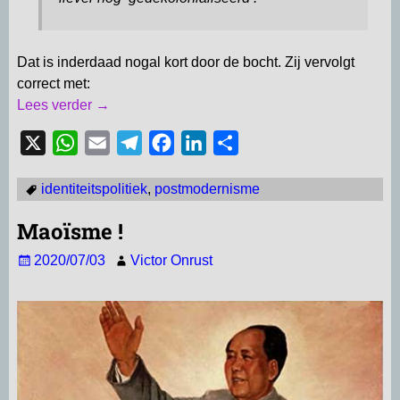
Dat is inderdaad nogal kort door de bocht. Zij vervolgt
correct met:
Lees verder →
X
W
E
T
F
L
D
h
m
e
a
i
e
identiteitspolitiek
,
postmodernisme
a
a
l
c
n
l
t
i
e
e
k
e
Maoïsme !
s
l
g
b
e
n
2020/07/03
Victor Onrust
A
r
o
d
p
a
o
I
p
m
k
n