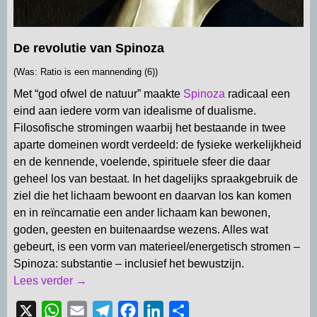
De revolutie van Spinoza
(Was: Ratio is een mannending (6))
Met “god ofwel de natuur” maakte
Spinoza
radicaal een
eind aan iedere vorm van idealisme of dualisme.
Filosofische stromingen waarbij het bestaande in twee
aparte domeinen wordt verdeeld: de fysieke werkelijkheid
en de kennende, voelende, spirituele sfeer die daar
geheel los van bestaat. In het dagelijks spraakgebruik de
ziel die het lichaam bewoont en daarvan los kan komen
en in reïncarnatie een ander lichaam kan bewonen,
goden, geesten en buitenaardse wezens. Alles wat
gebeurt, is een vorm van materieel/energetisch stromen –
Spinoza: substantie – inclusief het bewustzijn.
Lees verder →
X
W
E
T
F
L
D