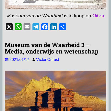
useum van de Waarheid
is te koop op
M
2fd.eu
X
W
E
T
F
L
D
h
m
e
a
i
e
a
a
l
c
n
l
Museum van de Waarheid 3 –
t
i
e
e
k
e
Media, onderwijs en wetenschap
s
l
g
b
e
n
2021/01/17
Victor Onrust
A
r
o
d
p
a
o
I
p
m
k
n