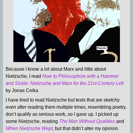
Because I know a lot about Marx and little about
Nietzsche, I read
How to Philosophize with a Hammer
and Sickle: Nietzsche and Marx for the 21st-Century Left
by Jonas Ceika
I have tried to read Nietzsche but texts that are sketchy
even after reading them multiple times, resembling poetry,
don’t qualify as serious work, so I gave up. I picked up
some Nietzsche, reading
The Man Without Qualities
and
When Nietzsche Wept
, but that didn’t alter my opinion.