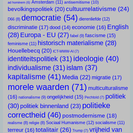
Amsterdam
(11)
antisemitisme
(10)
ad hominem
(6)
cultuurrelativisme
(24)
bevolkingspolitiek
(20)
democratie
(54)
dierenliefde
(12)
D66
(8)
English
discriminatie
(17)
economie
(16)
dood
(14)
(28)
Europa - EU
(27)
fascisme
(15)
fabel
(9)
historisch materialisme
(28)
feminisme
(11)
Houellebecq
(20)
ICT-WWW-AI
(7)
ideologie
(40)
identiteitspolitiek
(31)
islam
(37)
individualisme
(31)
kapitalisme
(41)
Media
(22)
migratie
(17)
morele waarden
(71)
multiculturalisme
politiek
(16)
ongelijkheid
(15)
nationalisme
(9)
Pechtold
(7)
politieke
(30)
politiek binnenland
(23)
correctheid
(46)
postmodernisme
(18)
Sociaal Humanisme
(12)
socialisme
(11)
realisme
(8)
religie
(8)
vrijheid van
totalitair
(26)
terreur
(16)
Trump
(7)