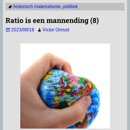
historisch materialisme
,
politiek
a
a
l
c
n
l
t
i
e
e
k
e
Ratio is een mannending (8)
s
l
g
b
e
n
2023/08/16
Victor Onrust
A
r
o
d
p
a
o
I
p
m
k
n