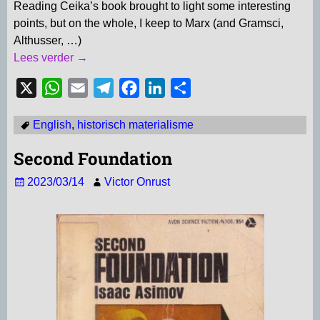
Reading Ceika’s book brought to light some interesting
points, but on the whole, I keep to Marx (and Gramsci,
Althusser, …)
Lees verder →
X
W
E
T
F
L
D
h
m
e
a
i
e
English
,
historisch materialisme
a
a
l
c
n
l
t
i
e
e
k
e
Second Foundation
s
l
g
b
e
n
2023/03/14
Victor Onrust
A
r
o
d
p
a
o
I
p
m
k
n