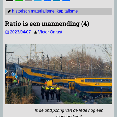
h
m
e
a
i
e
historisch materialisme
,
kapitalisme
a
a
l
c
n
l
t
i
e
e
k
e
Ratio is een mannending (4)
s
l
g
b
e
n
2023/04/07
Victor Onrust
A
r
o
d
p
a
o
I
p
m
k
n
Is de ontsporing van de rede nog een
mannending?