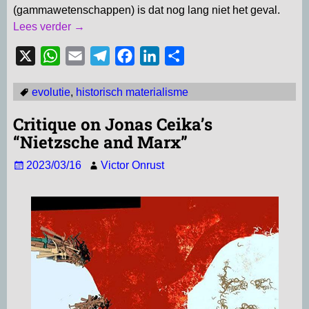
(gammawetenschappen) is dat nog lang niet het geval.
Lees verder →
X
W
E
T
F
L
D
h
m
e
a
i
e
evolutie
,
historisch materialisme
a
a
l
c
n
l
t
i
e
e
k
e
Critique on Jonas Ceika’s
s
l
g
b
e
n
“Nietzsche and Marx”
A
r
o
d
2023/03/16
Victor Onrust
p
a
o
I
p
m
k
n