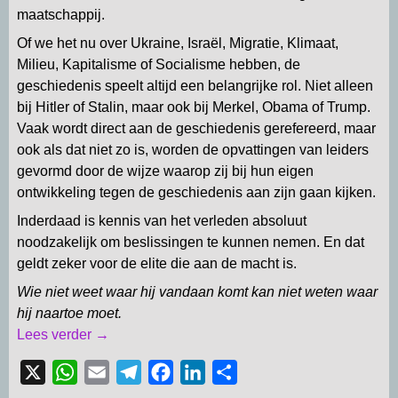
maatschappij.
Of we het nu over Ukraine, Israël, Migratie, Klimaat,
Milieu, Kapitalisme of Socialisme hebben, de
geschiedenis speelt altijd een belangrijke rol. Niet alleen
bij Hitler of Stalin, maar ook bij Merkel, Obama of Trump.
Vaak wordt direct aan de geschiedenis gerefereerd, maar
ook als dat niet zo is, worden de opvattingen van leiders
gevormd door de wijze waarop zij bij hun eigen
ontwikkeling tegen de geschiedenis aan zijn gaan kijken.
Inderdaad is kennis van het verleden absoluut
noodzakelijk om beslissingen te kunnen nemen. En dat
geldt zeker voor de elite die aan de macht is.
Wie niet weet waar hij vandaan komt kan niet weten waar
hij naartoe moet.
Lees verder →
X
W
E
T
F
L
D
h
m
e
a
i
e