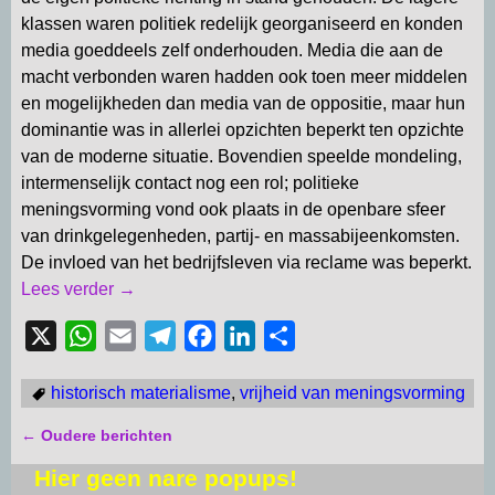
klassen waren politiek redelijk georganiseerd en konden
media goeddeels zelf onderhouden. Media die aan de
macht verbonden waren hadden ook toen meer middelen
en mogelijkheden dan media van de oppositie, maar hun
dominantie was in allerlei opzichten beperkt ten opzichte
van de moderne situatie. Bovendien speelde mondeling,
intermenselijk contact nog een rol; politieke
meningsvorming vond ook plaats in de openbare sfeer
van drinkgelegenheden, partij- en massabijeenkomsten.
De invloed van het bedrijfsleven via reclame was beperkt.
Lees verder →
X
W
E
T
F
L
D
h
m
e
a
i
e
historisch materialisme
,
vrijheid van meningsvorming
a
a
l
c
n
l
t
i
e
e
k
e
←
Oudere berichten
Bericht navigatie
s
l
g
b
e
n
Hier geen nare popups!
A
r
o
d