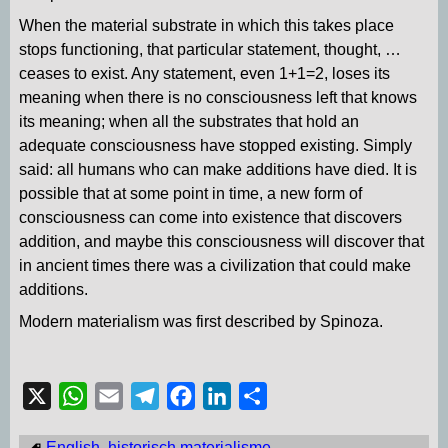
When the material substrate in which this takes place
stops functioning, that particular statement, thought, …
ceases to exist. Any statement, even 1+1=2, loses its
meaning when there is no consciousness left that knows
its meaning; when all the substrates that hold an
adequate consciousness have stopped existing. Simply
said: all humans who can make additions have died. It is
possible that at some point in time, a new form of
consciousness can come into existence that discovers
addition, and maybe this consciousness will discover that
in ancient times there was a civilization that could make
additions.
Modern materialism was first described by Spinoza.
X
W
E
T
F
L
D
h
m
e
a
i
e
English
,
historisch materialisme