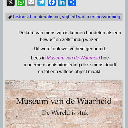
X
W
E
T
F
L
D
h
m
e
a
i
e
historisch materialisme
,
vrijheid van meningsvorming
a
a
l
c
n
l
t
i
e
e
k
e
De kern van mens-zijn is kunnen handelen als een
s
l
g
b
e
n
bewust en zelfstandig wezen.
A
r
o
d
Dit wordt ook wel vrijheid genoemd.
p
a
o
I
p
Lees in
m
Museum van de Waarheid
k
n
hoe
moderne machtsuitoefening deze mens doodt
en tot een willoos object maakt.