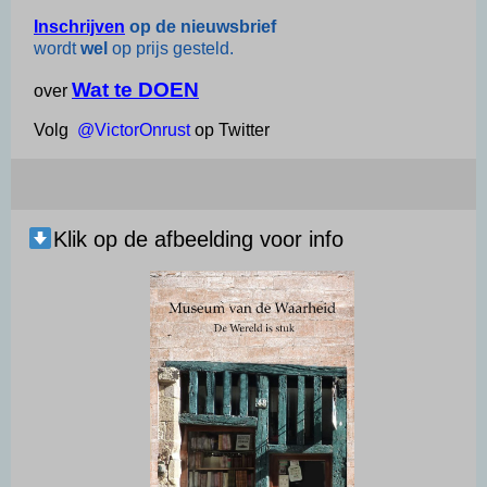
p
a
o
I
Inschrijven
op de nieuwsbrief
wordt
wel
op prijs gesteld.
p
m
k
n
Wat te DOEN
over
Volg
@VictorOnrust
op Twitter
Klik op de afbeelding voor info