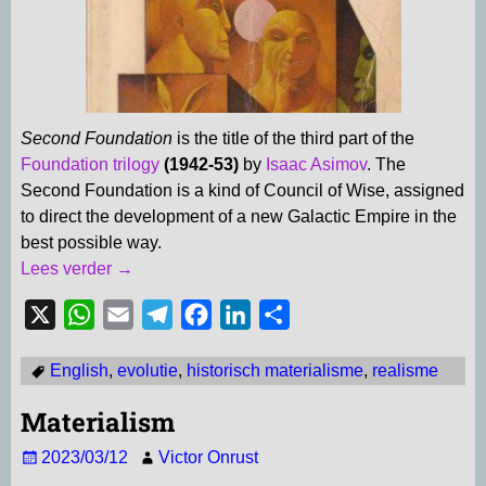
Second Foundation
is the title of the third part of the
Foundation trilogy
(1942-53)
by
Isaac Asimov
. The
Second Foundation is a kind of Council of Wise, assigned
to direct the development of a new Galactic Empire in the
best possible way.
Lees verder →
X
W
E
T
F
L
D
h
m
e
a
i
e
English
,
evolutie
,
historisch materialisme
,
realisme
a
a
l
c
n
l
t
i
e
e
k
e
Materialism
s
l
g
b
e
n
2023/03/12
Victor Onrust
A
r
o
d