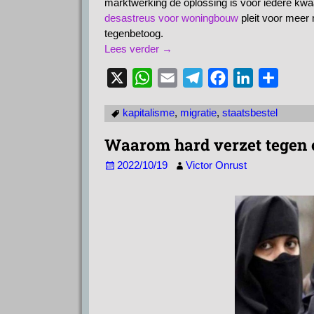
marktwerking de oplossing is voor iedere kw
desastreus voor woningbouw
pleit voor meer
tegenbetoog.
Lees verder →
X
W
E
T
F
L
D
h
m
e
a
i
e
kapitalisme
,
migratie
,
staatsbestel
a
a
l
c
n
l
t
i
e
e
k
e
Waarom hard verzet tegen o
s
l
g
b
e
n
2022/10/19
Victor Onrust
A
r
o
d
p
a
o
I
p
m
k
n