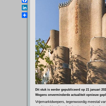
a
e
s
F
i
l
A
a
l
L
e
p
c
i
g
D
p
e
n
r
e
b
k
a
l
o
e
m
e
o
d
n
k
I
n
Dit stuk is eerder gepubliceerd op 21 januari 202
Wegens onverminderde actualiteit opnieuw gepl
Vrijemarktdwepers, tegenwoordig meestal van 