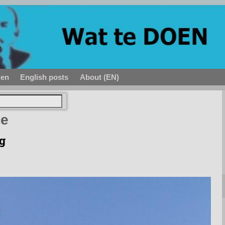
den
English posts
About (EN)
ie
g