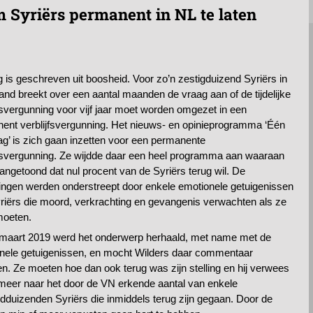
Syriërs permanent in NL te laten
g is geschreven uit boosheid. Voor zo’n zestigduizend Syriërs in
and breekt over een aantal maanden de vraag aan of de tijdelijke
jfsvergunning voor vijf jaar moet worden omgezet in een
ent verblijfsvergunning. Het nieuws- en opinieprogramma ‘Één
g’ is zich gaan inzetten voor een permanente
jfsvergunning. Ze wijdde daar een heel programma aan waaraan
angetoond dat nul procent van de Syriërs terug wil. De
ingen werden onderstreept door enkele emotionele getuigenissen
riërs die moord, verkrachting en gevangenis verwachten als ze
moeten.
maart 2019 werd het onderwerp herhaald, met name met de
nele getuigenissen, en mocht Wilders daar commentaar
n. Ze moeten hoe dan ook terug was zijn stelling en hij verwees
meer naar het door de VN erkende aantal van enkele
dduizenden Syriërs die inmiddels terug zijn gegaan. Door de