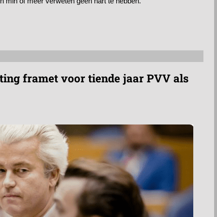
en min of meer verweten geen hart te hebben.
ting framet voor tiende jaar PVV als