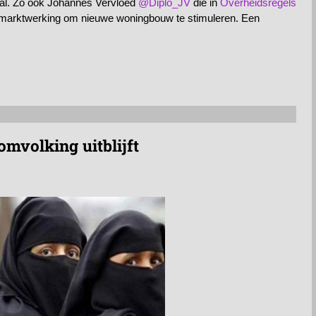
aal. Zo ook Johannes Vervloed
@Diplo_JV
die in
Overheidsregels
 marktwerking om nieuwe woningbouw te stimuleren. Een
mvolking uitblijft