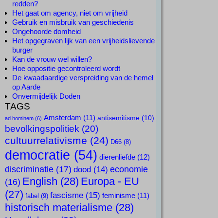
redden?
Het gaat om agency, niet om vrijheid
Gebruik en misbruik van geschiedenis
Ongehoorde domheid
Het opgegraven lijk van een vrijheidslievende
burger
Kan de vrouw wel willen?
Hoe oppositie gecontroleerd wordt
De kwaadaardige verspreiding van de hemel
op Aarde
Onvermijdelijk Doden
TAGS
Amsterdam
(11)
antisemitisme
(10)
ad hominem
(6)
bevolkingspolitiek
(20)
cultuurrelativisme
(24)
D66
(8)
democratie
(54)
dierenliefde
(12)
discriminatie
(17)
economie
dood
(14)
English
(28)
Europa - EU
(16)
(27)
fascisme
(15)
feminisme
(11)
fabel
(9)
historisch materialisme
(28)