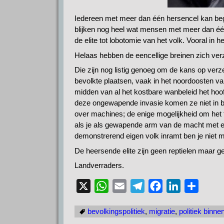
Iedereen met meer dan één hersencel kan begri
blijken nog heel wat mensen met meer dan éé
de elite tot lobotomie van het volk. Vooral in
Helaas hebben de eencellige breinen zich ver
Die zijn nog listig genoeg om de kans op verz
bevolkte plaatsen, vaak in het noordoosten va
midden van al het kostbare wanbeleid het hoo
deze ongewapende invasie komen ze niet in be
over machines; de enige mogelijkheid om het 
als je als gewapende arm van de macht met ee
demonstrerend eigen volk inramt ben je niet 
De heersende elite zijn geen reptielen maar 
Landverraders.
X
W
E
T
F
L
D
h
m
e
a
i
e
bevolkingspolitiek
,
migratie
,
politiek binne
a
a
l
c
n
l