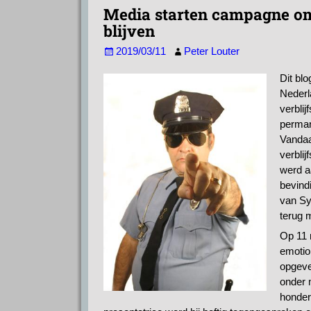
t
i
e
e
k
e
Media starten campagne om 
s
l
g
b
e
n
blijven
A
r
o
d
2019/03/11
Peter Louter
p
a
o
I
Dit blo
p
m
k
n
Nederl
verbli
perman
Vandaa
verbli
werd a
bevind
van Sy
terug 
Op 11 
emotio
opgeve
onder 
honder