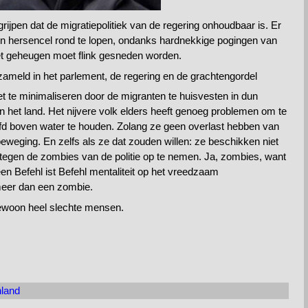
jpen dat de migratiepolitiek van de regering onhoudbaar is. Er
n hersencel rond te lopen, ondanks hardnekkige pogingen van
 het geheugen moet flink gesneden worden.
zameld in het parlement, de regering en de grachtengordel
et te minimaliseren door de migranten te huisvesten in dun
n het land. Het nijvere volk elders heeft genoeg problemen om te
fd boven water te houden. Zolang ze geen overlast hebben van
weging. En zelfs als ze dat zouden willen: ze beschikken niet
tegen de zombies van de politie op te nemen. Ja, zombies, want
n Befehl ist Befehl mentaliteit op het vreedzaam
meer dan een zombie.
gewoon heel slechte mensen.
nland