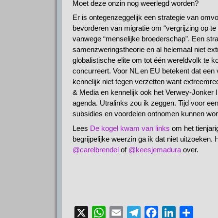
Moet deze onzin nog weerlegd worden?
Er is ontegenzeggelijk een strategie van omv
bevorderen van migratie om “vergrijzing op te
vanwege “menselijke broederschap”. Een stra
samenzweringstheorie en al helemaal niet ex
globalistische elite om tot één wereldvolk te
concurreert. Voor NL en EU betekent dat een 
kennelijk niet tegen verzetten want extreemrec
& Media en kennelijk ook het Verwey-Jonker Inst
agenda. Utralinks zou ik zeggen. Tijd voor een
subsidies en voordelen ontnomen kunnen wor
Lees
De kogel kwam van links
om het tienjari
begrijpelijke weerzin ga ik dat niet uitzoeken. 
@carelbrendel
of
@keesjemadura
over.
X
W
E
T
F
L
D