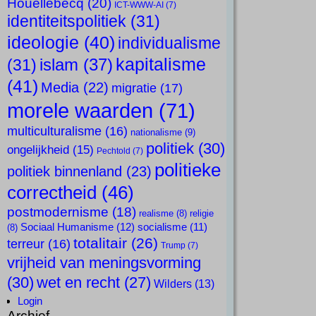
Houellebecq
(20)
ICT-WWW-AI
(7)
identiteitspolitiek
(31)
ideologie
(40)
individualisme
kapitalisme
islam
(37)
(31)
(41)
Media
(22)
migratie
(17)
morele waarden
(71)
multiculturalisme
(16)
nationalisme
(9)
politiek
(30)
ongelijkheid
(15)
Pechtold
(7)
politieke
politiek binnenland
(23)
correctheid
(46)
postmodernisme
(18)
realisme
(8)
religie
Sociaal Humanisme
(12)
socialisme
(11)
(8)
totalitair
(26)
terreur
(16)
Trump
(7)
vrijheid van meningsvorming
(30)
wet en recht
(27)
Wilders
(13)
Login
Archief