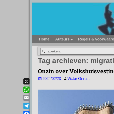
Home
Auteurs
Regels & voorwaar
Tag archieven:
migrat
Onzin over Volkshuisvestin
2024/02/23
Victor Onrust
X
W
h
E
a
m
T
t