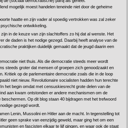
bij de (sociaal democratische) partij als geheel.
vallend mogelijk moest handelen teneinde niet door de geheime
boorte haatte en zijn vader al spoedig vertrokken was zal zeker
e psychische ontwikkeling.
 zijn in de keuze van zijn slachtoffers zo hij dat al wenste. Het
Over de daden is het nodige gezegd. Daarbij heeft analyse van de
atische praktijken duidelijk gemaakt dat de jeugd daarin een
emocratie niet thuis. Als die democratie steeds meer wordt
kans steeds groter dat mensen of groepen zich genoodzaakt en
. Kritiek op de parlementaire democratie zoals die in de loop
aald niet nieuw. Revolutionaire socialisten hadden hun terechte
. In het begin omdat met censuskiesrecht grote delen van de
n eind aan kwam ontstonden er andere mechanismen om de
beschermen. Op dit blog staan 40 bijdragen met het trefwoord
 nodige gezegd wordt.
en Lenin, Mussolini en Hitler aan de macht. In tegenstelling tot
itler geen sprake van eenzijdig geweld, maar ging het om een
munisten en fascisten elkaar te lijf gingen, en waar ook de staat