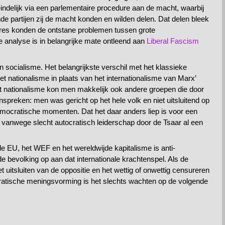
teindelijk via een parlementaire procedure aan de macht, waarbij
de partijen zij de macht konden en wilden delen. Dat delen bleek
dures konden de ontstane problemen tussen grote
 analyse is in belangrijke mate ontleend aan
Liberal Fascism
socialisme. Het belangrijkste verschil met het klassieke
 nationalisme in plaats van het internationalisme van Marx’
dit nationalisme kon men makkelijk ook andere groepen die door
preken: men was gericht op het hele volk en niet uitsluitend op
emocratische momenten. Dat het daar anders liep is voor een
ie vanwege slecht autocratisch leiderschap door de Tsaar al een
de EU, het WEF en het wereldwijde kapitalisme is anti-
 de bevolking op aan dat internationale krachtenspel. Als de
t uitsluiten van de oppositie en het wettig of onwettig censureren
ratische meningsvorming is het slechts wachten op de volgende