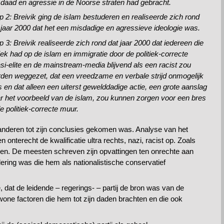
daad en agressie in de Noorse straten had gebracht.
p 2: Breivik ging de islam bestuderen en realiseerde zich rond
 jaar 2000 dat het een misdadige en agressieve ideologie was.
p 3: Breivik realiseerde zich rond dat jaar 2000 dat iedereen die
tiek had op de islam en immigratie door de politiek-correcte
si-elite en de mainstream-media blijvend als een racist zou
den weggezet, dat een vreedzame en verbale strijd onmogelijk
 en dat alleen een uiterst gewelddadige actie, een grote aanslag
r het voorbeeld van de islam, zou kunnen zorgen voor een bres
de politiek-correcte muur.
 en anderen tot zijn conclusies gekomen was. Analyse van het
onterecht de kwalificatie ultra rechts, nazi, racist op. Zoals
gen. De meesten schreven zijn opvattingen ten onrechte aan
ering was die hem als nationalistische conservatief
, dat de leidende – regerings- – partij de bron was van de
wone factoren die hem tot zijn daden brachten en die ook