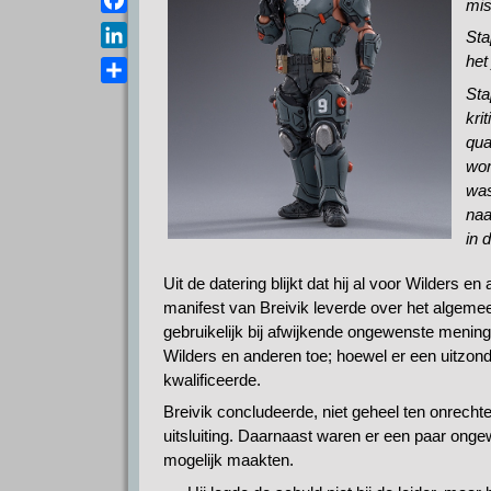
mis
a
e
s
F
i
Sta
l
A
a
l
L
het
e
p
c
i
Sta
g
D
p
e
n
kri
r
e
b
k
qua
a
l
o
wor
e
m
e
o
was
d
n
k
naa
I
in 
n
Uit de datering blijkt dat hij al voor Wilders
manifest van Breivik leverde over het algemeen 
gebruikelijk bij afwijkende ongewenste menin
Wilders en anderen toe; hoewel er een uitzond
kwalificeerde.
Breivik concludeerde, niet geheel ten onrechte
uitsluiting. Daarnaast waren er een paar onge
mogelijk maakten.