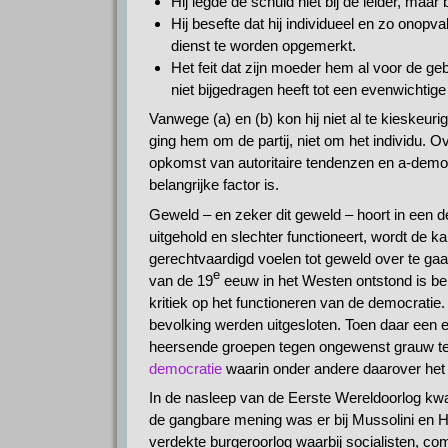
Hij legde de schuld niet bij de leider, maar 
Hij besefte dat hij individueel en zo onop
dienst te worden opgemerkt.
Het feit dat zijn moeder hem al voor de ge
niet bijgedragen heeft tot een evenwichtig
Vanwege (a) en (b) kon hij niet al te kieskeurig
ging hem om de partij, niet om het individu. 
opkomst van autoritaire tendenzen en a-democr
belangrijke factor is.
Geweld – en zeker dit geweld – hoort in een d
uitgehold en slechter functioneert, wordt de 
gerechtvaardigd voelen tot geweld over te gaan
e
van de 19
eeuw in het Westen ontstond is bep
kritiek op het functioneren van de democratie
bevolking werden uitgesloten. Toen daar ee
heersende groepen tegen ongewenst grauw te 
democratie
waarin onder andere daarover het
In de nasleep van de Eerste Wereldoorlog kwam
de gangbare mening was er bij Mussolini en H
verdekte burgeroorlog waarbij socialisten, com