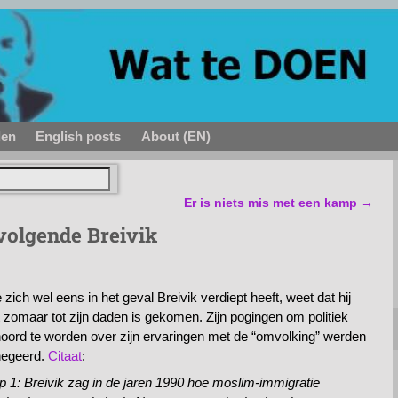
den
English posts
About (EN)
Er is niets mis met een kamp
→
olgende Breivik
 zich wel eens in het geval Breivik verdiept heeft, weet dat hij
t zomaar tot zijn daden is gekomen. Zijn pogingen om politiek
oord te worden over zijn ervaringen met de “omvolking” werden
egeerd.
Citaat
:
p 1: Breivik zag in de jaren 1990 hoe moslim-immigratie