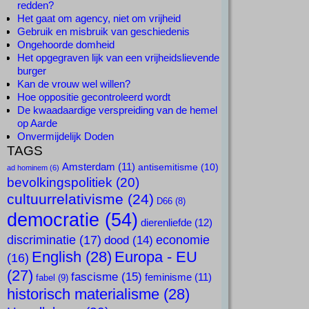
redden?
Het gaat om agency, niet om vrijheid
Gebruik en misbruik van geschiedenis
Ongehoorde domheid
Het opgegraven lijk van een vrijheidslievende
burger
Kan de vrouw wel willen?
Hoe oppositie gecontroleerd wordt
De kwaadaardige verspreiding van de hemel
op Aarde
Onvermijdelijk Doden
TAGS
Amsterdam
(11)
antisemitisme
(10)
ad hominem
(6)
bevolkingspolitiek
(20)
cultuurrelativisme
(24)
D66
(8)
democratie
(54)
dierenliefde
(12)
discriminatie
(17)
economie
dood
(14)
English
(28)
Europa - EU
(16)
(27)
fascisme
(15)
feminisme
(11)
fabel
(9)
historisch materialisme
(28)