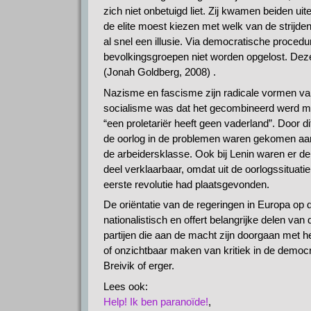
zich niet onbetuigd liet. Zij kwamen beiden ui
de elite moest kiezen met welk van de strijden
al snel een illusie. Via democratische proce
bevolkingsgroepen niet worden opgelost. Deze
(Jonah Goldberg, 2008) .
Nazisme en fascisme zijn radicale vormen van 
socialisme was dat het gecombineerd werd met
“een proletariër heeft geen vaderland”. Door 
de oorlog in de problemen waren gekomen aans
de arbeidersklasse. Ook bij Lenin waren er d
deel verklaarbaar, omdat uit de oorlogssituat
eerste revolutie had plaatsgevonden.
De oriëntatie van de regeringen in Europa op 
nationalistisch en offert belangrijke delen van
partijen die aan de macht zijn doorgaan met he
of onzichtbaar maken van kritiek in de democ
Breivik of erger.
Lees ook:
Help! Ik ben paranoïde!
,