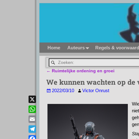
Home
Auteurs
Regels & voorwaar
←
Ruimtelijke ordening en groei
Bericht navigatie
We kunnen wachten op de v
2022/03/10
Victor Onrust
Wie
X
nie
W
geh
h
gen
E
a
Sta
m
T
t