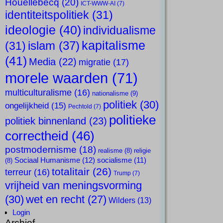
Houellebecq
(20)
ICT-WWW-AI
(7)
identiteitspolitiek
(31)
ideologie
(40)
individualisme
kapitalisme
islam
(37)
(31)
(41)
Media
(22)
migratie
(17)
morele waarden
(71)
multiculturalisme
(16)
nationalisme
(9)
politiek
(30)
ongelijkheid
(15)
Pechtold
(7)
politieke
politiek binnenland
(23)
correctheid
(46)
postmodernisme
(18)
realisme
(8)
religie
Sociaal Humanisme
(12)
socialisme
(11)
(8)
totalitair
(26)
terreur
(16)
Trump
(7)
vrijheid van meningsvorming
(30)
wet en recht
(27)
Wilders
(13)
Login
Archief