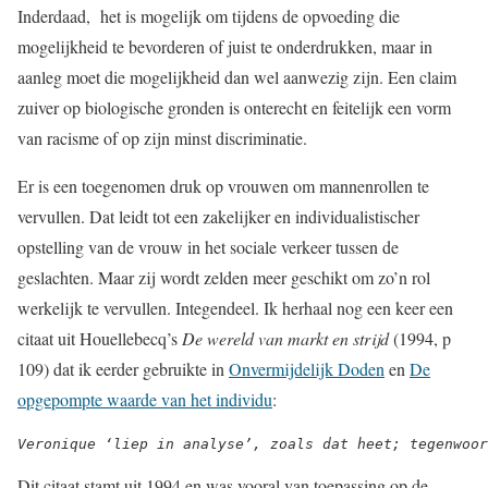
Inderdaad, het is mogelijk om tijdens de opvoeding die
mogelijkheid te bevorderen of juist te onderdrukken, maar in
aanleg moet die mogelijkheid dan wel aanwezig zijn. Een claim
zuiver op biologische gronden is onterecht en feitelijk een vorm
van racisme of op zijn minst discriminatie.
Er is een toegenomen druk op vrouwen om mannenrollen te
vervullen. Dat leidt tot een zakelijker en individualistischer
opstelling van de vrouw in het sociale verkeer tussen de
geslachten. Maar zij wordt zelden meer geschikt om zo’n rol
werkelijk te vervullen. Integendeel. Ik herhaal nog een keer een
citaat uit Houellebecq’s
De wereld van markt en strijd
(1994, p
109) dat ik eerder gebruikte in
Onvermijdelijk Doden
en
De
opgepompte waarde van het individu
:
Veronique ‘liep in analyse’, zoals dat heet; tegenwoor
Dit citaat stamt uit 1994 en was vooral van toepassing op de