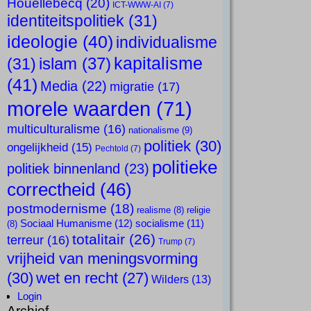
Houellebecq
(20)
ICT-WWW-AI
(7)
identiteitspolitiek
(31)
ideologie
(40)
individualisme
kapitalisme
islam
(37)
(31)
(41)
Media
(22)
migratie
(17)
morele waarden
(71)
multiculturalisme
(16)
nationalisme
(9)
politiek
(30)
ongelijkheid
(15)
Pechtold
(7)
politieke
politiek binnenland
(23)
correctheid
(46)
postmodernisme
(18)
realisme
(8)
religie
Sociaal Humanisme
(12)
socialisme
(11)
(8)
totalitair
(26)
terreur
(16)
Trump
(7)
vrijheid van meningsvorming
(30)
wet en recht
(27)
Wilders
(13)
Login
Archief