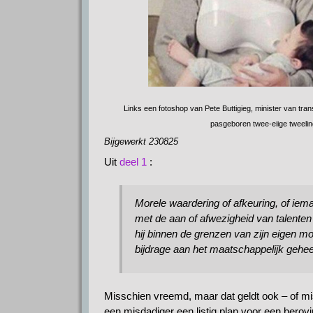
Links een fotoshop van Pete Buttigieg, minister van tran
pasgeboren twee-eiige tweelin
Bijgewerkt 230825
Uit
deel 1
:
Morele waardering of afkeuring, of iem
met de aan of afwezigheid van talente
hij binnen de grenzen van zijn eigen m
bijdrage aan het maatschappelijk geheel
Misschien vreemd, maar dat geldt ook – of mi
een misdadiger een listig plan voor een berovi