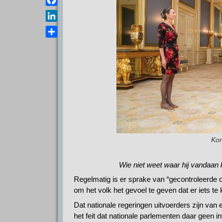
a
e
s
F
i
l
A
a
l
L
e
p
c
i
g
D
p
e
n
r
e
b
k
a
l
o
e
m
e
o
d
n
k
I
n
Kon
Wie niet weet waar hij vandaan
Regelmatig is er sprake van “gecontroleerde op
om het volk het gevoel te geven dat er iets te 
Dat nationale regeringen uitvoerders zijn van
het feit dat nationale parlementen daar geen i