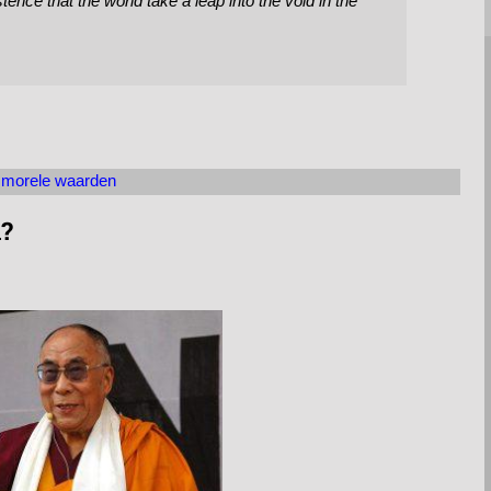
stence that the world take a leap into the void in the
,
morele waarden
d?