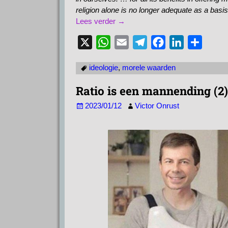
religion alone is no longer adequate as a basis 
Lees verder →
X
W
E
T
F
L
D
h
m
e
a
i
e
ideologie
,
morele waarden
a
a
l
c
n
l
t
i
e
e
k
e
Ratio is een mannending (2)
s
l
g
b
e
n
2023/01/12
Victor Onrust
A
r
o
d
p
a
o
I
p
m
k
n