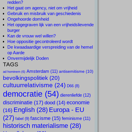
redden?
Het gaat om agency, niet om vrijheid
Gebruik en misbruik van geschiedenis
Ongehoorde domheid
Het opgegraven lijk van een vrijheidslievende
burger
Kan de vrouw wel willen?
Hoe oppositie gecontroleerd wordt
De kwaadaardige verspreiding van de hemel
op Aarde
Onvermijdelijk Doden
TAGS
Amsterdam
(11)
antisemitisme
(10)
ad hominem
(6)
bevolkingspolitiek
(20)
cultuurrelativisme
(24)
D66
(8)
democratie
(54)
dierenliefde
(12)
discriminatie
(17)
economie
dood
(14)
English
(28)
Europa - EU
(16)
(27)
fascisme
(15)
feminisme
(11)
fabel
(9)
historisch materialisme
(28)