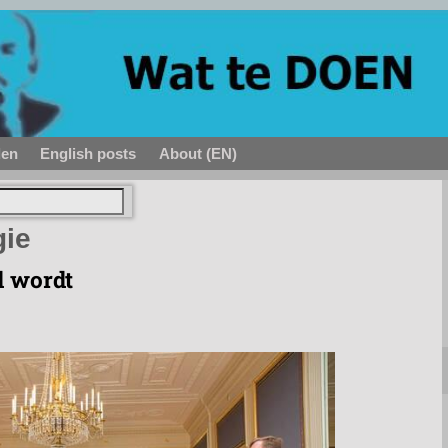
den
English posts
About (EN)
gie
d wordt