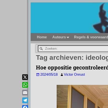
Home
Auteurs
Regels & voorwaar
Tag archieven:
ideolo
Hoe oppositie gecontroleer
2024/05/18
Victor Onrust
X
W
h
E
a
m
T
t