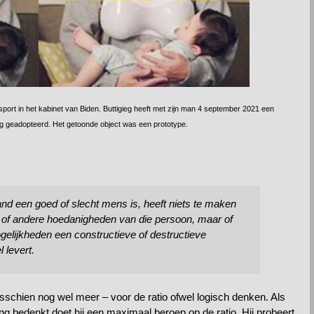
sport in het kabinet van Biden. Buttigieg heeft met zijn man 4 september 2021 een
g geadopteerd. Het getoonde object was een prototype.
and een goed of slecht mens is, heeft niets te maken
n of andere hoedanigheden van die persoon, maar of
ogelijkheden een constructieve of destructieve
 levert.
sschien nog wel meer – voor de ratio ofwel logisch denken. Als
ng bedenkt doet hij een maximaal beroep op de ratio. Hij probeert