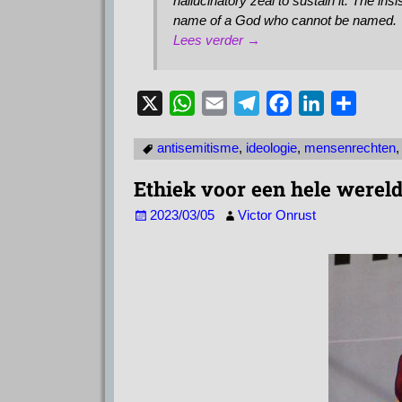
hallucinatory zeal to sustain it. The insi
name of a God who cannot be named.
Lees verder →
X
W
E
T
F
L
D
h
m
e
a
i
e
antisemitisme
,
ideologie
,
mensenrechten
a
a
l
c
n
l
t
i
e
e
k
e
Ethiek voor een hele werel
s
l
g
b
e
n
2023/03/05
Victor Onrust
A
r
o
d
p
a
o
I
p
m
k
n