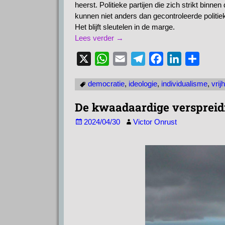
heerst. Politieke partijen die zich strikt binn
kunnen niet anders dan gecontroleerde politiek
Het blijft sleutelen in de marge.
Lees verder →
X
W
E
T
F
L
D
h
m
e
a
i
e
democratie
,
ideologie
,
individualisme
,
vri
a
a
l
c
n
l
t
i
e
e
k
e
De kwaadaardige verspreid
s
l
g
b
e
n
2024/04/30
Victor Onrust
A
r
o
d
p
a
o
I
p
m
k
n