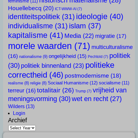
historisch materialisme
(28)
feminisme
(11)
Houellebecq
(20)
ICT-WWW-AI
(7)
ideologie
(40)
identiteitspolitiek
(31)
islam
(37)
individualisme
(31)
kapitalisme
(41)
Media
(22)
migratie
(17)
morele waarden
(71)
multiculturalisme
politiek
(16)
ongelijkheid
(15)
nationalisme
(9)
Pechtold
(7)
politieke
(30)
politiek binnenland
(23)
correctheid
(46)
postmodernisme
(18)
Sociaal Humanisme
(12)
socialisme
(11)
realisme
(8)
religie
(8)
vrijheid van
totalitair
(26)
terreur
(16)
Trump
(7)
meningsvorming
(30)
wet en recht
(27)
Wilders
(13)
Login
Archief