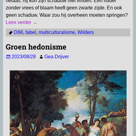
helaas: hij kon zijn schaduw niet vinden. Een ridder
zonder vrees of blaam heeft geen zwarte zijde. En ook
geen schaduw. Waar zou hij overheen moeten springen?
Lees verder →
D66
,
fabel
,
multiculturalisme
,
Wilders
Groen hedonisme
2023/08/28
Gea Drijver