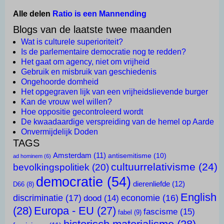
Alle delen
Ratio is een Mannending
Blogs van de laatste twee maanden
Wat is culturele superioriteit?
Is de parlementaire democratie nog te redden?
Het gaat om agency, niet om vrijheid
Gebruik en misbruik van geschiedenis
Ongehoorde domheid
Het opgegraven lijk van een vrijheidslievende burger
Kan de vrouw wel willen?
Hoe oppositie gecontroleerd wordt
De kwaadaardige verspreiding van de hemel op Aarde
Onvermijdelijk Doden
TAGS
Amsterdam
(11)
antisemitisme
(10)
ad hominem
(6)
cultuurrelativisme
(24)
bevolkingspolitiek
(20)
democratie
(54)
dierenliefde
(12)
D66
(8)
English
discriminatie
(17)
economie
(16)
dood
(14)
(28)
Europa - EU
(27)
fascisme
(15)
fabel
(9)