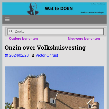
←
Oudere berichten
Nieuwere berichten
→
Bericht navigatie
Onzin over Volkshuisvesting
2024/02/23
Victor Onrust