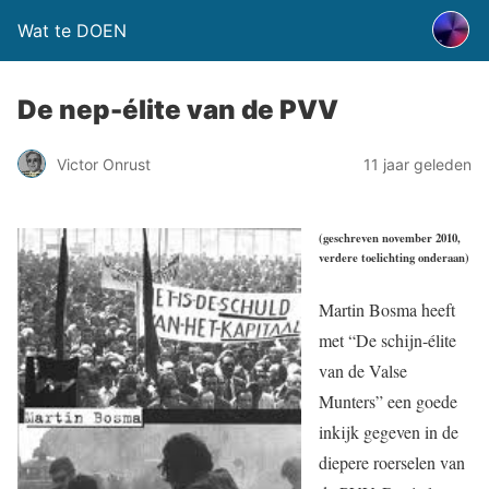
Wat te DOEN
De nep-élite van de PVV
Victor Onrust
11 jaar geleden
(geschreven november 2010,
verdere toelichting onderaan)
Martin Bosma heeft
met “De schijn-élite
van de Valse
Munters” een goede
inkijk gegeven in de
diepere roerselen van