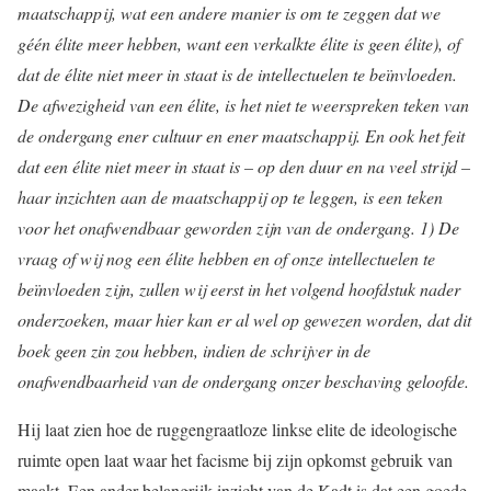
maatschappij, wat een andere manier is om te zeggen dat we
géén élite meer hebben, want een verkalkte élite is geen élite), of
dat de élite niet meer in staat is de intellectuelen te beïnvloeden.
De afwezigheid van een élite, is het niet te weerspreken teken van
de ondergang ener cultuur en ener maatschappij. En ook het feit
dat een élite niet meer in staat is – op den duur en na veel strijd –
haar inzichten aan de maatschappij op te leggen, is een teken
voor het onafwendbaar geworden zijn van de ondergang. 1) De
vraag of wij nog een élite hebben en of onze intellectuelen te
beïnvloeden zijn, zullen wij eerst in het volgend hoofdstuk nader
onderzoeken, maar hier kan er al wel op gewezen worden, dat dit
boek geen zin zou hebben, indien de schrijver in de
onafwendbaarheid van de ondergang onzer beschaving geloofde.
Hij laat zien hoe de ruggengraatloze linkse elite de ideologische
ruimte open laat waar het facisme bij zijn opkomst gebruik van
maakt. Een ander belangrijk inzicht van de Kadt is dat een goede