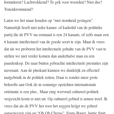
formuleren? Lachwekkend? Te gek voor woorden? Niet dus?
Tenenkrommend?
Laten we het maar houden op “met stomheid geslagen”.
Natuurlijk hoeft niet ieder kamer- of kaderlid van de politieke
partij die de PVV nu eenmaal is een 24 karaats, of zelfs maar een
6 karaats intellectueel van de goede soort te zijn. Maar ik vrees
dat als we proberen het intellectuele gehalte van de PVV vast te
stellen we niet verder komen dan anderhalve man en een
paardenkop. De naar buiten gebrachte intellectuele prestaties zijn
navenant. Aan de pluskant kunnen we duidelijk en effectief
taalgebruik in de politiek zetten, Daar is zonder meer grote
behoefte aan Ook de in sommige opzichten internationale
oriëntatie is een plus.. Maar enig wervend cultureel-politiek
vergezicht komt er niet uit. Op cultureel gebied is armoe troef. Ik
vrees dat als de PVV het voor het zeggen krijgt we geheel
aangewezen zijn op “Oh Oh Cherso”, Frans Bauer, Jantje Smit