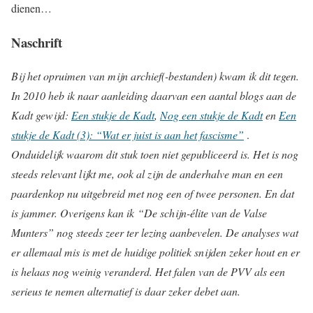
dienen…
Naschrift
Bij het opruimen van mijn archief(-bestanden) kwam ik dit tegen.
In 2010 heb ik naar aanleiding daarvan een aantal blogs aan de
Kadt gewijd:
Een stukje
de
Kadt
,
Nog een stukje
de
Kadt
en
Een
stukje
de
Kadt
(3): “Wat er juist is aan het fascisme”
.
Onduidelijk waarom dit stuk toen niet gepubliceerd is. Het is nog
steeds relevant lijkt me, ook al zijn de anderhalve man en een
paardenkop nu uitgebreid met nog een of twee personen. En dat
is jammer. Overigens kan ik “De schijn-élite van de Valse
Munters” nog steeds zeer ter lezing aanbevelen. De analyses wat
er allemaal mis is met de huidige politiek snijden zeker hout en er
is helaas nog weinig veranderd. Het falen van de PVV als een
serieus te nemen alternatief is daar zeker debet aan.