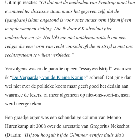
Uit mijn reactie:
“Of dat met de methoden van Frentrop moet kan
eventueel ter discussie staan maar het gegeven zelf, dat de
(gangbare) islam ongezond is voor onze staatsvorm lijkt mij een
te ondersteunen stelling. Die ik door KK absoluut niet
onderschreven zie. Het lijkt me niet antidemocratisch om een
religie die een vorm van recht voorschrijft die in strijd is met ons
rechtssysteem te willen verbieden.”
Vervolgens was er de parodie op een “essaywedstrijd” waarover
ik “
De Verjaardag van de Kleine Koning
” schreef. Dat ging dan
wel niet over de politieke koers maar geeft goed het dedain aan
waarmee de lezers, of meer algemeen op niet-ons-soort-mensen
werd neergekeken.
Een graadje erger was een schandalige column van Menno
Hurenkamp uit 2008 over de arrestatie van Gregorius Nekschot
(Daarin: “
Hij zou hooguit bij de Glimmerveentjes thuis dia’s