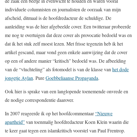
de zaak een beetje in evenwicht te houden en waren vooral
individuele columnisten en journalisten de oorzaak van mijn
afscheid, ditmaal is de hoofdredacteur de schuldige. De
aanleiding was de hier afgebeelde cover. Een twitteraar probeerde
me nog te overtuigen dat deze cover als provocatie bedoeld was en
dat ik het stuk zelf moest lezen. Met frisse tegenzin heb ik het
artikel gescand, maar vond geen enkele aanwijzing dat de cover
op een of andere manier “kritisch” bedoeld was. De afbeelding
van de “vluchteling” als fotomodel is van de klasse van
het dode
jongetje Aylan
. Pure
Goebbeliaanse Propaganda
.
Ook hier is sprake van een langlopende toenemende onvrede en
de nodige correspondentie daarover.
In 2007 reageerde ik op het hoofdcommentaar
“Nieuwe
apartheid”
van toenmalig hoofdredacteur Koen Klein waarin die
te keer gaat tegen een islamkritisch voorstel van Paul Frentrop.