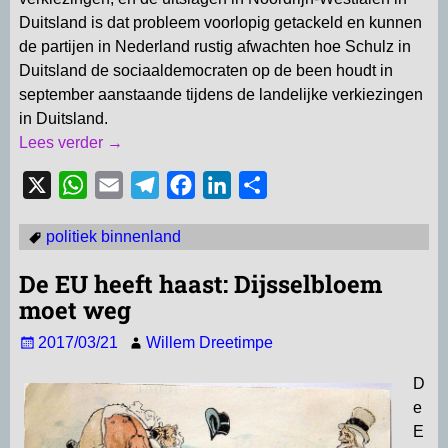
Duitsland is dat probleem voorlopig getackeld en kunnen
de partijen in Nederland rustig afwachten hoe Schulz in
Duitsland de sociaaldemocraten op de been houdt in
september aanstaande tijdens de landelijke verkiezingen
in Duitsland.
Lees verder →
X
W
E
T
F
L
D
h
m
e
a
i
e
politiek binnenland
a
a
l
c
n
l
t
i
e
e
k
e
De EU heeft haast: Dijsselbloem
s
l
g
b
e
n
moet weg
A
r
o
d
2017/03/21
Willem Dreetimpe
p
a
o
I
p
m
k
n
D
e
E