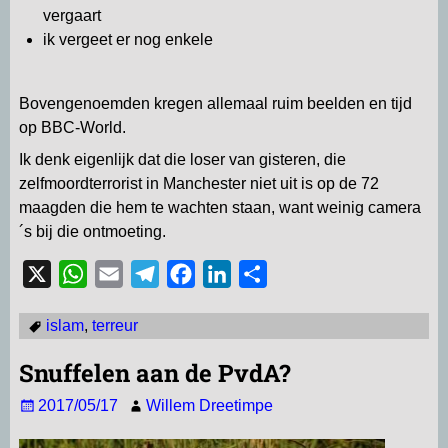
vergaart
ik vergeet er nog enkele
Bovengenoemden kregen allemaal ruim beelden en tijd
op BBC-World.
Ik denk eigenlijk dat die loser van gisteren, die
zelfmoordterrorist in Manchester niet uit is op de 72
maagden die hem te wachten staan, want weinig camera
´s bij die ontmoeting.
X
W
E
T
F
L
D
h
m
e
a
i
e
islam
,
terreur
a
a
l
c
n
l
t
i
e
e
k
e
Snuffelen aan de PvdA?
s
l
g
b
e
n
2017/05/17
Willem Dreetimpe
A
r
o
d
p
a
o
I