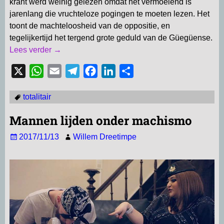
krant werd weinig gelezen omdat het vermoeiend is
jarenlang die vruchteloze pogingen te moeten lezen. Het
toont de machteloosheid van de oppositie, en
tegelijkertijd het tergend grote geduld van de Güegüense.
Lees verder →
X
W
E
T
F
L
D
h
m
e
a
i
e
totalitair
a
a
l
c
n
l
t
i
e
e
k
e
Mannen lijden onder machismo
s
l
g
b
e
n
2017/11/13
Willem Dreetimpe
A
r
o
d
p
a
o
I
p
m
k
n