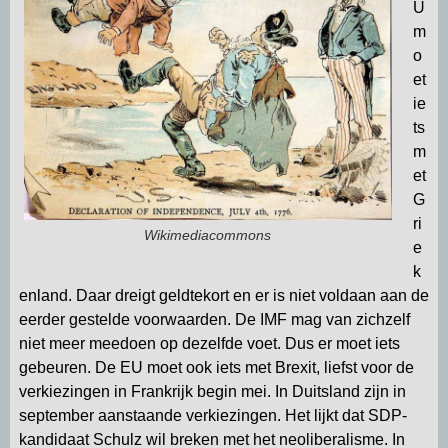
U
m
o
et
ie
ts
m
et
G
ri
Wikimediacommons
e
k
enland. Daar dreigt geldtekort en er is niet voldaan aan de
eerder gestelde voorwaarden. De IMF mag van zichzelf
niet meer meedoen op dezelfde voet. Dus er moet iets
gebeuren. De EU moet ook iets met Brexit, liefst voor de
verkiezingen in Frankrijk begin mei. In Duitsland zijn in
september aanstaande verkiezingen. Het lijkt dat SDP-
kandidaat Schulz wil breken met het neoliberalisme. In