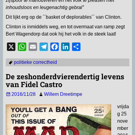
zijspoor te manouvreren en het volk te pleasen met
inhoudsloos en leugenachtig gebral”
Dit lijkt erg op de ´´basket of deplorables´´ van Clinton.
Clinton is inmiddels weg, en tot overmaat van ramp zegt
Bert Wagendorp dat ook hij het volk in de steek laat!
X
W
E
T
F
L
D
h
m
e
a
i
e
politieke correctheid
a
a
l
c
n
l
t
i
e
e
k
e
De zeshonderdvierendertig levens
s
l
g
b
e
n
van Fidel Castro
A
r
o
d
2016/11/28
Willem Dreetimpe
p
a
o
I
p
m
k
n
vrijda
g 25
nove
mber