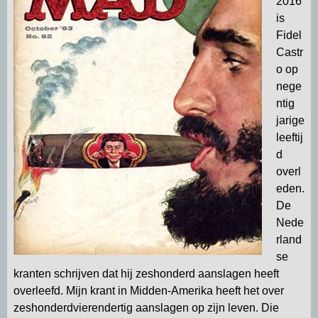
2016
is
Fidel
Castr
o op
nege
ntig
jarige
leeftij
d
overl
eden.
De
Nede
rland
se
kranten schrijven dat hij zeshonderd aanslagen heeft
overleefd. Mijn krant in Midden-Amerika heeft het over
zeshonderdvierendertig aanslagen op zijn leven. Die