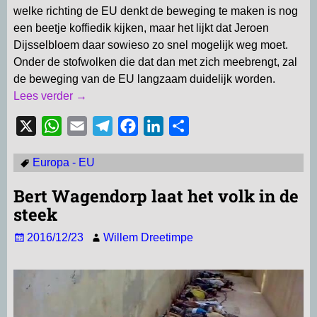
welke richting de EU denkt de beweging te maken is nog
een beetje koffiedik kijken, maar het lijkt dat Jeroen
Dijsselbloem daar sowieso zo snel mogelijk weg moet.
Onder de stofwolken die dat dan met zich meebrengt, zal
de beweging van de EU langzaam duidelijk worden.
Lees verder →
X
W
E
T
F
L
D
h
m
e
a
i
e
Europa - EU
a
a
l
c
n
l
t
i
e
e
k
e
Bert Wagendorp laat het volk in de
s
l
g
b
e
n
steek
A
r
o
d
2016/12/23
Willem Dreetimpe
p
a
o
I
p
m
k
n