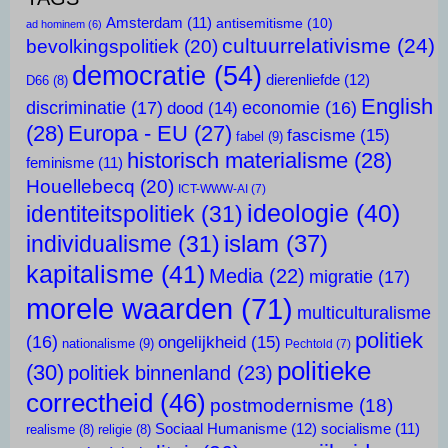
Amsterdam
(11)
antisemitisme
(10)
ad hominem
(6)
cultuurrelativisme
(24)
bevolkingspolitiek
(20)
democratie
(54)
dierenliefde
(12)
D66
(8)
English
discriminatie
(17)
economie
(16)
dood
(14)
(28)
Europa - EU
(27)
fascisme
(15)
fabel
(9)
historisch materialisme
(28)
feminisme
(11)
Houellebecq
(20)
ICT-WWW-AI
(7)
ideologie
(40)
identiteitspolitiek
(31)
islam
(37)
individualisme
(31)
kapitalisme
(41)
Media
(22)
migratie
(17)
morele waarden
(71)
multiculturalisme
politiek
(16)
ongelijkheid
(15)
nationalisme
(9)
Pechtold
(7)
politieke
(30)
politiek binnenland
(23)
correctheid
(46)
postmodernisme
(18)
Sociaal Humanisme
(12)
socialisme
(11)
realisme
(8)
religie
(8)