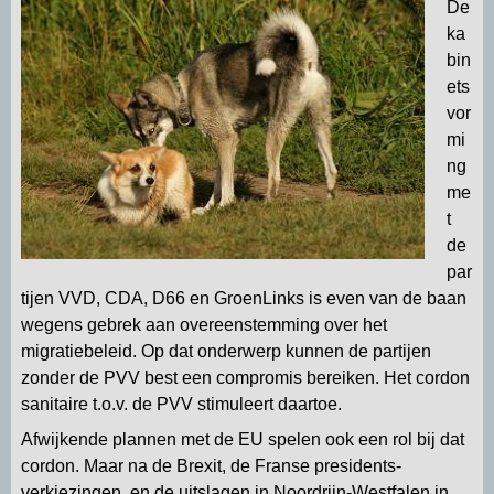
De
p
m
k
n
ka
bin
ets
vor
mi
ng
me
t
de
par
tijen VVD, CDA, D66 en GroenLinks is even van de baan
wegens gebrek aan overeenstemming over het
migratiebeleid. Op dat onderwerp kunnen de partijen
zonder de PVV best een compromis bereiken. Het cordon
sanitaire t.o.v. de PVV stimuleert daartoe.
Afwijkende plannen met de EU spelen ook een rol bij dat
cordon. Maar na de Brexit, de Franse presidents-
verkiezingen, en de uitslagen in Noordrijn-Westfalen in