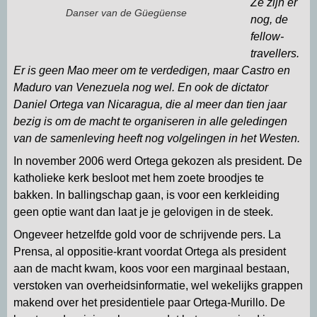
Ze zijn er
Danser van de Güegüense
p
m
k
n
nog, de
fellow-
travellers.
Er is geen Mao meer om te verdedigen, maar Castro en
Maduro van Venezuela nog wel. En ook de dictator
Daniel Ortega van Nicaragua, die al meer dan tien jaar
bezig is om de macht te organiseren in alle geledingen
van de samenleving heeft nog volgelingen in het Westen.
In november 2006 werd Ortega gekozen als president. De
katholieke kerk besloot met hem zoete broodjes te
bakken. In ballingschap gaan, is voor een kerkleiding
geen optie want dan laat je je gelovigen in de steek.
Ongeveer hetzelfde gold voor de schrijvende pers. La
Prensa, al oppositie-krant voordat Ortega als president
aan de macht kwam, koos voor een marginaal bestaan,
verstoken van overheidsinformatie, wel wekelijks grappen
makend over het presidentiele paar Ortega-Murillo. De