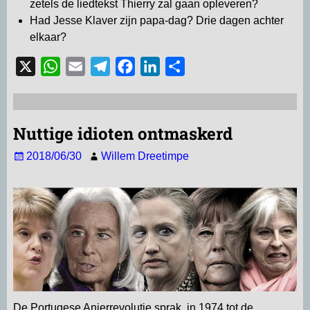
zetels de liedtekst Thierry zal gaan opleveren?
Had Jesse Klaver zijn papa-dag? Drie dagen achter
elkaar?
X
W
E
T
F
L
D
h
m
e
a
i
e
a
a
l
c
n
l
t
i
e
e
k
e
Nuttige idioten ontmaskerd
s
l
g
b
e
n
2018/06/30
Willem Dreetimpe
A
r
o
d
p
a
o
I
p
m
k
n
De Portugese Anjerrevolutie sprak in 1974 tot de