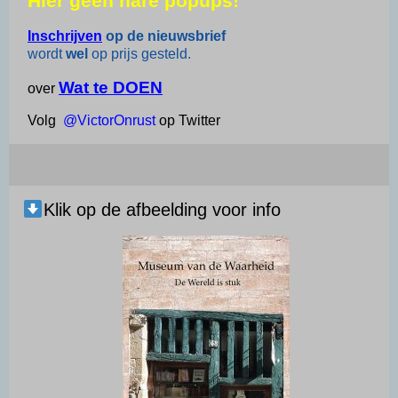
Hier geen nare popups!
s
l
g
b
e
n
A
r
o
d
Inschrijven
op de nieuwsbrief
wordt
wel
op prijs gesteld.
p
a
o
I
p
m
k
n
Wat te DOEN
over
Volg
@VictorOnrust
op Twitter
Klik op de afbeelding voor info