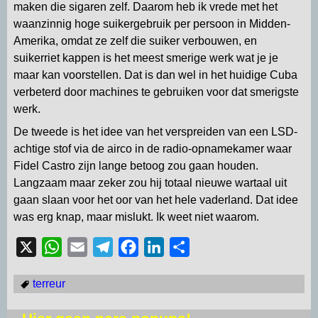
maken die sigaren zelf. Daarom heb ik vrede met het
waanzinnig hoge suikergebruik per persoon in Midden-
Amerika, omdat ze zelf die suiker verbouwen, en
suikerriet kappen is het meest smerige werk wat je je
maar kan voorstellen. Dat is dan wel in het huidige Cuba
verbeterd door machines te gebruiken voor dat smerigste
werk.
De tweede is het idee van het verspreiden van een LSD-
achtige stof via de airco in de radio-opnamekamer waar
Fidel Castro zijn lange betoog zou gaan houden.
Langzaam maar zeker zou hij totaal nieuwe wartaal uit
gaan slaan voor het oor van het hele vaderland. Dat idee
was erg knap, maar mislukt. Ik weet niet waarom.
X
W
E
T
F
L
D
h
m
e
a
i
e
terreur
a
a
l
c
n
l
t
i
e
e
k
e