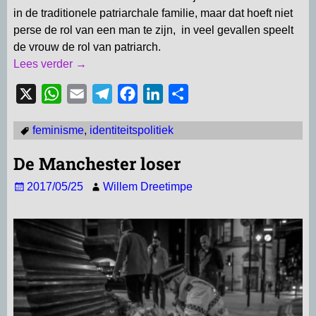
in de traditionele patriarchale familie, maar dat hoeft niet
perse de rol van een man te zijn, in veel gevallen speelt
de vrouw de rol van patriarch.
Lees verder →
X
W
E
T
F
L
D
h
m
e
a
i
e
feminisme
,
identiteitspolitiek
a
a
l
c
n
l
t
i
e
e
k
e
De Manchester loser
s
l
g
b
e
n
2017/05/25
Willem Dreetimpe
A
r
o
d
p
a
o
I
p
m
k
n