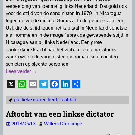
verbeelding van toenmalig links Nederland. Dat gold ook
voor de strijd van de sandinisten in 1979 in Nicaragua
tegen de wrede dictator Somoza. In de periode van Den
Uyl, die de strijd tegen het kapitaal in Nederland schetste
als ’’rommelen in de marge’’ sprak de gewapende strijd in
Nicaragua aan bij links Nederland. Een grote
aantrekkingskracht had het verhaal, en bijna jaloers
waren we op de sandinisten die romantisch mochten
schieten op slechte personen.
Lees verder →
X
W
E
T
F
L
D
h
m
e
a
i
e
politieke correctheid
,
totalitair
a
a
l
c
n
l
t
i
e
e
k
e
Aftocht van een linkse dictator
s
l
g
b
e
n
2018/05/13
Willem Dreetimpe
A
r
o
d
p
a
o
I