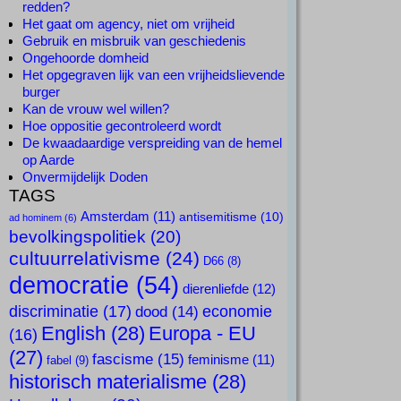
redden?
Het gaat om agency, niet om vrijheid
Gebruik en misbruik van geschiedenis
Ongehoorde domheid
Het opgegraven lijk van een vrijheidslievende
burger
Kan de vrouw wel willen?
Hoe oppositie gecontroleerd wordt
De kwaadaardige verspreiding van de hemel
op Aarde
Onvermijdelijk Doden
TAGS
Amsterdam
(11)
antisemitisme
(10)
ad hominem
(6)
bevolkingspolitiek
(20)
cultuurrelativisme
(24)
D66
(8)
democratie
(54)
dierenliefde
(12)
discriminatie
(17)
economie
dood
(14)
English
(28)
Europa - EU
(16)
(27)
fascisme
(15)
feminisme
(11)
fabel
(9)
historisch materialisme
(28)