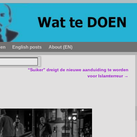
den
English posts
About (EN)
“Suiker” dreigt de nieuwe aanduiding te worden
voor Islamterreur
→