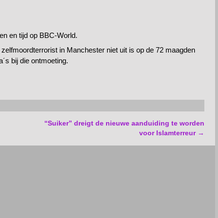
n en tijd op BBC-World.
ie zelfmoordterrorist in Manchester niet uit is op de 72 maagden
´s bij die ontmoeting.
“Suiker” dreigt de nieuwe aanduiding te worden
voor Islamterreur
→