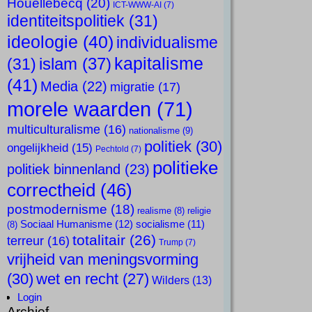
Houellebecq
(20)
ICT-WWW-AI
(7)
identiteitspolitiek
(31)
ideologie
(40)
individualisme
kapitalisme
islam
(37)
(31)
(41)
Media
(22)
migratie
(17)
morele waarden
(71)
multiculturalisme
(16)
nationalisme
(9)
politiek
(30)
ongelijkheid
(15)
Pechtold
(7)
politieke
politiek binnenland
(23)
correctheid
(46)
postmodernisme
(18)
realisme
(8)
religie
Sociaal Humanisme
(12)
socialisme
(11)
(8)
totalitair
(26)
terreur
(16)
Trump
(7)
vrijheid van meningsvorming
(30)
wet en recht
(27)
Wilders
(13)
Login
Archief