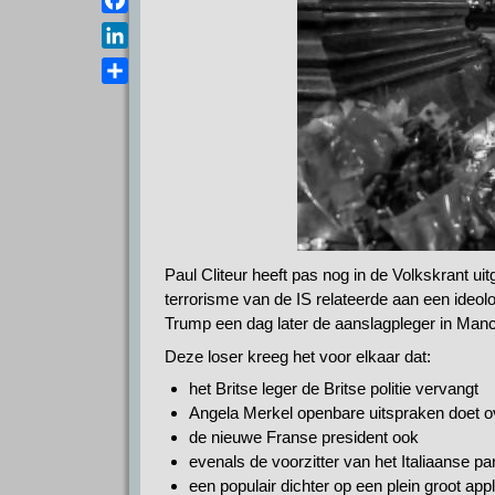
a
e
s
F
i
l
A
a
l
L
e
p
c
i
g
D
p
e
n
r
e
b
k
a
l
o
e
m
e
o
d
n
k
I
n
Paul Cliteur heeft pas nog in de Volkskrant ui
terrorisme van de IS relateerde aan een ide
Trump een dag later de aanslagpleger in Manc
Deze loser kreeg het voor elkaar dat:
het Britse leger de Britse politie vervangt
Angela Merkel openbare uitspraken doet o
de nieuwe Franse president ook
evenals de voorzitter van het Italiaanse p
een populair dichter op een plein groot app