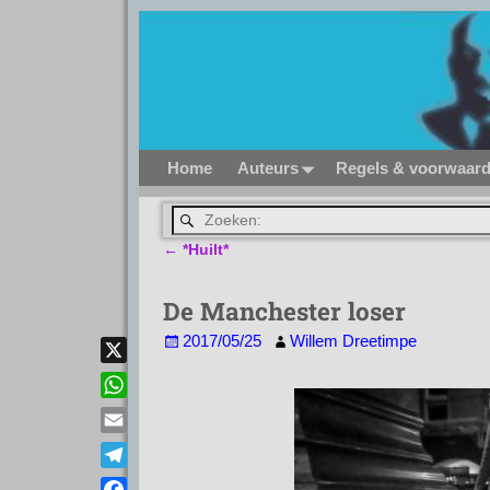
Home
Auteurs
Regels & voorwaar
←
*Huilt*
Bericht navigatie
De Manchester loser
2017/05/25
Willem Dreetimpe
X
W
h
E
a
m
T
t