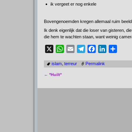
ik vergeet er nog enkele
Bovengenoemden kregen allemaal ruim beelde
Ik denk eigenlijk dat die loser van gisteren, d
die hem te wachten staan, want weinig camera
X
W
E
T
F
L
D
h
m
e
a
i
e
islam
,
terreur
Permalink
a
a
l
c
n
l
t
i
e
e
k
e
←
*Huilt*
Bericht navigatie
s
l
g
b
e
n
A
r
o
d
p
a
o
I
p
m
k
n