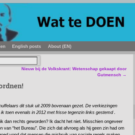
den
English posts
About (EN)
Nieuw bij de Volkskrant: Wetenschap gekaapt door
Gutmensch
→
nordnen!
ffelaars dit stuk uit 2009 bovenaan gezet. De verkiezingen
ik toen evenals in 2012 met frisse tegenzin links gestemd .
k dan rechts geworden? Ik dacht het niet. Misschien ongeveer
 van “het Bureau”. Die zich dat afvroeg als hij geen zin had om
 goed vond dat mensen die misbruik van sociale regels maken