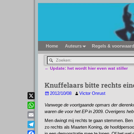
Home
Auteurs
Regels & voorwaar
←
Update: het wordt hier even wat stiller
Bericht navigatie
Knuffelaars bitte rechts ei
2012/10/08
Victor Onrust
X
Vanwege de voortgaande opmars der dierenknu
waren die voor het EP in 2009. Overigens heb 
W
h
Men dwingt mij rechts te gaan stemmen. Ben i
E
a
zo rechts als Maarten Koning, de hoofdpersoon
m
T
in een demonstratie mee te lopen. Of het wel
t