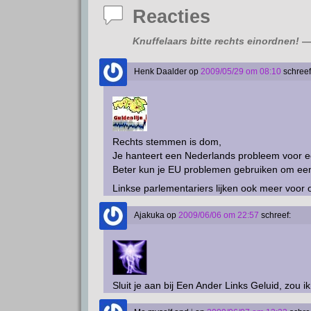
p
a
o
I
Reacties
p
m
k
n
Knuffelaars bitte rechts einordnen!
— 
Henk Daalder
op
2009/05/29 om 08:10
schreef
Rechts stemmen is dom,
Je hanteert een Nederlands probleem voor 
Beter kun je EU problemen gebruiken om een
Linkse parlementariers lijken ook meer voor
Ajakuka
op
2009/06/06 om 22:57
schreef:
Sluit je aan bij Een Ander Links Geluid, zou 