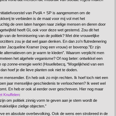
nitiatiefvoorstel van PvdA + SP is aangenomen om de
okkerij te verbieden is de maat voor mij vol met het
htig de oren laten hangen naar zielige mensen en dieren door
ngetwijfeld heeft GL ook voor deze wet gestemd. Zou dit het
ijn van de feminisering van de politiek? Met drie vrouwelijke
oorzitters zou je dat wel gaan denken. En dan zo’n flutredenering
ster Jacqueline Kramer (nog een vrouw) er bovenop.”Er zijn
e alternatieven om je warm te kleden”. Waarom verplicht men
 meteen het algehele veganisme? Of nog beter: ontwikkel een
 op zonne-energie werkt (Houellebecq, “Mogelijkheid van een
 dan hoef je die lieve planten ook niet te doden.
en mensendier. En heb ook zo mijn rechten. Ik hoef toch niet een
joen jaar menselijke geschiedenis te verloochenen? Ik weet wel
komt. En heb er ook al eerder over geschreven. Hier nog maar
et Knuffelen
:
ijn om politiek zinnig vorm te geven aan je stem wordt de
makkelijke zielige objecten.”
ieve en absolute overbevolking. Ook de wens een strobreed in de