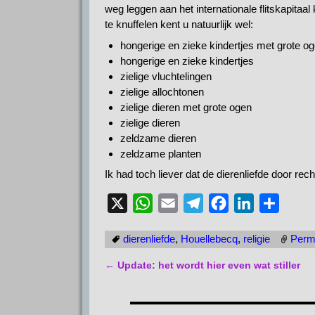
weg leggen aan het internationale flitskapit
te knuffelen kent u natuurlijk wel:
hongerige en zieke kindertjes met grote o
hongerige en zieke kindertjes
zielige vluchtelingen
zielige allochtonen
zielige dieren met grote ogen
zielige dieren
zeldzame dieren
zeldzame planten
Ik had toch liever dat de dierenliefde door r
X
W
E
T
F
L
D
h
m
e
a
i
e
dierenliefde
,
Houellebecq
,
religie
Perm
a
a
l
c
n
l
t
i
e
e
k
e
←
Update: het wordt hier even wat stiller
Bericht navigatie
s
l
g
b
e
n
A
r
o
d