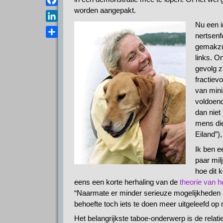
a
e
worden aangepakt.
s
F
i
l
A
a
Nu een i
l
L
e
p
c
nertsenf
i
g
D
gemakzuc
p
e
n
r
e
links. O
b
k
a
l
gevolg z
o
e
m
e
fractiev
o
d
van mini
n
k
I
voldoend
n
dan niet
mens die
Eiland”),
Ik ben e
paar mil
hoe dit 
eens een korte herhaling van de
theorie van h
“Naarmate er minder serieuze mogelijkheden z
behoefte toch iets te doen meer uitgeleefd op 
Het belangrijkste taboe-onderwerp is de relat