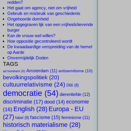
redden?
Het gaat om agency, niet om vrijheid
Gebruik en misbruik van geschiedenis
Ongehoorde domheid
Het opgegraven lijk van een vrijheidslievende
burger
Kan de vrouw wel willen?
Hoe oppositie gecontroleerd wordt
De kwaadaardige verspreiding van de hemel
op Aarde
Onvermijdelijk Doden
TAGS
Amsterdam
(11)
antisemitisme
(10)
ad hominem
(6)
bevolkingspolitiek
(20)
cultuurrelativisme
(24)
D66
(8)
democratie
(54)
dierenliefde
(12)
discriminatie
(17)
economie
dood
(14)
English
(28)
Europa - EU
(16)
(27)
fascisme
(15)
feminisme
(11)
fabel
(9)
historisch materialisme
(28)