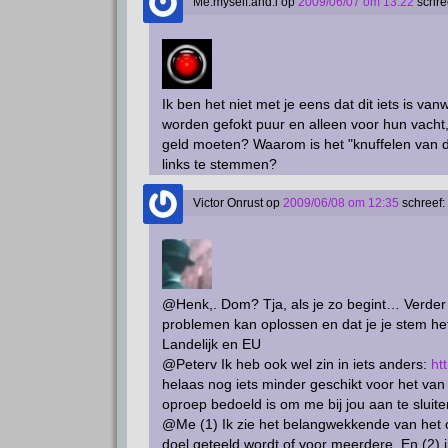
Me.myself.and.i
op
2009/06/07 om 13:22
schre
Ik ben het niet met je eens dat dit iets is v
worden gefokt puur en alleen voor hun vacht
geld moeten? Waarom is het "knuffelen van
links te stemmen?
Victor Onrust
op
2009/06/08 om 12:35
schreef:
@Henk,. Dom? Tja, als je zo begint… Verder i
problemen kan oplossen en dat je je stem het
Landelijk en EU
@Peterv Ik heb ook wel zin in iets anders:
ht
helaas nog iets minder geschikt voor het van 
oproep bedoeld is om me bij jou aan te sluit
@Me (1) Ik zie het belangwekkende van het on
doel geteeld wordt of voor meerdere. En (2) 