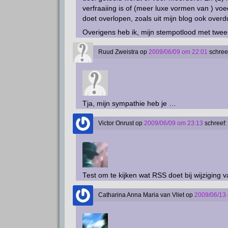
verfraaiing is of (meer luxe vormen van ) voe
doet overlopen, zoals uit mijn blog ook overdu
Overigens heb ik, mijn stempotlood met twe
Ruud Zweistra
op
2009/06/09 om 22:01
schree
Tja, mijn sympathie heb je …
Victor Onrust
op
2009/06/09 om 23:13
schreef:
Test om te kijken wat RSS doet bij wijziging v
Catharina Anna Maria van Vliet
op
2009/06/13