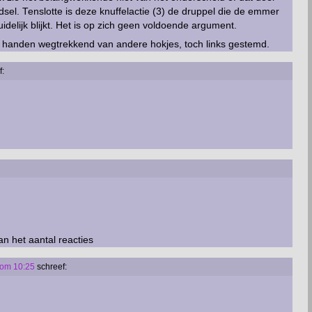
dsel. Tenslotte is deze knuffelactie (3) de druppel die de emmer
idelijk blijkt. Het is op zich geen voldoende argument.
e handen wegtrekkend van andere hokjes, toch links gestemd.
f:
an het aantal reacties
 om 10:25
schreef: