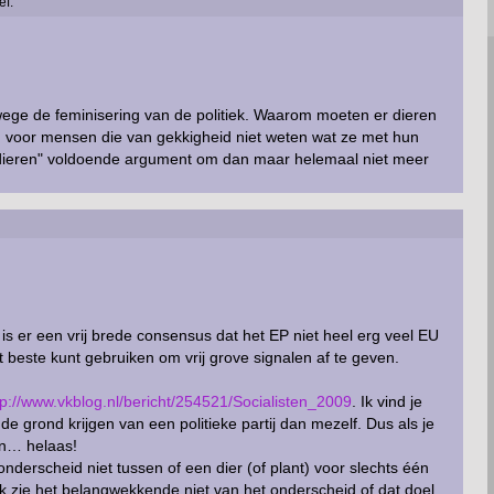
ef:
anwege de feminisering van de politiek. Waarom moeten er dieren
, voor mensen die van gekkigheid niet weten wat ze met hun
 dieren" voldoende argument om dan maar helemaal niet meer
s er een vrij brede consensus dat het EP niet heel erg veel EU
 beste kunt gebruiken om vrij grove signalen af te geven.
tp://www.vkblog.nl/bericht/254521/Socialisten_2009
. Ik vind je
de grond krijgen van een politieke partij dan mezelf. Dus als je
en… helaas!
derscheid niet tussen of een dier (of plant) voor slechts één
ik zie het belangwekkende niet van het onderscheid of dat doel