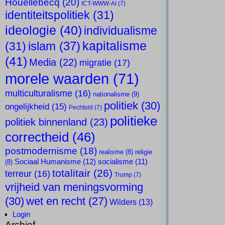
Houellebecq
(20)
ICT-WWW-AI
(7)
identiteitspolitiek
(31)
ideologie
(40)
individualisme
kapitalisme
islam
(37)
(31)
(41)
Media
(22)
migratie
(17)
morele waarden
(71)
multiculturalisme
(16)
nationalisme
(9)
politiek
(30)
ongelijkheid
(15)
Pechtold
(7)
politieke
politiek binnenland
(23)
correctheid
(46)
postmodernisme
(18)
realisme
(8)
religie
Sociaal Humanisme
(12)
socialisme
(11)
(8)
totalitair
(26)
terreur
(16)
Trump
(7)
vrijheid van meningsvorming
(30)
wet en recht
(27)
Wilders
(13)
Login
Archief