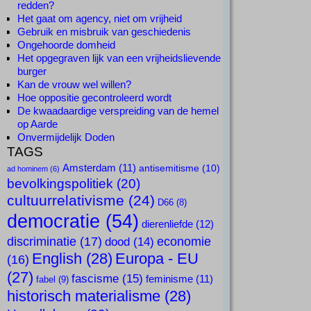
redden?
Het gaat om agency, niet om vrijheid
Gebruik en misbruik van geschiedenis
Ongehoorde domheid
Het opgegraven lijk van een vrijheidslievende
burger
Kan de vrouw wel willen?
Hoe oppositie gecontroleerd wordt
De kwaadaardige verspreiding van de hemel
op Aarde
Onvermijdelijk Doden
TAGS
Amsterdam
(11)
antisemitisme
(10)
ad hominem
(6)
bevolkingspolitiek
(20)
cultuurrelativisme
(24)
D66
(8)
democratie
(54)
dierenliefde
(12)
discriminatie
(17)
economie
dood
(14)
English
(28)
Europa - EU
(16)
(27)
fascisme
(15)
feminisme
(11)
fabel
(9)
historisch materialisme
(28)