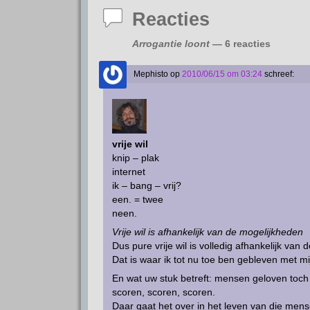
A
r
o
d
Reacties
p
a
o
I
p
m
k
n
Arrogantie loont
— 6 reacties
Mephisto
op
2010/06/15 om 03:24
schreef:
vrije wil
knip – plak
internet
ik – bang – vrij?
een. = twee
neen.
Vrije wil is afhankelijk van de mogelijkheden
Dus pure vrije wil is volledig afhankelijk va
Dat is waar ik tot nu toe ben gebleven met m
En wat uw stuk betreft: mensen geloven toch 
scoren, scoren, scoren.
Daar gaat het over in het leven van die mens