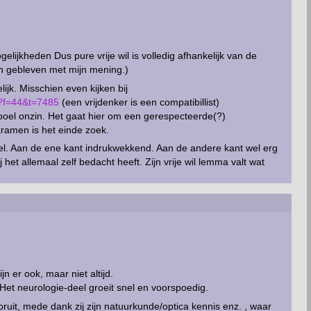
gelijkheden Dus pure vrije wil is volledig afhankelijk van de
en gebleven met mijn mening.)
ijk. Misschien even kijken bij
hp?f=44&t=7485
(een vrijdenker is een compatibillist)
oel onzin. Het gaat hier om een gerespecteerde(?)
kramen is het einde zoek.
del. Aan de ene kant indrukwekkend. Aan de andere kant wel erg
 het allemaal zelf bedacht heeft. Zijn vrije wil lemma valt wat
n er ook, maar niet altijd.
et neurologie-deel groeit snel en voorspoedig.
oruit, mede dank zij zijn natuurkunde/optica kennis enz. , waar