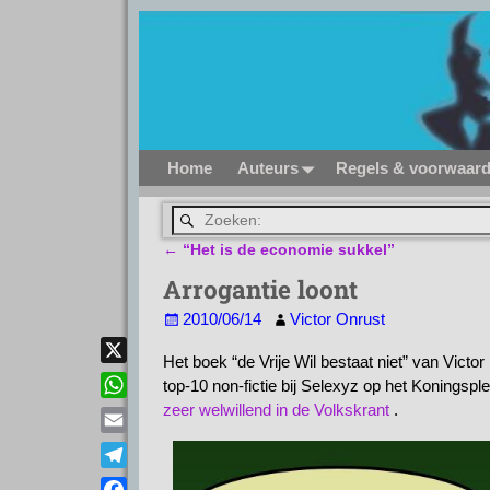
Home
Auteurs
Regels & voorwaar
←
“Het is de economie sukkel”
Bericht navigatie
Arrogantie loont
2010/06/14
Victor Onrust
Het boek “de Vrije Wil bestaat niet” van Vic
X
top-10 non-fictie bij Selexyz op het Koningsp
zeer welwillend in de Volkskrant
.
W
h
E
a
m
T
t