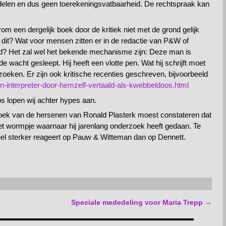
handelen en dus geen toerekeningsvatbaarheid. De rechtspraak kan
rom een dergelijk boek door de kritiek niet met de grond gelijk
it? Wat voor mensen zitten er in de redactie van P&W of
gd? Het zal wel het bekende mechanisme zijn: Deze man is
e wacht gesleept. Hij heeft een vlotte pen. Wat hij schrijft moet
zoeken. Er zijn ook kritische recenties geschreven, bijvoorbeeld
ain-interpreter-door-hemzelf-vertaald-als-kwebbeldoos.html
oos lopen wij achter hypes aan.
zoek van de hersenen van Ronald Plasterk moest constateren dat
t wormpje waarnaar hij jarenlang onderzoek heeft gedaan. Te
eel sterker reageert op Pauw & Witteman dan op Dennett.
Speciale mededeling voor Maria Trepp
→