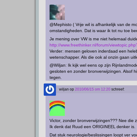
@Mephisto ( Vrije wil is afhankelijk van de mo
omstandigheden. Dat is waar ik tot nu toe b
Je mening over VW is me niet helemaal duidel
http://www.freethinker.nl/forum/viewtopic.p
Verder: mensen geloven inderdaad een heleb
wetenschapper. Als die ook al onzin gaan uit
@Wiljan: Ik kijk wel eens op zijn Rijnlandmo
gesloten en zonder bronverwijzingen. Alsof hij
tegen.
wiljan
op
2010/06/15 om 12:20
schreef:
Victor, zonder bronverwijzingen??? Nee die zij
Ik denk dat Ruud een ORIGINEEL denker is. H
Dat stuk neurologie/beslissingen loopt ver vo