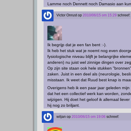
Lamme noch Dennett noch Damasio aan kun
Victor Onrust
op
2010/06/15 om 15:29
schreef:
Ik begrijp dat je een fan bent :-).
Ik heb het stuk wat je noemt nog even doorg
fysiologische niveau blijft je belangrijke ele
anderen) nu juist wel zinnige dingen over z
Op zijn site staan ook hele stukken "bronnen
zaken. Juist in een deel als (neurologie, be
misstaan. Ik weet dat Ruud best knap is maar 
Overigens heb ik een paar jaar geleden mij
dat het een collectief werk kan worden, zond
wijzigen. Hij doet het geloof ik allemaal liever
hij nog zo briljant.
wiljan
op
2010/06/15 om 19:06
schreef: