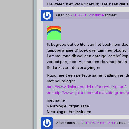
Die weten niet wat vrijheid is; laat staan dat 
wiljan
op
2010/06/15 om 09:46
schreef:
Ik begreep dat de titel van het boek hem doo
‘gepopulariseerd’ boek over zijn neurologisc
Lamme vond dit wel een aardige ‘catchy’ kap
verdedigen, nee. Hij gaat om de vraag heen. He
Bedankt voor de verwijzingen.
Ruud heeft een perfecte samenvatting van de
met neurologie:
http://www.rijnlandmodel.nl/frames_list.htm?
ori=http://www.rijnlandmodel.nl/achtergrond
met name
Neurologie, organisatie
Neurologie, beslissingen
Victor Onrust
op
2010/06/15 om 12:09
schreef: