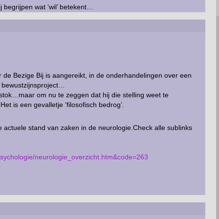
zij begrijpen wat ‘wil’ betekent…
r de Bezige Bij is aangereikt, in de onderhandelingen over een
h bewustzijnsproject…
stok…maar om nu te zeggen dat hij die stelling weet te
t is een gevalletje ‘filosofisch bedrog’.
 actuele stand van zaken in de neurologie.Check alle sublinks
/psychologie/neurologie_overzicht.htm&code=263