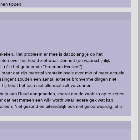
nen tippen.
ekeken. Het probleem er mee is dat zolang je op het
menten over het hoofd ziet waar Dennett (en waarschijnlijk
egt. (Zie het genoemde "Freedom Evolves")
" maar dat zijn meestal kranteknipsels over min of meer actuele
slissingen) zouden een aantal externe bronvermeldingen niet
hij heeft het toch niet allemaal zelf verzonnen.
n hulp aan Ruud aangeboden, vooral om de zaak zo op te zetten
er dat het meteen een wiki wordt waar iedere gek wat kan
 alleen. Niet gezond en uiteindelijk ook niet geloofwaardig, al is