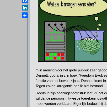
a
e
s
F
i
l
A
a
l
L
e
p
c
i
g
D
p
e
n
r
e
b
k
a
l
o
e
m
e
o
d
n
k
I
n
mijn mening voor het grote publiek zeer gedoc
Dennett, vooral in zijn boek “Freedom Evolves” 
functie van het bewustzijn is. Dennett komt in 
Tegen zoveel arrogantie ben ik niet bestand.
Reeds in zijn openingshoofdstuk laat VL het c
wil dat de persoon in kwestie toerekeningsvat
moet worden verklaard. Eigenlijk bedoelt hij 