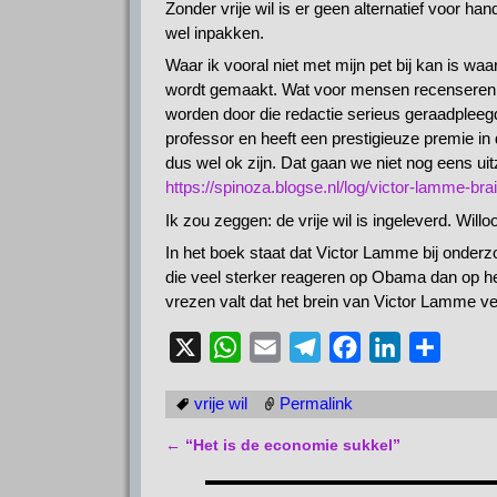
Zonder vrije wil is er geen alternatief voor 
wel inpakken.
Waar ik vooral niet met mijn pet bij kan is waa
wordt gemaakt. Wat voor mensen recenseren d
worden door die redactie serieus geraadplee
professor en heeft een prestigieuze premie in d
dus wel ok zijn. Dat gaan we niet nog eens uit
https://spinoza.blogse.nl/log/victor-lamme-br
Ik zou zeggen: de vrije wil is ingeleverd. Will
In het boek staat dat Victor Lamme bij onder
die veel sterker reageren op Obama dan op he
vrezen valt dat het brein van Victor Lamme v
X
W
E
T
F
L
D
h
m
e
a
i
e
vrije wil
Permalink
a
a
l
c
n
l
t
i
e
e
k
e
←
“Het is de economie sukkel”
Bericht navigatie
s
l
g
b
e
n