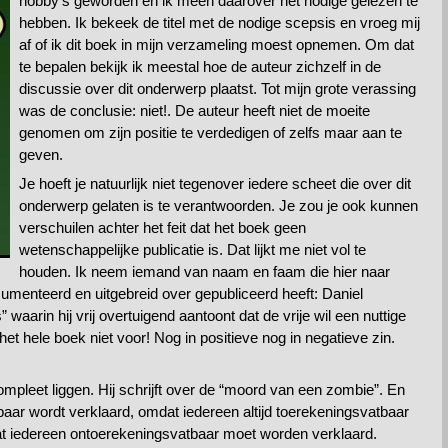
hobby’s geworden en ik meen daarover het nodige gelezen te
hebben. Ik bekeek de titel met de nodige scepsis en vroeg mij
af of ik dit boek in mijn verzameling moest opnemen. Om dat
te bepalen bekijk ik meestal hoe de auteur zichzelf in de
discussie over dit onderwerp plaatst. Tot mijn grote verassing
was de conclusie: niet!. De auteur heeft niet de moeite
genomen om zijn positie te verdedigen of zelfs maar aan te
geven.
Je hoeft je natuurlijk niet tegenover iedere scheet die over dit
onderwerp gelaten is te verantwoorden. Je zou je ook kunnen
verschuilen achter het feit dat het boek geen
wetenschappelijke publicatie is. Dat lijkt me niet vol te
houden. Ik neem iemand van naam en faam die hier naar
umenteerd en uitgebreid over gepubliceerd heeft: Daniel
waarin hij vrij overtuigend aantoont dat de vrije wil een nuttige
het hele boek niet voor! Nog in positieve nog in negatieve zin.
ompleet liggen. Hij schrijft over de “moord van een zombie”. En
baar wordt verklaard, omdat iedereen altijd toerekeningsvatbaar
dat iedereen ontoerekeningsvatbaar moet worden verklaard.