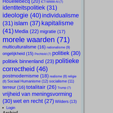
Houellebecq
(20)
ICT-WWW-AI
(7)
identiteitspolitiek
(31)
ideologie
(40)
individualisme
kapitalisme
islam
(37)
(31)
(41)
Media
(22)
migratie
(17)
morele waarden
(71)
multiculturalisme
(16)
nationalisme
(9)
politiek
(30)
ongelijkheid
(15)
Pechtold
(7)
politieke
politiek binnenland
(23)
correctheid
(46)
postmodernisme
(18)
realisme
(8)
religie
Sociaal Humanisme
(12)
socialisme
(11)
(8)
totalitair
(26)
terreur
(16)
Trump
(7)
vrijheid van meningsvorming
(30)
wet en recht
(27)
Wilders
(13)
Login
Archief