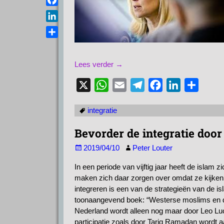
a
e
s
F
i
l
A
a
l
L
e
p
c
i
g
D
p
e
n
r
e
b
k
Lees verder →
a
l
o
e
m
e
o
X
W
E
T
F
L
D
d
n
k
h
m
e
a
i
e
I
integratie
n
a
a
l
c
n
l
t
i
e
e
k
e
Bevorder de integratie door
s
l
g
b
e
n
2019/04/10
Peter Louter
A
r
o
d
In een periode van vijftig jaar heeft de islam
p
a
o
I
maken zich daar zorgen over omdat ze kijken
p
m
k
n
integreren is een van de strategieën van de is
toonaangevend boek: “Westerse moslims en de 
Nederland wordt alleen nog maar door Leo L
participatie zoals door Tariq Ramadan wordt aa