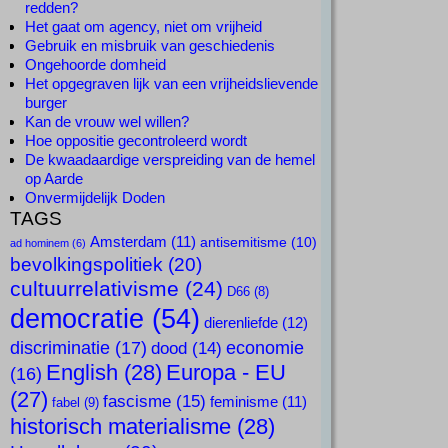
redden?
Het gaat om agency, niet om vrijheid
Gebruik en misbruik van geschiedenis
Ongehoorde domheid
Het opgegraven lijk van een vrijheidslievende
burger
Kan de vrouw wel willen?
Hoe oppositie gecontroleerd wordt
De kwaadaardige verspreiding van de hemel
op Aarde
Onvermijdelijk Doden
TAGS
Amsterdam
(11)
antisemitisme
(10)
ad hominem
(6)
bevolkingspolitiek
(20)
cultuurrelativisme
(24)
D66
(8)
democratie
(54)
dierenliefde
(12)
discriminatie
(17)
economie
dood
(14)
English
(28)
Europa - EU
(16)
(27)
fascisme
(15)
feminisme
(11)
fabel
(9)
historisch materialisme
(28)