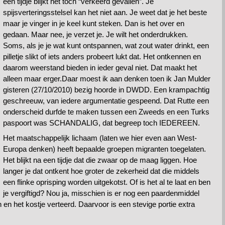
een tijdje blijkt het toch “verkeerd gevallen”. Je
spijsverteringsstelsel kan het niet aan. Je weet dat je het beste
maar je vinger in je keel kunt steken. Dan is het over en
gedaan. Maar nee, je verzet je. Je wilt het onderdrukken.
Soms, als je je wat kunt ontspannen, wat zout water drinkt, een
pilletje slikt of iets anders probeert lukt dat. Het ontkennen en
daarom weerstand bieden in ieder geval niet. Dat maakt het
alleen maar erger.Daar moest ik aan denken toen ik Jan Mulder
gisteren (27/10/2010) bezig hoorde in DWDD. Een krampachtig
geschreeuw, van iedere argumentatie gespeend. Dat Rutte een
onderscheid durfde te maken tussen een Zweeds en een Turks
paspoort was SCHANDALIG, dat begreep toch IEDEREEN.
Het maatschappelijk lichaam (laten we hier even aan West-
Europa denken) heeft bepaalde groepen migranten toegelaten.
Het blijkt na een tijdje dat die zwaar op de maag liggen. Hoe
langer je dat ontkent hoe groter de zekerheid dat die middels
een flinke oprisping worden uitgekotst. Of is het al te laat en ben
je vergiftigd? Nou ja, misschien is er nog een paardenmiddel
 het kostje verteerd. Daarvoor is een stevige portie extra