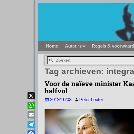
Home
Auteurs
Regels & voorwaar
Tag archieven:
integra
Voor de naïeve minister Kaag
halfvol
2019/10/03
Peter Louter
X
W
h
E
a
m
T
t