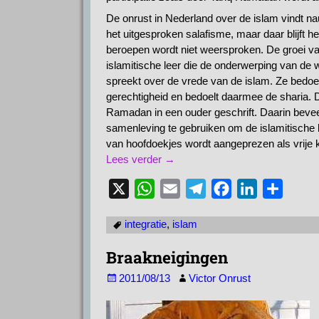
De onrust in Nederland over de islam vindt na
het uitgesproken salafisme, maar daar blijft he
beroepen wordt niet weersproken. De groei va
islamitische leer die de onderwerping van de 
spreekt over de vrede van de islam. Ze bedoe
gerechtigheid en bedoelt daarmee de sharia. 
Ramadan in een ouder geschrift. Daarin bevee
samenleving te gebruiken om de islamitische 
van hoofdoekjes wordt aangeprezen als vrije
Lees verder →
X
W
E
T
F
L
D
h
m
e
a
i
e
integratie
,
islam
a
a
l
c
n
l
t
i
e
e
k
e
Braakneigingen
s
l
g
b
e
n
2011/08/13
Victor Onrust
A
r
o
d
p
a
o
I