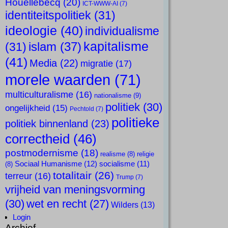
Houellebecq
(20)
ICT-WWW-AI
(7)
identiteitspolitiek
(31)
ideologie
(40)
individualisme
kapitalisme
islam
(37)
(31)
(41)
Media
(22)
migratie
(17)
morele waarden
(71)
multiculturalisme
(16)
nationalisme
(9)
politiek
(30)
ongelijkheid
(15)
Pechtold
(7)
politieke
politiek binnenland
(23)
correctheid
(46)
postmodernisme
(18)
realisme
(8)
religie
Sociaal Humanisme
(12)
socialisme
(11)
(8)
totalitair
(26)
terreur
(16)
Trump
(7)
vrijheid van meningsvorming
(30)
wet en recht
(27)
Wilders
(13)
Login
Archief