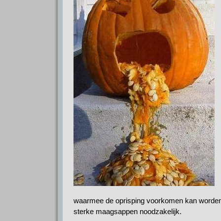
p
m
k
n
waarmee de oprisping voorkomen kan worden en
sterke maagsappen noodzakelijk.