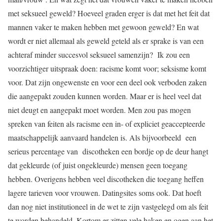
met seksueel geweld? Hoeveel graden erger is dat met het feit dat
mannen vaker te maken hebben met gewoon geweld? En wat
wordt er niet allemaal als geweld geteld als er sprake is van een
achteraf minder succesvol seksueel samenzijn? Ik zou een
voorzichtiger uitspraak doen: racisme komt voor; seksisme komt
voor. Dat zijn ongewenste en voor een deel ook verboden zaken
die aangepakt zouden kunnen worden. Maar er is heel veel dat
niet deugt en aangepakt moet worden. Men zou pas mogen
spreken van feiten als racisme een in- of expliciet geaccepteerde
maatschappelijk aanvaard handelen is. Als bijvoorbeeld een
serieus percentage van discotheken een bordje op de deur hangt
dat gekleurde (of juist ongekleurde) mensen geen toegang
hebben. Overigens hebben veel discotheken die toegang heffen
lagere tarieven voor vrouwen. Datingsites soms ook. Dat hoeft
dan nog niet institutioneel in de wet te zijn vastgelegd om als feit
te worden behandeld. Kortom er zitten vele haken en ogen aan het