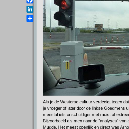
a
e
s
F
i
l
A
a
l
L
e
p
c
i
g
D
p
e
n
r
e
b
k
a
l
o
e
m
e
o
d
n
k
I
n
Als je de Westerse cultuur verdedigt tegen da
je vroeger of later door de linkse Goedmens ui
meestal iets onschuldiger met racist of extree
Bijvoorbeeld als men naar de “analyses” van 
Mudde. Het meest openlijk en direct was Arn