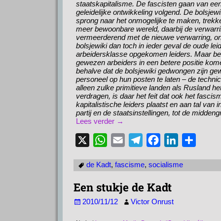
staatskapitalisme. De fascisten gaan van een 
geleidelijke ontwikkeling volgend. De bolsjew
sprong naar het onmogelijke te maken, trekk
meer bewoonbare wereld, daarbij de verwarri
vermeerderend met de nieuwe verwarring, on
bolsjewiki dan toch in ieder geval de oude le
arbeidersklasse opgekomen leiders. Maar beh
gewezen arbeiders in een betere positie kom
behalve dat de bolsjewiki gedwongen zijn g
personeel op hun posten te laten – de technici
alleen zulke primitieve landen als Rusland 
verdragen, is daar het feit dat ook het fasci
kapitalistische leiders plaatst en aan tal van 
partij en de staatsinstellingen, tot de midden
Lees verder →
X
W
E
T
F
L
D
h
m
e
a
i
e
de Kadt
,
fascisme
,
socialisme
a
a
l
c
n
l
t
i
e
e
k
e
Een stukje de Kadt
s
l
g
b
e
n
2010/11/12
Victor Onrust
A
r
o
d