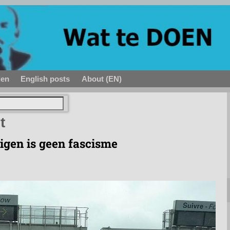
den
English posts
About (EN)
t
igen is geen fascisme