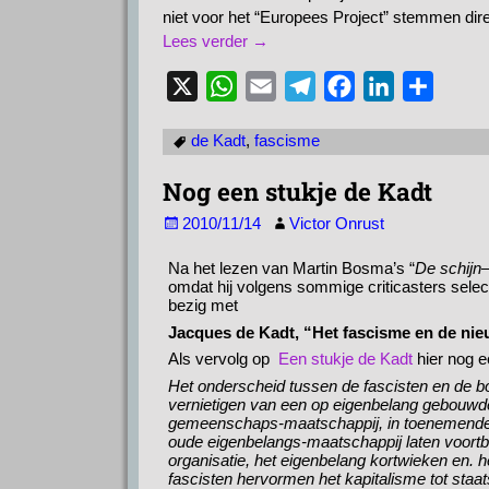
niet voor het “Europees Project” stemmen dire
Lees verder →
X
W
E
T
F
L
D
h
m
e
a
i
e
de Kadt
,
fascisme
a
a
l
c
n
l
t
i
e
e
k
e
Nog een stukje de Kadt
s
l
g
b
e
n
2010/11/14
Victor Onrust
A
r
o
d
Na het lezen van Martin Bosma’s “
De
schijn
p
a
o
I
omdat hij volgens sommige criticasters selec
p
m
k
n
bezig met
Jacques de Kadt, “Het fascisme en de nieu
Als vervolg op
Een stukje de Kadt
hier nog e
Het onderscheid tussen de fascisten en de bol
vernietigen van een op eigenbelang gebouwde
gemeenschaps-maatschappij, in toenemende ma
oude eigenbelangs-maatschappij laten voortb
organisatie, het eigenbelang kortwieken en
fascisten hervormen het kapitalisme tot staa