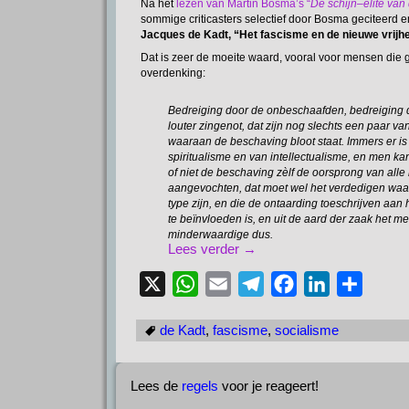
p
a
o
I
Na het
lezen van Martin Bosma’s “
De
schijn
–
élite van
sommige criticasters selectief door Bosma geciteerd e
p
m
k
n
Jacques de Kadt, “Het fascisme en de nieuwe vrijhe
Dat is zeer de moeite waard, vooral voor mensen die 
overdenking:
Bedreiging door de onbeschaafden, bedreiging 
louter zingenot, dat zijn nog slechts een paar v
waaraan de beschaving bloot staat. Immers er is 
spiritualisme en van intellectualisme, en men ka
of niet de beschaving zèlf de oorsprong van alle
aangevochten, dat moet wel het verdedigen waard 
type zijn, en die de ontaarding toeschrijven aa
te beïnvloeden is, en uit de aard der zaak het me
minderwaardige dus.
Lees verder →
X
W
E
T
F
L
D
h
m
e
a
i
e
de Kadt
,
fascisme
,
socialisme
a
a
l
c
n
l
t
i
e
e
k
e
Lees de
regels
s
voor je reageert!
l
g
b
e
n