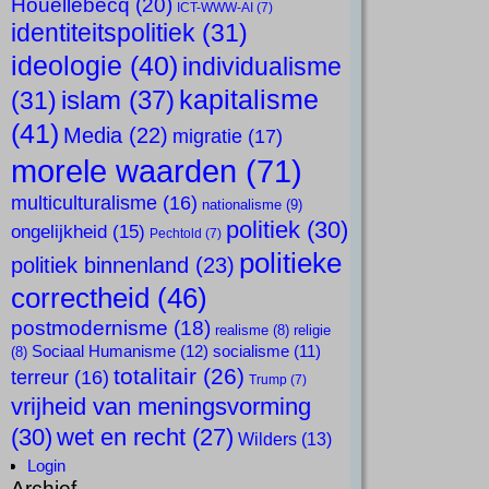
Houellebecq
(20)
ICT-WWW-AI
(7)
identiteitspolitiek
(31)
ideologie
(40)
individualisme
kapitalisme
islam
(37)
(31)
(41)
Media
(22)
migratie
(17)
morele waarden
(71)
multiculturalisme
(16)
nationalisme
(9)
politiek
(30)
ongelijkheid
(15)
Pechtold
(7)
politieke
politiek binnenland
(23)
correctheid
(46)
postmodernisme
(18)
realisme
(8)
religie
Sociaal Humanisme
(12)
socialisme
(11)
(8)
totalitair
(26)
terreur
(16)
Trump
(7)
vrijheid van meningsvorming
(30)
wet en recht
(27)
Wilders
(13)
Login
Archief