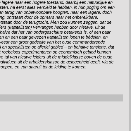
lagere naar een hogere toestand, daarbij een natuurlijke en
isten, na eerst alles vernield te hebben, in hun poging om een
en terug van onbewoonbare hoogten, naar een lagere, doch
ng, ontstaan door de opmars naar het onbereikbare,
tstaan door de terugtocht. Men zou kunnen zeggen, dat de
iders (kapitalisten) vervangen hebben door nieuwe, uit de
alve dat het van ondergeschikte betekenis is, of een paar
en en een paar gewezen kapitalisten lopen te bédelen, en
eweest een groot gedeelte van het oude commanderende
 en specialisten op allerlei gebied – en behalve tenslotte, dat
het roekeloos experimenteren op economisch gebied kunnen
sme tal van nieuwe leiders uit de middelklasse boven de oude
individuen uit de arbeidersklasse de gelegenheid geeft, via de
groepen, en van daaruit tot de leiding te komen.