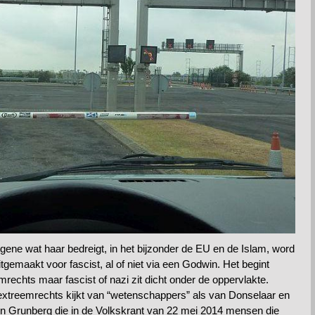
tgene wat haar bedreigt, in het bijzonder de EU en de Islam, word
tgemaakt voor fascist, al of niet via een Godwin. Het begint
mrechts maar fascist of nazi zit dicht onder de oppervlakte.
extreemrechts kijkt van “wetenschappers” als van Donselaar en
on Grunberg die in de Volkskrant van 22 mei 2014 mensen die