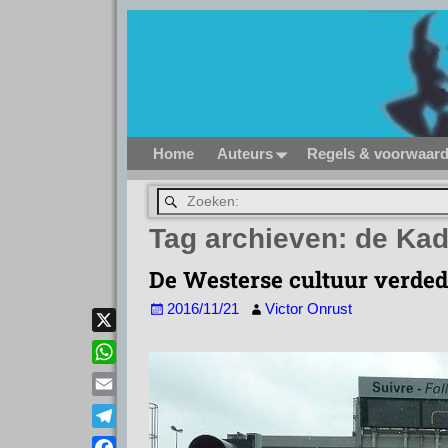
Home
Auteurs
Regels & voorwaar
Tag archieven:
de Kad
De Westerse cultuur verded
2016/11/21
Victor Onrust
X
W
h
E
a
m
T
t