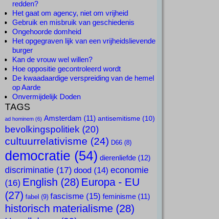
redden?
Het gaat om agency, niet om vrijheid
Gebruik en misbruik van geschiedenis
Ongehoorde domheid
Het opgegraven lijk van een vrijheidslievende
burger
Kan de vrouw wel willen?
Hoe oppositie gecontroleerd wordt
De kwaadaardige verspreiding van de hemel
op Aarde
Onvermijdelijk Doden
TAGS
Amsterdam
(11)
antisemitisme
(10)
ad hominem
(6)
bevolkingspolitiek
(20)
cultuurrelativisme
(24)
D66
(8)
democratie
(54)
dierenliefde
(12)
discriminatie
(17)
economie
dood
(14)
English
(28)
Europa - EU
(16)
(27)
fascisme
(15)
feminisme
(11)
fabel
(9)
historisch materialisme
(28)