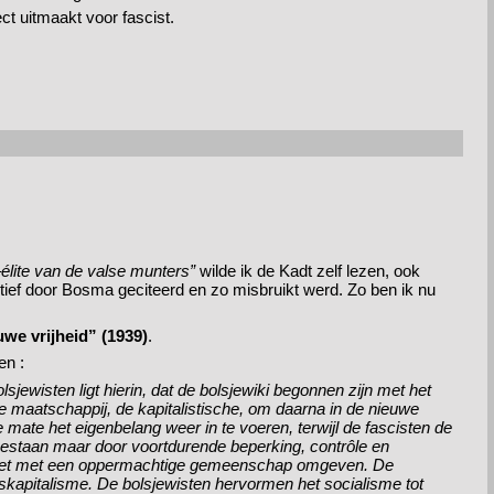
ct uitmaakt voor fascist.
–
élite van de valse munters”
wilde ik de Kadt zelf lezen, ook
tief door Bosma geciteerd en zo misbruikt werd. Zo ben ik nu
we vrijheid” (1939)
.
en :
sjewisten ligt hierin, dat de bolsjewiki begonnen zijn met het
 maatschappij, de kapitalistische, om daarna in de nieuwe
te het eigenbelang weer in te voeren, terwijl de fascisten de
estaan maar door voortdurende beperking, contrôle en
. het met een oppermachtige gemeenschap omgeven. De
tskapitalisme. De bolsjewisten hervormen het socialisme tot