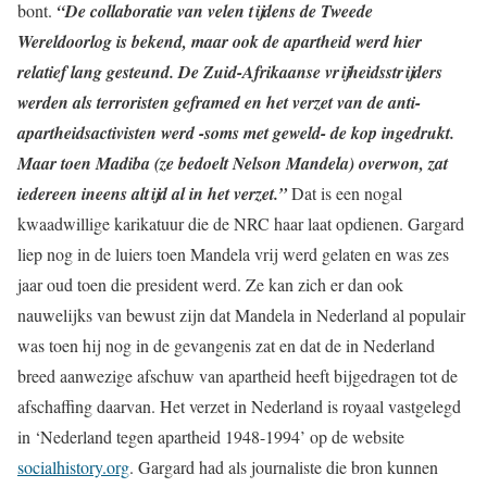
bont.
“De collaboratie van velen tijdens de Tweede
Wereldoorlog is bekend, maar ook de apartheid werd hier
relatief lang gesteund. De Zuid-Afrikaanse vrijheidsstrijders
werden als terroristen geframed en het verzet van de anti-
apartheidsactivisten werd -soms met geweld- de kop ingedrukt.
Maar toen Madiba (ze bedoelt Nelson Mandela) overwon, zat
iedereen ineens altijd al in het verzet.”
Dat is een nogal
kwaadwillige karikatuur die de NRC haar laat opdienen. Gargard
liep nog in de luiers toen Mandela vrij werd gelaten en was zes
jaar oud toen die president werd. Ze kan zich er dan ook
nauwelijks van bewust zijn dat Mandela in Nederland al populair
was toen hij nog in de gevangenis zat en dat de in Nederland
breed aanwezige afschuw van apartheid heeft bijgedragen tot de
afschaffing daarvan. Het verzet in Nederland is royaal vastgelegd
in ‘Nederland tegen apartheid 1948-1994’ op de website
socialhistory.org
. Gargard had als journaliste die bron kunnen