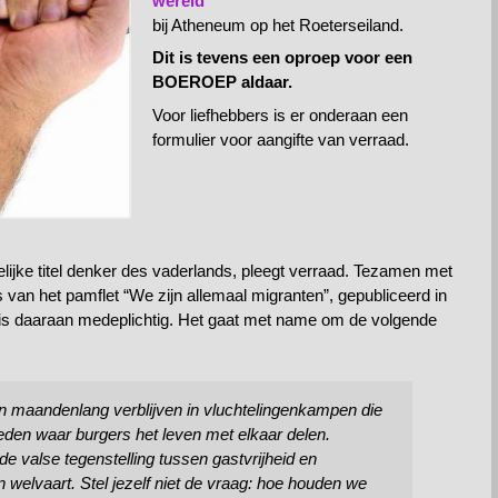
wereld”
bij Atheneum op het Roeterseiland.
Dit is tevens een oproep voor een
BOEROEP aldaar.
Voor liefhebbers is er onderaan een
formulier voor aangifte van verraad.
elijke titel denker des vaderlands, pleegt verraad. Tezamen met
an het pamflet “We zijn allemaal migranten”, gepubliceerd in
is daaraan medeplichtig. Het gaat met name om de volgende
n maandenlang verblijven in vluchtelingenkampen die
teden waar burgers het leven met elkaar delen.
 de valse tegenstelling tussen gastvrijheid en
n welvaart. Stel jezelf niet de vraag: hoe houden we