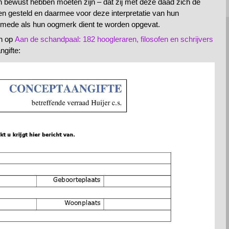
van bewust hebben moeten zijn – dat zij met deze daad zich de
en gesteld en daarmee voor deze interpretatie van hun
e mede als hun oogmerk dient te worden opgevat.
en op
Aan de schandpaal: 182 hoogleraren, filosofen en schrijvers
ngifte: