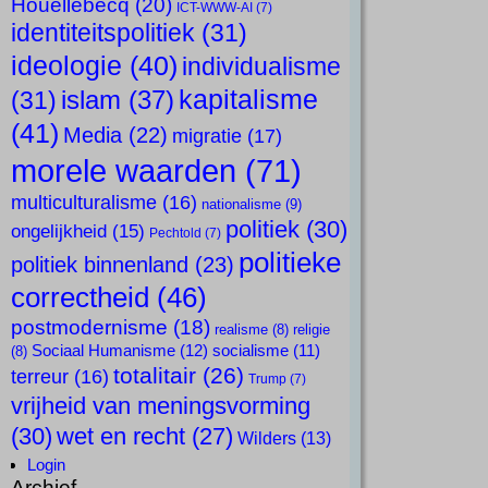
Houellebecq
(20)
ICT-WWW-AI
(7)
identiteitspolitiek
(31)
ideologie
(40)
individualisme
kapitalisme
islam
(37)
(31)
(41)
Media
(22)
migratie
(17)
morele waarden
(71)
multiculturalisme
(16)
nationalisme
(9)
politiek
(30)
ongelijkheid
(15)
Pechtold
(7)
politieke
politiek binnenland
(23)
correctheid
(46)
postmodernisme
(18)
realisme
(8)
religie
Sociaal Humanisme
(12)
socialisme
(11)
(8)
totalitair
(26)
terreur
(16)
Trump
(7)
vrijheid van meningsvorming
(30)
wet en recht
(27)
Wilders
(13)
Login
Archief