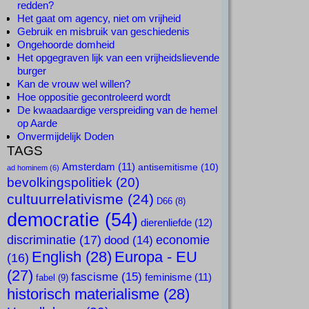
redden?
Het gaat om agency, niet om vrijheid
Gebruik en misbruik van geschiedenis
Ongehoorde domheid
Het opgegraven lijk van een vrijheidslievende
burger
Kan de vrouw wel willen?
Hoe oppositie gecontroleerd wordt
De kwaadaardige verspreiding van de hemel
op Aarde
Onvermijdelijk Doden
TAGS
Amsterdam
(11)
antisemitisme
(10)
ad hominem
(6)
bevolkingspolitiek
(20)
cultuurrelativisme
(24)
D66
(8)
democratie
(54)
dierenliefde
(12)
discriminatie
(17)
economie
dood
(14)
English
(28)
Europa - EU
(16)
(27)
fascisme
(15)
feminisme
(11)
fabel
(9)
historisch materialisme
(28)