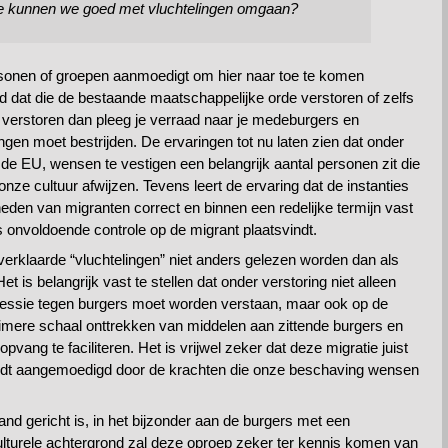
hoe kunnen we goed met vluchtelingen omgaan?
ersonen of groepen aanmoedigt om hier naar toe te komen
d dat die de bestaande maatschappelijke orde verstoren of zelfs
 verstoren dan pleeg je verraad naar je medeburgers en
ingen moet bestrijden. De ervaringen tot nu laten zien dat onder
n de EU, wensen te vestigen een belangrijk aantal personen zit die
onze cultuur afwijzen. Tevens leert de ervaring dat de instanties
heden van migranten correct en binnen een redelijke termijn vast
es onvoldoende controle op de migrant plaatsvindt.
fverklaarde “vluchtelingen” niet anders gelezen worden dan als
 is belangrijk vast te stellen dat onder verstoring niet alleen
gressie tegen burgers moet worden verstaan, maar ook op de
uimere schaal onttrekken van middelen aan zittende burgers en
pvang te faciliteren. Het is vrijwel zeker dat deze migratie juist
ordt aangemoedigd door de krachten die onze beschaving wensen
nd gericht is, in het bijzonder aan de burgers met een
lturele achtergrond zal deze oproep zeker ter kennis komen van