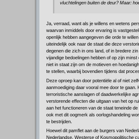
vluchtelingen buiten de deur? Maar: 
Ja, verraad, want als je willens en wetens p
waarvan inmiddels door ervaring is vastgestel
openlijk hebben aangegeven die orde te willen
uiteindelijk ook naar de staat die deze verstor
degenen die zich in ons land, of in bredere zi
vijandige bedoelingen hebben of op zijn minst 
niet in staat zijn om de motieven en hoedanig
te stellen, waarbij bovendien tijdens dat proc
Deze oproep kan door potentiële al of niet zel
aanmoediging daar vooral mee door te gaan. Het
terroristische aanslagen of daadwerkelijke a
verstorende effecten die uitgaan van het op r
aan het functioneren van de staat teneinde de o
ook met dit oogmerk als oorlogshandeling w
te bestrijden.
Hoewel dit pamflet aan de burgers van Nederla
Nederlandse, Westerse of Kosmopolitische cu