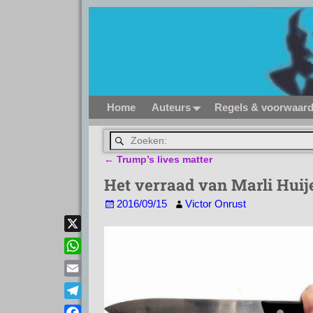
Home
Auteurs
Regels & voorwaar
←
Trump’s lives matter
Bericht navigatie
Het verraad van Marli Huije
2016/09/15
Victor Onrust
X
W
h
E
a
m
T
t