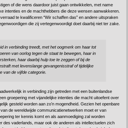
stigen of die wens daardoor juist gaan ontwikkelen, met name
ke intenties en de machthebbers die deze wensen aanwakkeren.
verraad te kwalificeren “Wir schaffen das” en andere uitspraken
egenwoordigen die zij vertegenwoordigt doet daarbij niet ter zake.
:
d in verbinding treedt, met het oogmerk om haar tot
voeren van oorlog tegen de staat te bewegen, haar in
terken, haar daarbij hulp toe te zeggen of bij de
straft met levenslange gevangenisstraf of tijdelijke
e van de vijfde categorie.
adwerkelijk in verbinding zijn getreden met een buitenlandse
 groepering met vijandelijke intenties die macht uitoefent over
gelijk gesteld worden aan zo’n mogendheid. Gezien het openbare
d van de wereldwijde communicatienetwerken moet er van
epering ter kennis komt en als aanmoediging zal worden
ker des vaderlands, maar ook de anderen als intellectuelen zich