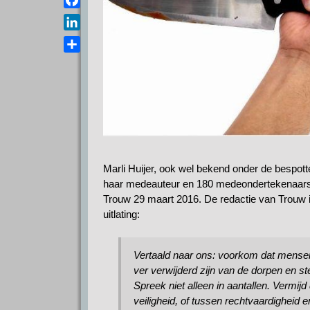
a
e
s
F
i
l
A
a
l
L
e
p
c
i
g
D
p
e
n
r
e
b
k
a
l
o
e
m
e
o
d
n
k
I
n
Marli Huijer, ook wel bekend onder de bespott
haar medeauteur en 180 medeondertekenaars v
Trouw 29 maart 2016. De redactie van Trouw 
uitlating:
Vertaald naar ons: voorkom dat mense
ver verwijderd zijn van de dorpen en s
Spreek niet alleen in aantallen. Vermijd
veiligheid, of tussen rechtvaardigheid e