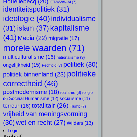
Houellebecq
(20)
ICT-WWW-AI
(7)
identiteitspolitiek
(31)
ideologie
(40)
individualisme
kapitalisme
islam
(37)
(31)
(41)
Media
(22)
migratie
(17)
morele waarden
(71)
multiculturalisme
(16)
nationalisme
(9)
politiek
(30)
ongelijkheid
(15)
Pechtold
(7)
politieke
politiek binnenland
(23)
correctheid
(46)
postmodernisme
(18)
realisme
(8)
religie
Sociaal Humanisme
(12)
socialisme
(11)
(8)
totalitair
(26)
terreur
(16)
Trump
(7)
vrijheid van meningsvorming
(30)
wet en recht
(27)
Wilders
(13)
Login
Archief