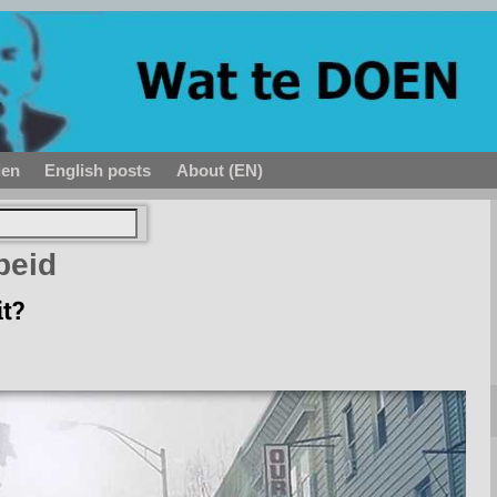
den
English posts
About (EN)
beid
it?