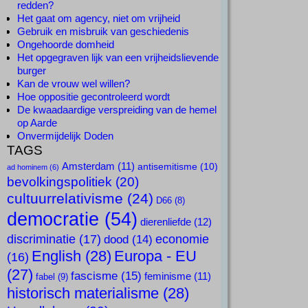
redden?
Het gaat om agency, niet om vrijheid
Gebruik en misbruik van geschiedenis
Ongehoorde domheid
Het opgegraven lijk van een vrijheidslievende
burger
Kan de vrouw wel willen?
Hoe oppositie gecontroleerd wordt
De kwaadaardige verspreiding van de hemel
op Aarde
Onvermijdelijk Doden
TAGS
Amsterdam
(11)
antisemitisme
(10)
ad hominem
(6)
bevolkingspolitiek
(20)
cultuurrelativisme
(24)
D66
(8)
democratie
(54)
dierenliefde
(12)
discriminatie
(17)
economie
dood
(14)
English
(28)
Europa - EU
(16)
(27)
fascisme
(15)
feminisme
(11)
fabel
(9)
historisch materialisme
(28)