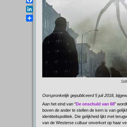
a
e
s
F
i
l
A
a
l
L
e
p
c
i
g
D
p
e
n
r
e
b
k
a
l
o
e
m
e
o
d
n
k
I
n
Sti
Oorspronkelijk gepubliceerd 5 juli 2018, bijge
Aan het eind van “
De onschuld van 68
” wordt
boven de ander te stellen de kern is van gelij
identiteitspolitiek. Die gelijkheid lijkt met 
van de Westerse cultuur onverkort op haar ver