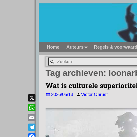
Home
Auteurs
Regels & voorwaar
Tag archieven:
loonar
Wat is culturele superiorite
2026/05/13
Victor Onrust
X
W
h
E
a
m
T
t