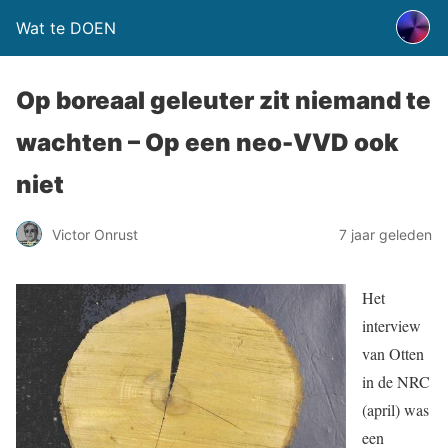
Wat te DOEN
Op boreaal geleuter zit niemand te
wachten – Op een neo-VVD ook
niet
Victor Onrust
7 jaar geleden
Het
interview
van Otten
in de NRC
(april) was
een