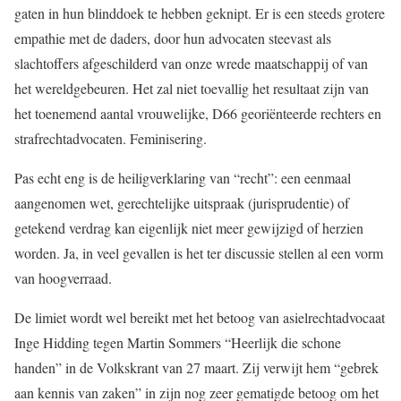
gaten in hun blinddoek te hebben geknipt. Er is een steeds grotere
empathie met de daders, door hun advocaten steevast als
slachtoffers afgeschilderd van onze wrede maatschappij of van
het wereldgebeuren. Het zal niet toevallig het resultaat zijn van
het toenemend aantal vrouwelijke, D66 georiënteerde rechters en
strafrechtadvocaten. Feminisering.
Pas echt eng is de heiligverklaring van “recht”: een eenmaal
aangenomen wet, gerechtelijke uitspraak (jurisprudentie) of
getekend verdrag kan eigenlijk niet meer gewijzigd of herzien
worden. Ja, in veel gevallen is het ter discussie stellen al een vorm
van hoogverraad.
De limiet wordt wel bereikt met het betoog van asielrechtadvocaat
Inge Hidding tegen Martin Sommers “Heerlijk die schone
handen” in de Volkskrant van 27 maart. Zij verwijt hem “gebrek
aan kennis van zaken” in zijn nog zeer gematigde betoog om het