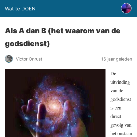
Wat te DOEN
Als A dan B (het waarom van de
godsdienst)
Victor Onrust
16 jaar geleden
De
uitvinding
van de
godsdienst
is een
direct
gevolg van
het onstaan