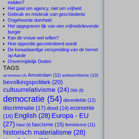
redden?
Het gaat om agency, niet om vrijheid
Gebruik en misbruik van geschiedenis
Ongehoorde domheid
Het opgegraven lijk van een vrijheidslievende
burger
Kan de vrouw wel willen?
Hoe oppositie gecontroleerd wordt
De kwaadaardige verspreiding van de hemel
op Aarde
Onvermijdelijk Doden
TAGS
Amsterdam
(11)
antisemitisme
(10)
ad hominem
(6)
bevolkingspolitiek
(20)
cultuurrelativisme
(24)
D66
(8)
democratie
(54)
dierenliefde
(12)
discriminatie
(17)
economie
dood
(14)
English
(28)
Europa - EU
(16)
(27)
fascisme
(15)
feminisme
(11)
fabel
(9)
historisch materialisme
(28)