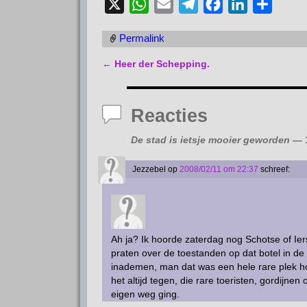
X
W
E
T
F
L
D
h
m
e
a
i
e
Permalink
a
a
l
c
n
l
t
i
e
e
k
e
←
Heer der Schepping.
Bericht navigatie
s
l
g
b
e
n
A
r
o
d
Reacties
p
a
o
I
p
m
k
n
De stad is ietsje mooier geworden
— 1
Jezzebel
op
2008/02/11 om 22:37
schreef:
Ah ja? Ik hoorde zaterdag nog Schotse of Ier
praten over de toestanden op dat botel in de
inademen, man dat was een hele rare plek h
het altijd tegen, die rare toeristen, gordijnen o
eigen weg ging.