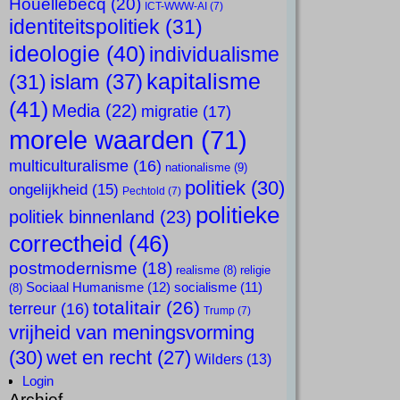
Houellebecq
(20)
ICT-WWW-AI
(7)
identiteitspolitiek
(31)
ideologie
(40)
individualisme
kapitalisme
islam
(37)
(31)
(41)
Media
(22)
migratie
(17)
morele waarden
(71)
multiculturalisme
(16)
nationalisme
(9)
politiek
(30)
ongelijkheid
(15)
Pechtold
(7)
politieke
politiek binnenland
(23)
correctheid
(46)
postmodernisme
(18)
realisme
(8)
religie
Sociaal Humanisme
(12)
socialisme
(11)
(8)
totalitair
(26)
terreur
(16)
Trump
(7)
vrijheid van meningsvorming
(30)
wet en recht
(27)
Wilders
(13)
Login
Archief