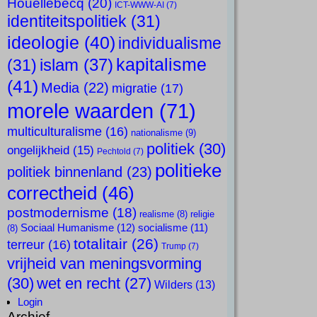
Houellebecq
(20)
ICT-WWW-AI
(7)
identiteitspolitiek
(31)
ideologie
(40)
individualisme
kapitalisme
islam
(37)
(31)
(41)
Media
(22)
migratie
(17)
morele waarden
(71)
multiculturalisme
(16)
nationalisme
(9)
politiek
(30)
ongelijkheid
(15)
Pechtold
(7)
politieke
politiek binnenland
(23)
correctheid
(46)
postmodernisme
(18)
realisme
(8)
religie
Sociaal Humanisme
(12)
socialisme
(11)
(8)
totalitair
(26)
terreur
(16)
Trump
(7)
vrijheid van meningsvorming
(30)
wet en recht
(27)
Wilders
(13)
Login
Archief