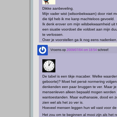
Dikke aanbeveling.
Mijn vader wist (wilsonbekwaam) door niet me
die tijd heb ik me kanp machteloos gevoeld.
Ik denk erover om mijn wilsbekwaamheid uit 
een siuatie voordoet die voldoet aan mijn 
te verlossen.
Over je voorstellen ga ik nog eens nadenken
Vroems
op
2009/07/04 om 18:54
schreef:
De tabel is een tikje macaber. Welke waarden
geboorte)? Moet het persé normering volgens
denkenden een paar bruggen te ver. Maar je
mensenleven alleen bepaald mogen worden naar
wantoestanden. Maar euthanasie, dood en zor
zien wel als het zo ver is.
Hoeveel mensen leggen hun wil vast voor de 
Het zou om te beginnen al mooi zijn als het r