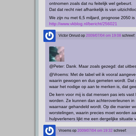
ontnomen zoals dat nu feitelijk wel gebeurt.
Dat dat recht niet afhankelijk is van uitzichtl
We zijn nu met 6,5 miljard, prognose 2050 is 
http://www.vkblog.nl/bericht/256021
Victor Onrust
op
2009/07/04 om 19:08
schreef:
@Peter: Dank. Maar zoals gezegd: dat uitbes
@Vroems: Met de tabel wil ik vooral aangeve
waarin gewogen en dus gemeten wordt. Dat g
waar het nodige op aan te merken is, dat geef
De kern voor mij is dat mensen pas iets vast
worden. Ze kunnen dan achteroverleunen in 
waarnaar gehandeld wordt. Op die manier wo
worstelingen, waarin precies moet worden a
hulpverleners lijkt me een dergelijke situatie 
Vroems
op
2009/07/04 om 19:32
schreef: