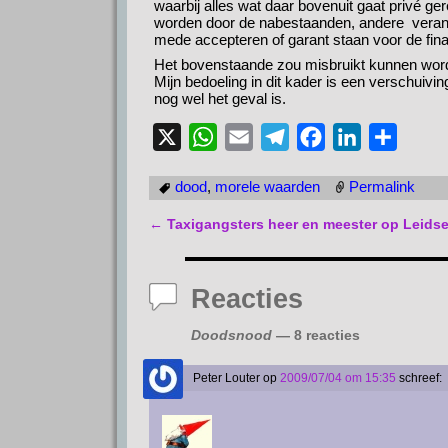
waarbij alles wat daar bovenuit gaat privé 
worden door de nabestaanden, andere verantw
mede accepteren of garant staan voor de fina
Het bovenstaande zou misbruikt kunnen worden
Mijn bedoeling in dit kader is een verschuivi
nog wel het geval is.
X
W
E
T
F
L
D
h
m
e
a
i
e
dood
,
morele waarden
Permalink
a
a
l
c
n
l
t
i
e
e
k
e
←
Taxigangsters heer en meester op Leidse
Bericht navigatie
s
l
g
b
e
n
A
r
o
d
Reacties
p
a
o
I
p
m
k
n
Doodsnood
— 8 reacties
Peter Louter
op
2009/07/04 om 15:35
schreef: