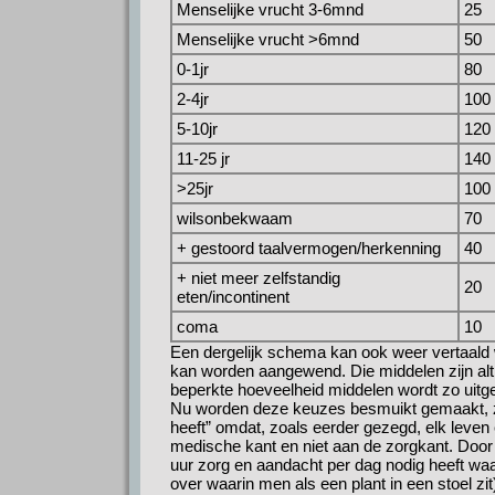
Menselijke vrucht 3-6mnd
25
Menselijke vrucht >6mnd
50
0-1jr
80
2‑4jr
100
5-10jr
120
11-25 jr
140
>25jr
100
wilsonbekwaam
70
+ gestoord taalvermogen/herkenning
40
+ niet meer zelfstandig
20
eten/incontinent
coma
10
Een dergelijk schema kan ook weer vertaald 
kan worden aangewend. Die middelen zijn alt
beperkte hoeveelheid middelen wordt zo uitg
Nu worden deze keuzes besmuikt gemaakt, zo
heeft” omdat, zoals eerder gezegd, elk leven
medische kant en niet aan de zorgkant. Door 
uur zorg en aandacht per dag nodig heeft waarv
over waarin men als een plant in een stoel zit