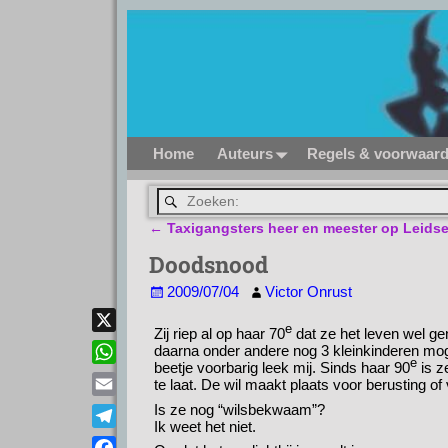
Home
Auteurs
Regels & voorwaar
←
Taxigangsters heer en meester op Leidse
Bericht navigatie
Doodsnood
2009/07/04
Victor Onrust
e
Zij riep al op haar 70
dat ze het leven wel ge
X
daarna onder andere nog 3 kleinkinderen mo
e
beetje voorbarig leek mij. Sinds haar 90
is ze
W
te laat. De wil maakt plaats voor berusting of
h
E
Is ze nog “wilsbekwaam”?
a
Ik weet het niet.
m
T
t