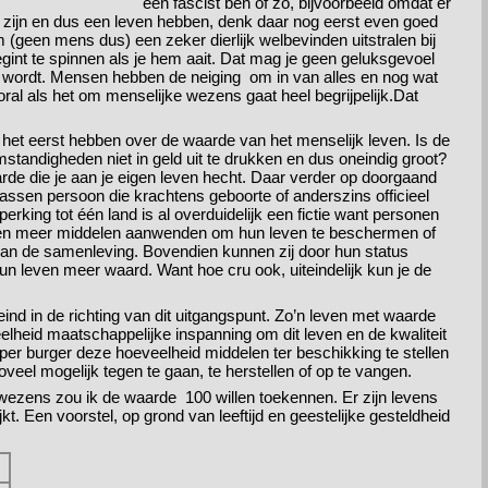
een fascist ben of zo, bijvoorbeeld omdat er
g zijn en dus een leven hebben, denk daar nog eerst even goed
 (geen mens dus) een zeker dierlijk welbevinden uitstralen bij
int te spinnen als je hem aait. Dat mag je geen geluksgevoel
 wordt. Mensen hebben de neiging om in van alles en nog wat
ral als het om menselijke wezens gaat heel begrijpelijk.Dat
et eerst hebben over de waarde van het menselijk leven. Is de
standigheden niet in geld uit te drukken en dus oneindig groot?
aarde die je aan je eigen leven hecht. Daar verder op doorgaand
ssen persoon die krachtens geboorte of anderszins officieel
erking tot één land is al overduidelijk een fictie want personen
unnen meer middelen aanwenden om hun leven te beschermen of
an de samenleving. Bovendien kunnen zij door hun status
un leven meer waard. Want hoe cru ook, uiteindelijk kun je de
ind in de richting van dit uitgangspunt. Zo’n leven met waarde
elheid maatschappelijke inspanning om dit leven en de kwaliteit
er burger deze hoeveelheid middelen ter beschikking te stellen
eel mogelijk tegen te gaan, te herstellen of op te vangen.
 wezens zou ik de waarde 100 willen toekennen. Er zijn levens
jkt. Een voorstel, op grond van leeftijd en geestelijke gesteldheid