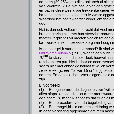
de norm (20-25/week) die vaak toch al niet ge
van kwaliteit. Ik zie niet hoe je van een gro
empathie deze weinig aantrekkelijke dieren v
band hebben is het vaak een te zware opgave
Waardoor het nog zwaarder wordt, omdat je zo
door.
Het is dan ook volkomen terecht dat veel mens
hun omgeving niet met hun afwezige aanwezig
moreel verplicht zou moeten voelen tot een der
kan worden hier in betaalde zorg van hoog ni
Is een dergelijk standpunt amoreel? Ik vind 
Narayama bushiko
(1983) waarin een oude v
ste
70
te sterven en dat ook doet, hoewel haar t
rand van een put. Het is door en door menseli
soort) niet met onnodige ballast te willen ve
zekere leeftijd, een “pil van Drion” krijgt zod
nemen. En dat ook doet. Voor diegenen die da
zijn.
Bijvoorbeeld:
(1) Een genormeerde diagnose voor “wilson
allen afspreken dat die niet meer menswaard
een nacht ijs, maar ik schat zo dat er op dit 
(2) Een procedure voor de begeleiding van
(3) Een mogelijkheid om een verklaring te r
In deze verklaring opgenomen dat men akkoo