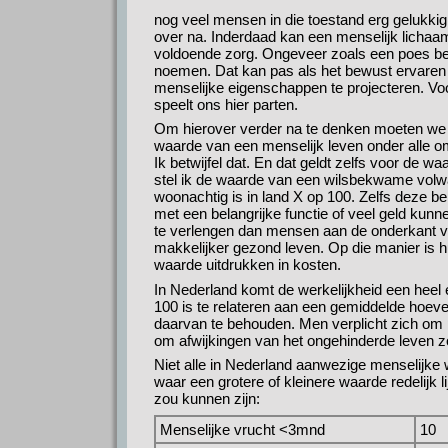
nog veel mensen in die toestand erg gelukki
over na. Inderdaad kan een menselijk lichaam
voldoende zorg. Ongeveer zoals een poes beg
noemen. Dat kan pas als het bewust ervaren
menselijke eigenschappen te projecteren. Voo
speelt ons hier parten.
Om hierover verder na te denken moeten we h
waarde van een menselijk leven onder alle om
Ik betwijfel dat. En dat geldt zelfs voor de w
stel ik de waarde van een wilsbekwame volwa
woonachtig is in land X op 100. Zelfs deze bep
met een belangrijke functie of veel geld k
te verlengen dan mensen aan de onderkant v
makkelijker gezond leven. Op die manier is h
waarde uitdrukken in kosten.
In Nederland komt de werkelijkheid een heel e
100 is te relateren aan een gemiddelde hoeve
daarvan te behouden. Men verplicht zich om p
om afwijkingen van het ongehinderde leven zov
Niet alle in Nederland aanwezige menselijke
waar een grotere of kleinere waarde redelijk li
zou kunnen zijn:
Menselijke vrucht <3mnd
10