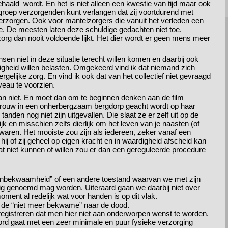
haald wordt. En het is niet alleen een kwestie van tijd maar ook
te groep verzorgenden kunt verlangen dat zij voortdurend met
erzorgen. Ook voor mantelzorgers die vanuit het verleden een
. De meesten laten deze schuldige gedachten niet toe.
rg dan nooit voldoende lijkt. Het dier wordt er geen mens meer
en niet in deze situatie terecht willen komen en daarbij ook
heid willen belasten. Omgekeerd vind ik dat niemand zich
gelijke zorg. En vind ik ook dat van het collectief niet gevraagd
veau te voorzien.
van niet. En moet dan om te beginnen denken aan de film
rouw in een onherbergzaam bergdorp geacht wordt op haar
anden nog niet zijn uitgevallen. Die slaat ze er zelf uit op de
jk en misschien zelfs dierlijk om het leven van je naasten (of
rzwaren. Het mooiste zou zijn als iedereen, zeker vanaf een
at hij of zij geheel op eigen kracht en in waardigheid afscheid kan
t niet kunnen of willen zou er dan een gereguleerde procedure
bekwaamheid” of een andere toestand waarvan we met zijn
ig genoemd mag worden. Uiteraard gaan we daarbij niet over
moment al redelijk wat voor handen is op dit vlak.
 de “niet meer bekwame” naar de dood.
egistreren dat men hier niet aan onderworpen wenst te worden.
rd gaat met een zeer minimale en puur fysieke verzorging