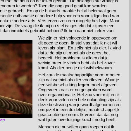
ed met de neus op de feiten gedrukt. De belangrijkste vraag: is
enomen te worden? Toen die nog goed geuit kon worden
ntie gebracht. En op de huisarts maakte het al helemaal geen
ementie euthanasie of andere hulp voor een voortijdige dood van
nkele andere arts. Versterven zou een mogelijkheid zijn. Maar
zijn. De vraag die ik mij nu stel is: gesteld dat zij over een
dat dan inmiddels gebruikt hebben? Ik ben daar niet zeker van.
We zijn er niet voldoende in opgevoed om
dit goed te doen. Ik stel vast dat ik niet wil
leven als plant. En zelfs niet als dier. Ik vind
dat je de pijp uit moet als de geest het
begeeft. Het probleem is alleen dat je
weinig meer te vinden hebt als het zover
komt. Als dier ben je niet wilsbekwaam.
Het zou de maatschappelijke norm moeten
zijn dat we niet als dier voortleven. Waar je
een wilsbeschikking
tegen
moet afgeven.
Ongeveer zoals er nu gesproken wordt
over orgaandonatie. Het zou voor mij, en ik
denk voor velen een hele opluchting zijn als
deze beslissing van je wordt afgenomen en
omgezet in een duidelijke, maatschappelijk
geaccepteerde norm. Ik vrees dat dat nog
wat tijd en overtuigingskracht nodig heeft.
ot)
Mensen die nu willen gaan roepen dat ik