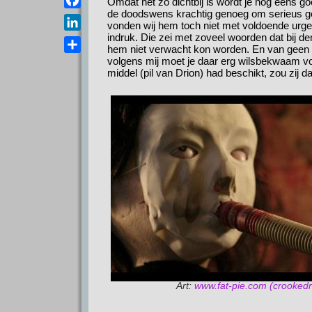
Omdat het zo dichtbij is wordt je nog eens go
a
e
de doodswens krachtig genoeg om serieus g
s
F
i
vonden wij hem toch niet met voldoende urge
l
A
a
indruk. Die zei met zoveel woorden dat bij d
l
L
e
hem niet verwacht kon worden. En van geen e
p
c
i
g
D
volgens mij moet je daar erg wilsbekwaam voor 
p
e
n
middel (pil van Drion) had beschikt, zou zij 
r
e
b
k
a
l
o
e
m
e
o
d
n
k
I
n
Art:
www.fat-pie.com (crookedr