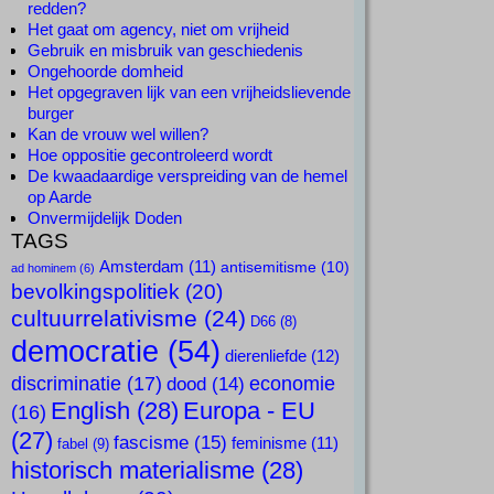
redden?
Het gaat om agency, niet om vrijheid
Gebruik en misbruik van geschiedenis
Ongehoorde domheid
Het opgegraven lijk van een vrijheidslievende
burger
Kan de vrouw wel willen?
Hoe oppositie gecontroleerd wordt
De kwaadaardige verspreiding van de hemel
op Aarde
Onvermijdelijk Doden
TAGS
Amsterdam
(11)
antisemitisme
(10)
ad hominem
(6)
bevolkingspolitiek
(20)
cultuurrelativisme
(24)
D66
(8)
democratie
(54)
dierenliefde
(12)
discriminatie
(17)
economie
dood
(14)
English
(28)
Europa - EU
(16)
(27)
fascisme
(15)
feminisme
(11)
fabel
(9)
historisch materialisme
(28)