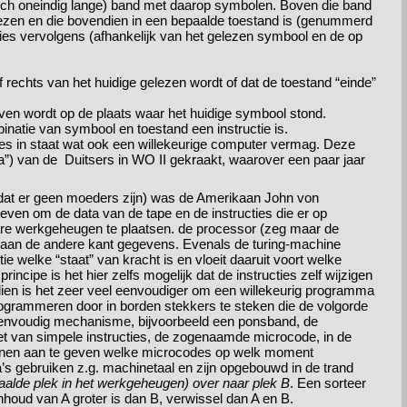
isch oneindig lange) band met daarop symbolen. Boven die band
 lezen en die bovendien in een bepaalde toestand is (genummerd
ties vervolgens (afhankelijk van het gelezen symbool en de op
 rechts van het huidige gelezen wordt of dat de toestand “einde”
n wordt op de plaats waar het huidige symbool stond.
inatie van symbool en toestand een instructie is.
alles in staat wat ook een willekeurige computer vermag. Deze
a”) van de Duitsers in WO II gekraakt, waarover een paar jaar
dat er geen moeders zijn) was de Amerikaan John von
en om de data van de tape en de instructies die er op
are werkgeheugen te plaatsen. de processor (zeg maar de
en aan de andere kant gegevens. Evenals de turing-machine
e welke “staat” van kracht is en vloeit daaruit voort welke
rincipe is het hier zelfs mogelijk dat de instructies zelf wijzigen
ien is het zeer veel eenvoudiger om een willekeurig programma
programmeren door in borden stekkers te steken die de volgorde
envoudig mechanisme, bijvoorbeeld een ponsband, de
set van simpele instructies, de zogenaamde microcode, in de
enen aan te geven welke microcodes op welk moment
 gebruiken z.g. machinetaal en zijn opgebouwd in de trand
aalde plek in het werkgeheugen) over naar plek B
. Een sorteer
nhoud van A groter is dan B, verwissel dan A en B.