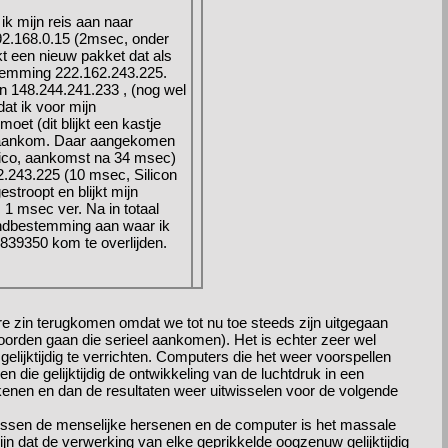
k mijn reis aan naar
92.168.0.15 (2msec, onder
kt een nieuw pakket dat als
temming 222.162.243.225.
in 148.244.241.233 , (nog wel
at ik voor mijn
et (dit blijkt een kastje
ec aankom. Daar aangekomen
sico, aankomst na 34 msec)
2.243.225 (10 msec, Silicon
stroopt en blijkt mijn
1 msec ver. Na in totaal
ndbestemming aan waar ik
839350 kom te overlijden.
ere zin terugkomen omdat we tot nu toe steeds zijn uitgegaan
woorden gaan die serieel aankomen). Het is echter zeer wel
gelijktijdig te verrichten. Computers die het weer voorspellen
 die gelijktijdig de ontwikkeling van de luchtdruk in een
enen en dan de resultaten weer uitwisselen voor de volgende
ussen de menselijke hersenen en de computer is het massale
 zijn dat de verwerking van elke geprikkelde oogzenuw gelijktijdig