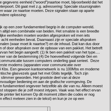
 gegevens eenheid (“woord”)naartoe moet, bijvoorbeeld dat het
nterpoort. Dit gaat met z.g. adressering: Speciale stuursignalen
n waar ze naartoe moeten. Deze signalen staan op aparte
ndere oplossing:
jk op een zeer fundamenteel begrip in de computer-wereld.
ijn altijd een combinatie van beiden. Het smalste is een breedte
rgelijke eenheden moeten worden afgesproken wil men iets
ie acht eenheden bevat. Daarnaast zijn er speciale afspraken
nalen (waar moet ik naartoe?) en de inhoud. Dat kan dus door
en of door afspraken over de opbouw van een pakket. Het betreft
rvan het begin aangeeft: (1) Ik ben een pakket van het type….
mer van de bestemming (4) De hoeveelheid volgende 0en en
lle communicatie tussen computers onderling gaat serieel. Deze
reerste modems (apparaten voor communicatie over
 2,4 Kbs. Een gewoon kantoornetwerk is nu 100Mbs en moderne
tische glasvezels gaat het met Gbits tegelijk. Toch zijn
el slimmer geworden. Het grootste deel van al deze
envoudiger bediening en aan de grafische vormgeving. De
n fundamenteel ongeveer hetzelfde als die van nu. Alleen moest
kst stoppen die je zelf moest intypen. Vaak was het effect ervan
 de printer liet komen Op dit moment zitten die codes er nog
hun effect meteen zien in de tekst) en kun je ze op een