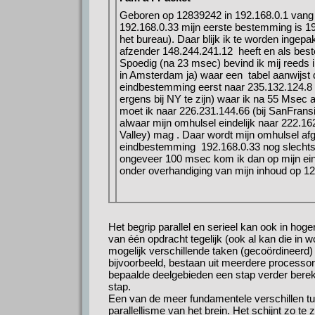
Geboren op 12839242 in 192.168.0.1 vang i
192.168.0.33 mijn eerste bestemming is 1
het bureau). Daar blijk ik te worden ingepa
afzender 148.244.241.12 heeft en als bes
Spoedig (na 23 msec) bevind ik mij reeds 
in Amsterdam ja) waar een tabel aanwijst d
eindbestemming eerst naar 235.132.124.8 mo
ergens bij NY te zijn) waar ik na 55 Ms
moet ik naar 226.231.144.66 (bij SanFran
alwaar mijn omhulsel eindelijk naar 222.16
Valley) mag . Daar wordt mijn omhulsel afge
eindbestemming 192.168.0.33 nog slechts 
ongeveer 100 msec kom ik dan op mijn ei
onder overhandiging van mijn inhoud op 12
Het begrip parallel en serieel kan ook in hog
van één opdracht tegelijk (ook al kan die in 
mogelijk verschillende taken (gecoördineerd) 
bijvoorbeeld, bestaan uit meerdere processoren
bepaalde deelgebieden een stap verder berek
stap.
Een van de meer fundamentele verschillen t
parallellisme van het brein. Het schijnt zo te