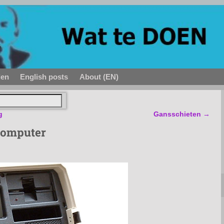
den
English posts
About (EN)
g
Gansschieten
→
computer