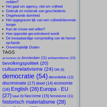
redden?
Het gaat om agency, niet om vrijheid
Gebruik en misbruik van geschiedenis
Ongehoorde domheid
Het opgegraven lijk van een vrijheidslievende
burger
Kan de vrouw wel willen?
Hoe oppositie gecontroleerd wordt
De kwaadaardige verspreiding van de hemel
op Aarde
Onvermijdelijk Doden
TAGS
Amsterdam
(11)
antisemitisme
(10)
ad hominem
(6)
bevolkingspolitiek
(20)
cultuurrelativisme
(24)
D66
(8)
democratie
(54)
dierenliefde
(12)
discriminatie
(17)
economie
dood
(14)
English
(28)
Europa - EU
(16)
(27)
fascisme
(15)
feminisme
(11)
fabel
(9)
historisch materialisme
(28)