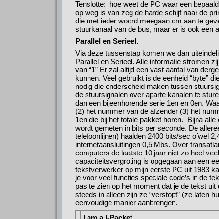
Tenslotte: hoe weet de PC waar een bepaalde
op weg is van zeg de harde schijf naar de pri
die met ieder woord meegaan om aan te geve
stuurkanaal van de bus, maar er is ook een a
Parallel en Serieel.
Via deze tussenstap komen we dan uiteindeli
Parallel en Serieel. Alle informatie stromen z
van “1” Er zal altijd een vast aantal van de
kunnen. Veel gebruikt is de eenheid “byte” d
nodig die onderscheid maken tussen stuursig
de stuursignalen over aparte kanalen te stur
dan een bijeenhorende serie 1en en 0en. Waa
(2) het nummer van de afzender (3) het num
1en die bij het totale pakket horen. Bijna a
wordt gemeten in bits per seconde. De alle
telefoonlijnen) haalden 2400 bits/sec ofwel
internetaansluitingen 0,5 Mbs. Over transatlan
computers de laatste 10 jaar niet zo heel ve
capaciteitsvergroting is opgegaan aan een e
tekstverwerker op mijn eerste PC uit 1983 ka
je voor veel functies speciale code’s in de te
pas te zien op het moment dat je de tekst uit
steeds in alleen zijn ze “verstopt” (ze laten 
eenvoudige manier aanbrengen.
I am a I-Packet