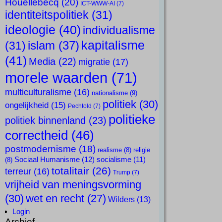
Houellebecq
(20)
ICT-WWW-AI
(7)
identiteitspolitiek
(31)
ideologie
(40)
individualisme
kapitalisme
islam
(37)
(31)
(41)
Media
(22)
migratie
(17)
morele waarden
(71)
multiculturalisme
(16)
nationalisme
(9)
politiek
(30)
ongelijkheid
(15)
Pechtold
(7)
politieke
politiek binnenland
(23)
correctheid
(46)
postmodernisme
(18)
realisme
(8)
religie
Sociaal Humanisme
(12)
socialisme
(11)
(8)
totalitair
(26)
terreur
(16)
Trump
(7)
vrijheid van meningsvorming
(30)
wet en recht
(27)
Wilders
(13)
Login
Archief