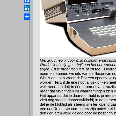
a
e
s
F
i
l
A
a
l
L
e
p
c
i
g
D
p
e
n
r
e
b
k
a
l
o
e
m
e
o
d
n
k
I
n
Mei 2003 heb ik voor mijn huiskamerdiscussi
Omdat ik al mijn geschrijf aan het herordenen
tegen. En je moet toch iets af en toe…
Doordat
noemen, kunnen we iets van de illusie van con
Wat is dat toch vreemd: Dat een opeenvolgi
worden. Terwijl de ene noot al geklonken heef
wel meer dan dat) in één moment van muzikale 
maar dat ervaringen en waarnemingen zich op
Het apparaat dat je daarvoor hebt is je mens
zich nog steeds doorontwikkeld) in de hersen
dat je de kloktijd als steeds sneller lopend 
een uur.
De eerste computers zijn ontwikkeld 
dertiger jaren werd gelegd door de beschrijvi