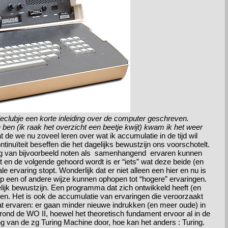
eclubje een korte inleiding over de computer geschreven.
 ben (ik raak het overzicht een beetje kwijt) kwam ik het weer
 de we nu zoveel leren over wat ik accumulatie in de tijd wil
tinuïteit beseffen die het dagelijks bewustzijn ons voorschotelt.
ng van bijvoorbeeld noten als samenhangend ervaren kunnen
t en de volgende gehoord wordt is er “iets” wat deze beide (en
ervaring stopt. Wonderlijk dat er niet alleen een hier en nu is
 een of andere wijze kunnen ophopen tot “hogere” ervaringen.
elijk bewustzijn. Een programma dat zich ontwikkeld heeft (en
en. Het is ook de accumulatie van ervaringen die veroorzaakt
gaat ervaren: er gaan minder nieuwe indrukken (en meer oude) in
rond de WO II, hoewel het theoretisch fundament ervoor al in de
ng van de zg Turing Machine door, hoe kan het anders : Turing.