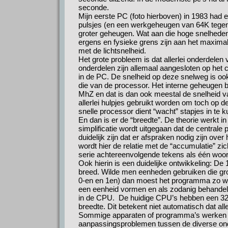
seconde.
Mijn eerste PC (foto hierboven) in 1983 had 
pulsjes (en een werkgeheugen van 64K tegeno
groter geheugen. Wat aan die hoge snelheden 
ergens en fysieke grens zijn aan het maximale
met de lichtsnelheid.
Het grote probleem is dat allerlei onderdel
onderdelen zijn allemaal aangesloten op het ce
in de PC. De snelheid op deze snelweg is oo
die van de processor. Het interne geheugen 
MhZ en dat is dan ook meestal de snelheid v
allerlei hulpjes gebruikt worden om toch op
snelle processor dient “wacht” stapjes in te
En dan is er de “breedte”. De theorie werkt i
simplificatie wordt uitgegaan dat de centrale
duidelijk zijn dat er afspraken nodig zijn 
wordt hier de relatie met de “accumulatie”
serie achtereenvolgende tekens als één woo
Ook hierin is een duidelijke ontwikkeling: De 
breed. Wilde men eenheden gebruiken die grot
0-en en 1en) dan moest het programma zo w
een eenheid vormen en als zodanig behandeld
in de CPU. De huidige CPU’s hebben een 32-
breedte. Dit betekent niet automatisch dat a
Sommige apparaten of programma’s werken nog
aanpassingsproblemen tussen de diverse on