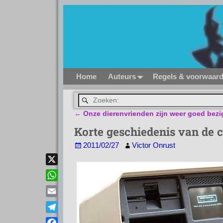
Home
Auteurs
Regels & voorwaar
←
Onze dierenvrienden zijn weer goed bezi
Bericht navigatie
Korte geschiedenis van de 
2011/02/27
Victor Onrust
X
W
h
E
a
m
T
t