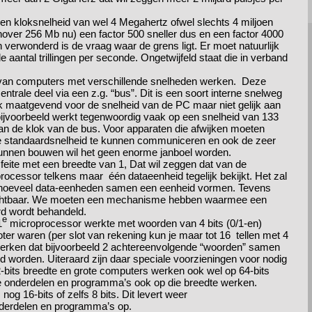
een kloksnelheid van wel 4 Megahertz ofwel slechts 4 miljoen
ver 256 Mb nu) een factor 500 sneller dus en een factor 4000
verwonderd is de vraag waar de grens ligt. Er moet natuurlijk
 aantal trillingen per seconde. Ongetwijfeld staat die in verband
en van computers met verschillende snelheden werken. Deze
ntrale deel via een z.g. “bus”. Dit is een soort interne snelweg
k maatgevend voor de snelheid van de PC maar niet gelijk aan
bijvoorbeeld werkt tegenwoordig vaak op een snelheid van 133
an de klok van de bus. Voor apparaten die afwijken moeten
 de standaardsnelheid te kunnen communiceren en ook de zeer
 kunnen bouwen wil het geen enorme janboel worden.
n feite met een breedte van 1, Dat wil zeggen dat van de
 processor telkens maar één dataeenheid tegelijk bekijkt. Het zal
over hoeveel data-eenheden samen een eenheid vormen. Tevens
 zichtbaar. We moeten een mechanisme hebben waarmee een
rd wordt behandeld.
e
1
microprocessor werkte met woorden van 4 bits (0/1-en)
er waren (per slot van rekening kun je maar tot 16 tellen met 4
erken dat bijvoorbeeld 2 achtereenvolgende “woorden” samen
 worden. Uiteraard zijn daar speciale voorzieningen voor nodig
bits breedte en grote computers werken ook wel op 64-bits
lle onderdelen en programma’s ook op die breedte werken.
 16-bits of zelfs 8 bits. Dit levert weer
derdelen en programma’s op.