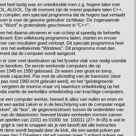
el heel lastig was en ontwikkelde men z.g. hogere talen met
L, ALGOL. Op dit moment zijn de meest populaire talen C++,
de compiler; een speciaal programma dat de hogere taal vertaald
boven is voor de gewone gebruiker zichtbaar: De zogenaamde
 “Word” is grotendeels geschreven in “C++”.
en het daarna uitvoeren er van schiep al spoedig de behoefte
tvoert: Een willekeurig programma laden, starten en ervoor
oer van resultaten goed verloopt. Dit speciale programma heet
n ons het welbekende “Windows”. Dit programma moet dan
oment dat de computer wordt aangezet.
 er zeer veel doorbraken op het fysieke vlak voor nodig voordat
kon bereiken. De eerste werkende computers die op
en 1945 en 1950 gebouwd. Ze waren zeer groot en lomp,
nde capaciteit. Pas met de uitvinding van de transistor (door
 pas rond 1960 echt gebruikt werd), en het “geïntegreerde
 te vergeten de enorme maar vrij naamloze ontwikkeling op het
ia startte de werkelijke ontwikkeling van krachtige computers.
hoe een computer werkte, hoewel ik alles van nullen en enen en
t een aantal zaken er in de beschrijving van de computer nogal
“klokken”, de “bus”, de gegevensstroom tussen de onderdelen van
e van de datastroom: hoeveel binaire eenheden vormen samen
et optellen van 11011 en 01000 tot 100011 (27+ 8=35) is wel te
ijpt is niet te snappen als je niet beseft dat alle instructies
t ritme wordt bepaald door de klok, die een aantal pulsen per
meer dan 2 GigaHerz dat wil zeggen meer 2 miljard pulsjes per