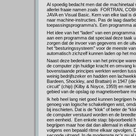
Al spoedig bedacht men dat die machinetaal w
allerlei fraaie namen zoals FORTRAN, COBO
JAVA en Visual Basic. Kern van elke taal is 
naar machine-instructies. Pas de laag daar
toepassingsprogramma’s. Een programma als
Het idee van het “laden” van een programma 
aan een programma dat speciaal deze taak ui
zorgen dat de invoer van gegevens en de uitv
het “besturingssysteem” voor de meeste va
automatisch zichzelf kunnen laden op het m
Naast deze bedenkers van het principe waren
de computer zijn huidige kracht en omvang 
bovenstaande principes werkten werden tuss
weinig bedrijfszeker en hadden een lachwekke
Bardeen, Shockley, and Brattain) in 1947 (die
circuit” (chip) (Kilby & Noyce, 1959) en niet
gebied van de opslag op magnetiseerbare med
Ik heb heel lang niet goed kunnen begrijpen 
genoeg van logische schakelingen wist, omda
bij inschieten. Dat is de “klok” of beter de 
de computer verstuurd worden en de breedt
een eenheid. Een enkele stap: bijvoorbeeld h
begrijpen maar hoe dat dan allemaal in elkaar gr
volgens een bepaald ritme elkaar opvolgen. Di
seconde uitzend. In de modernste pc’s nu al 