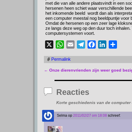
met die van alle andere plaatsvindt in een soo
hersenen heen schiet waar verschillende beel
het inkomende beeld wordt dan als interpret
een computer meestal nog beeldpuntje voor b
Omdat de hersenen op een zeer lage kloksne
ze langs deze weg op den duur toch inhalen. 
computersystemen voort.
X
W
E
T
F
L
D
h
m
e
a
i
e
Permalink
a
a
l
c
n
l
t
i
e
e
k
e
←
Onze dierenvrienden zijn weer goed bezi
Bericht navigatie
s
l
g
b
e
n
A
r
o
d
Reacties
p
a
o
I
p
m
k
n
Korte geschiedenis van de computer
Selma
op
2011/02/27 om 18:08
schreef: