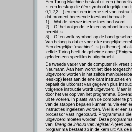
Een Turing Machine bestaat uit een (theoret
is een leeskop die één symbool tegelijk kan
0,1,2,3…) en met een interne set van instruc
dat moment heersende toestand bepaald:
1) Wat de nieuwe interne toestand wordt
2) Of het volgende te lezen symbool links of
bereikt is
3) Of en welk symbool op de band geschreve
Van belang is dat er voor elke mogelijke comb
Een dergelijke “machine” is (in theorie) tot 
zelfde Turing heeft de geheime code (“Enigm
geleden een speelfilm is uitgebracht.
De tweede vader van de computer (ik vrees 
Neumann. Aan hem wordt het idee toegeschrev
uitgevoerd worden in het zelfde manipuleerb
leeskop) leest aan de ene kant instructies 
bepaalt de uitkomst van gegeven plus instructi
volgende instructie wordt uitgevoerd. Maar in p
door het verloop van het programma. Bovend
uit te voeren. In plaats van de computer te 
van de stappen bepalen kunnen nu via een e
instructies ingelezen worden. Wel is er een 
processor vast ingebouwd. Programma’s di
uitgevoerd moeten worden. Deze programma’s
van:
Breng de inhoud van register A (een bep
programma bestaat zo in de kern uit: Als de i