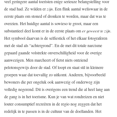
veel geringere aantal toeristen enige serieuze belangstelling voor
de stad had. Ze wilden er
zijn
. Een flink aantal weliswaar in de
eerste plaats om stoned of dronken te worden, maar dat was te
overzien. Het huidige aantal is sowieso te groot, maar een
substantieel deel komt er in de eerste plaats om
er geweest te zijn
.
Het symbool daarvan is de selfiestick of het elkaar fotograferen
met de stad als “achtergrond”. En de met dit totale narcisme
gepaard gaande volstrekte onverschilligheid voor de overige
aanwezigen. Men marcheert of fietst niets ontziend
pelotonsgewijs door de stad. Of loopt en staat stil in kleinere
groepen waar dat toevallig zo uitkomt. Anderen, bijvoorbeeld
bewoners die per ongeluk ook aanwezig of onderweg zijn
volledig negerend. Dit is overigens een trend die al heel lang aan
de gang is in het toerisme. Kun je van wat rondreizen en niet
louter consumptief recreëren in de regio nog zeggen dat het
redelijk in te passen is in de cultuur van de doellanden. Het