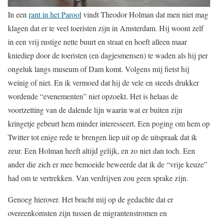
In een
rant in het Parool
vindt Theodor Holman dat men niet mag
klagen dat er te veel toeristen zijn in Amsterdam. Hij woont zelf
in een vrij rustige nette buurt en straat en hoeft alleen maar
kniediep door de toeristen (en dagjesmensen) te waden als hij per
ongeluk langs museum of Dam komt. Volgens mij fietst hij
weinig of niet. En ik vermoed dat hij de vele en steeds drukker
wordende “evenementen” niet opzoekt. Het is helaas de
voortzetting van de dalende lijn waarin wat er buiten zijn
kringetje gebeurt hem minder interesseert. Een poging om hem op
Twitter tot enige rede te brengen liep uit op de uitspraak dat ik
zeur. Een Holman heeft altijd gelijk, en zo niet dan toch. Een
ander die zich er mee bemoeide beweerde dat ik de “vrije keuze”
had om te vertrekken. Van verdrijven zou geen sprake zijn.
Genoeg hierover. Het bracht mij op de gedachte dat er
overeenkomsten zijn tussen de migrantenstromen en