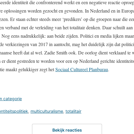
eerde identiteit die confronterend werkt en een negatieve reactie opro
re oplossingen worden gezocht en gevonden. In Nederland en in Europ
zen. Er staan echter steeds meer ‘predikers’ op die groepen naar die ee
een verband met de verleiding van het totalitair denken. Daar schuilt aan
 Nog eens nadrukkelijk: aan beide zijden. Politici en media lijken maar 
e verkiezingen van 2017 in aantocht, mag het duidelijk zijn dat politi
anse heeft dat al wel. Zadie Smith ook. De oorlog dient verklaard te 
n er dient gestreden te worden voor een op Nederland gerichte identiteit
tie maakt gelukkiger zegt het
Sociaal Cultureel Planburau
.
n categorie
entiteitspolitiek
,
multiculturalisme
,
totalitair
Bekijk reacties