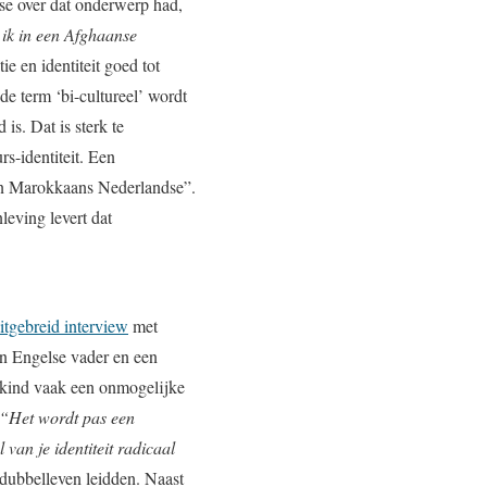
nse over dat onderwerp had,
 ik in een Afghaanse
ie en identiteit goed tot
de term ‘bi-cultureel’ wordt
is. Dat is sterk te
rs-identiteit. Een
en Marokkaans Nederlandse”.
leving levert dat
itgebreid interview
met
en Engelse vader en een
nkind vaak een onmogelijke
“Het wordt pas een
 van je identiteit radicaal
n dubbelleven leidden. Naast