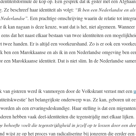
e identiteitsformule de kop op. Een gesprek dat ik gister met een Afghaa
g. Ze beschreef haar identiteit als volgt:
“Ik ben een Nederlandse en als
 Nederlandse”.
Een prachtige omschrijving waarin de relatie tot integrat
 ik kan nagaan is deze keuze, want dat is het, niet algemeen. Wanneer 
eens dat het naast elkaar bestaan van twee identiteiten een mogelijkheid 
et twee handen. Er is altijd een voorkeurshand. Zo is er ook een voorkeu
k ben een Marokkaanse en als ik in een Nederlandse omgeving ben e
r een Marokkaanse identiteit. Dat is niet slim. In de Nederlandse samen
rek van gisteren werd ik vanmorgen door de Volkskrant verrast met een
u
ntiteitskwestie’ het belangrijkste onderwerp was. Ze kan, geboren uit e
worden als een ervaringsdeskundige. Haar stelling is dat een migrante
nderen hebben vaak deel-identiteiten die tegenstrijdig met elkaar lijken.
behoefte voelt die tegenstrijdigheid in jezelf op te lossen door een deel
band wijst ze op het proces van radicalisering bij jongeren die eerder ee