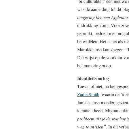
‘bi-culturaliteit’ een nieuw
was de aanleiding tot dit blo
omgeving ben een Afghaans
uitdrukking komt. Voor zover
gebruikt, bedoelt men nog al 
betwijfelen. Het is net als m
Marokkaanse kan zeggen: “I
Dat wijst op de voorkeur voo
belemmeringen op.
Identiteitsoorlog
Toeval of niet, na het gesp
Zadie Smith
, waarin de ‘ide
Jamaicaanse moeder, gezien 
identiteit heeft. Migrantenki
probleem als je de wanhopige 
weg te snijden”
. In dit ver