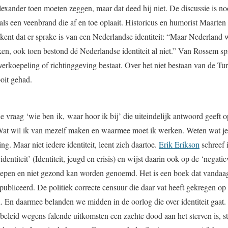
exander toen moeten zeggen, maar dat deed hij niet. De discussie is n
ls een veenbrand die af en toe oplaait. Historicus en humorist Maarte
kent dat er sprake is van een Nederlandse identiteit: “Maar Nederland 
en, ook toen bestond dé Nederlandse identiteit al niet.” Van Rossem sp
verkoepeling of richtinggeving bestaat. Over het niet bestaan van de T
ooit gehad.
he vraag ‘wie ben ik, waar hoor ik bij’ die uiteindelijk antwoord geeft op
at wil ik van mezelf maken en waarmee moet ik werken. Weten wat je ide
g. Maar niet iedere identiteit, leent zich daartoe.
Erik Erikson
schreef 
ntiteit’ (Identiteit, jeugd en crisis) en wijst daarin ook op de ‘negatiev
oepen en niet gezond kan worden genoemd. Het is een boek dat vandaag
bliceerd. De politiek correcte censuur die daar vat heeft gekregen 
. En daarmee belanden we midden in de oorlog die over identiteit gaat.
 beleid wegens falende uitkomsten een zachte dood aan het sterven is, 