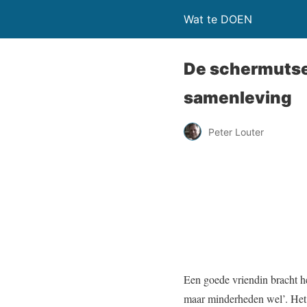
Wat te DOEN
De schermutsel
samenleving
Peter Louter
Een goede vriendin bracht he
maar minderheden wel’. Het w