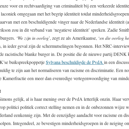
euze voor en rechtvaardiging van criminaliteit bij een verkeerde identit
 laconiek omgegaan met het begrip identiteit totdat minderheidsgroepen 
arvan met een beschuldigende vinger naar de Nederlandse identiteit (al
rikson zou in dit verband van ‘negatieve identiteit’ spreken. Zadie Smi
 burgers.
‘We zijn in oorlog
’, zegt ze als Amerikaanse, ‘
en die oorlog he
len, in ieder geval zijn de schermutselingen begonnen. Het NRC-intervi
de racistische blanke burger in. De positie die de nieuwe partij DENK k
K’se buikspreekpoppetje
Sylvana beschuldigde de PvdA
in een discus
huldig te zijn aan het normaliseren van racisme en discriminatie. Een 
de Kamerfractie een meer dan evenredige vertegenwoordiging van minde
t
Simons gelijk, al is haar mening over de PvdA letterlijk onzin. Haar ve
rop politici politiek correct stelling nemen en in de onbezonnen wijz
rland eenkennig zijn. Met de eenzijdige aandacht voor racisme en disc
lpen. Integendeel, ze bevestigen minderheidsgroepen in de neiging om e