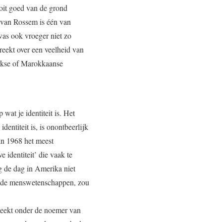
ooit goed van de grond
n van Rossem is één van
was ook vroeger niet zo
reekt over een veelheid van
urkse of Marokkaanse
 wat je identiteit is. Het
ntiteit is, is onontbeerlijk
in 1968 het meest
e identiteit’ die vaak te
 de dag in Amerika niet
op de menswetenschappen, zou
steekt onder de noemer van