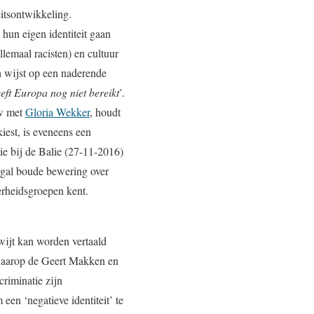
eitsontwikkeling.
hun eigen identiteit gaan
lemaal racisten) en cultuur
th wijst op een naderende
eft Europa nog niet bereikt
’.
ew met
Gloria Wekker
, houdt
iest, is eveneens een
sie bij de Balie (27-11-2016)
nogal boude bewering over
rheidsgroepen kent.
rwijt kan worden vertaald
e waarop de Geert Makken en
riminatie zijn
en ‘negatieve identiteit’ te