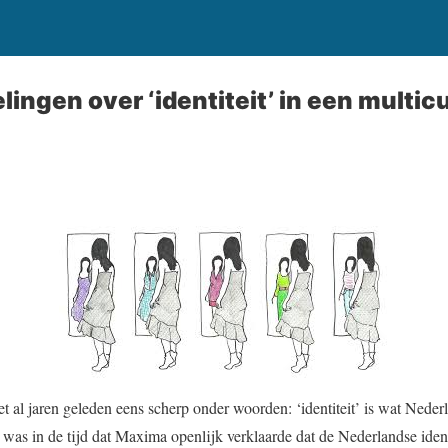
ingen over ‘identiteit’ in een multicu
t al jaren geleden eens scherp onder woorden: ‘identiteit’ is wat Nede
as in de tijd dat Maxima openlijk verklaarde dat de Nederlandse identi