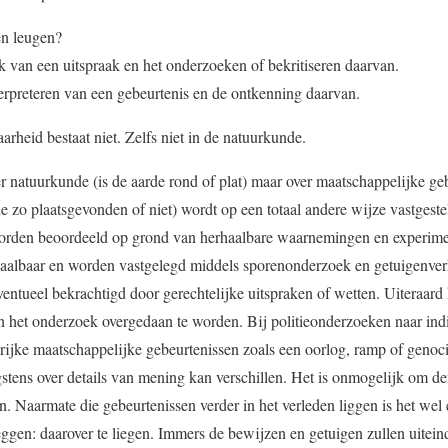
en leugen?
ik van een uitspraak en het onderzoeken of bekritiseren daarvan.
nterpreteren van een gebeurtenis en de ontkenning daarvan.
rheid bestaat niet. Zelfs niet in de natuurkunde.
r natuurkunde (is de aarde rond of plat) maar over maatschappelijke g
ie zo plaatsgevonden of niet) wordt op een totaal andere wijze vastgeste
 worden beoordeeld op grond van herhaalbare waarnemingen en experim
rhaalbaar en worden vastgelegd middels sporenonderzoek en getuigenver
ventueel bekrachtigd door gerechtelijke uitspraken of wetten. Uiteraard
 het onderzoek overgedaan te worden. Bij politieonderzoeken naar ind
rijke maatschappelijke gebeurtenissen zoals een oorlog, ramp of genoci
tens over details van mening kan verschillen. Het is onmogelijk om de
n. Naarmate die gebeurtenissen verder in het verleden liggen is het wel
ggen: daarover te liegen. Immers de bewijzen en getuigen zullen uitein