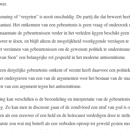
ver.
enning of “vergeten” is nooit onschuldig. De partij die dat beweert heef
 aantast. Het ontkennen van een gebeurtenis is geen vraag of onderzoek
naarmate de gebeurtenissen verder in het verleden liggen beschikt geen 
ver te doen, en blijft alleen de mogelijkheid voorliggende verslagen te
t verzinnen van gebeurtenissen om de gewenste politiek te ondersteu
van Sion” een belangrijke rol gespeeld in het moderne antisemitisme.
 een dergelijke gebeurtenis ontkent of verzint heeft daarvoor een politie
et ondergraven van een van de argumenten voor het bestaan van de staat
en van een argument tegen het antisemitisme.
 kan verschillen is de beoordeling en interpretatie van de gebeurtenis
eg. Zo kan men in discussie gaan of de zondvloed een straf van god is o
n als een zeerover of een held en de holocaust verdedigen door te stelle
aatste zou wat mij betreft als een verboden oproep tot geweld gezien m