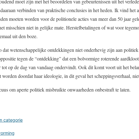
houdend moet zijn met het beoordelen van gebeurtenissen uit het verle
aaraan verbinden van praktische conclusies in het heden. Ik vind het al
uden moeten worden voor de politionele acties van meer dan 50 jaar ge
et misschien niet in gelijke mate. Herstelbetalingen of wat voor tege
lemaal uit den boze.
zo dat wetenschappelijke ontdekkingen niet onderhevig zijn aan politie
ppositie tegen de “ontdekking” dat een bolvormige roterende aardkloot 
r tot op de dag van vandaag ondervindt. Ook dit komt voort uit het belan
 worden doordat haar ideologie, in dit geval het scheppingsverhaal, nie
uus om aperte politiek misbruikte onwaarheden onbestraft te laten.
n categorie
vorming