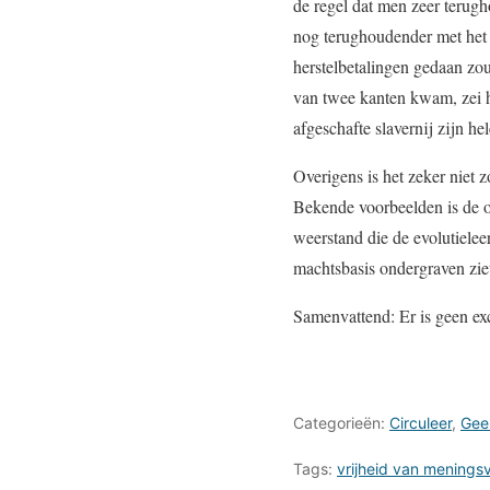
de regel dat men zeer terug
nog terughoudender met het d
herstelbetalingen gedaan zo
van twee kanten kwam, zei h
afgeschafte slavernij zijn he
Overigens is het zeker niet 
Bekende voorbeelden is de o
weerstand die de evolutielee
machtsbasis ondergraven ziet
Samenvattend: Er is geen exc
Categorieën:
Circuleer
,
Gee
Tags:
vrijheid van menings