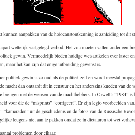
et kunnen aanpakken van de holocaustontkenning is aanleiding tot dit s
 apart wettelijk vastgelegd verbod. Het zou moeten vallen onder een bre
litiek gewin. Vermoedelijk bieden huidige wetsartikelen over laster e
, maar het kan zijn dat enige uitbreiding gewenst is.
r politiek gewin is zo oud als de politiek zelf en wordt meestal propa
 de macht dan ontaardt dit in censuur en het anderszins kneden van de
e brengen met de wensen van de machthebbers. In Orwell’s “1984” is hi
eid voor die de “misprints” “corrigeert”. Er zijn legio voorbeelden v
e” “kameraden” uit de geschiedenis en de foto’s van de Russische Revolu
gelijke leugens niet aan te pakken omdat ze in dictaturen tot wet verheve
 aantal problemen door elkaar: