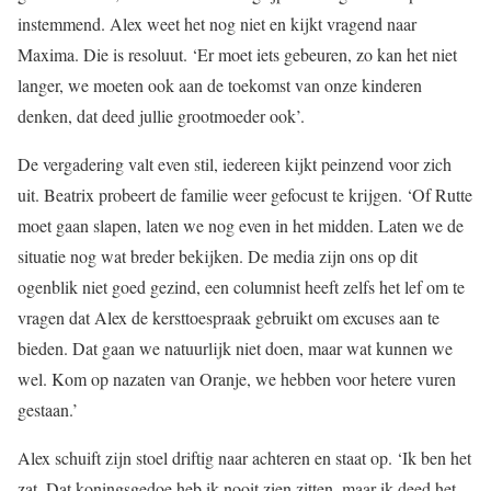
instemmend. Alex weet het nog niet en kijkt vragend naar
Maxima. Die is resoluut. ‘Er moet iets gebeuren, zo kan het niet
langer, we moeten ook aan de toekomst van onze kinderen
denken, dat deed jullie grootmoeder ook’.
De vergadering valt even stil, iedereen kijkt peinzend voor zich
uit. Beatrix probeert de familie weer gefocust te krijgen. ‘Of Rutte
moet gaan slapen, laten we nog even in het midden. Laten we de
situatie nog wat breder bekijken. De media zijn ons op dit
ogenblik niet goed gezind, een columnist heeft zelfs het lef om te
vragen dat Alex de kersttoespraak gebruikt om excuses aan te
bieden. Dat gaan we natuurlijk niet doen, maar wat kunnen we
wel. Kom op nazaten van Oranje, we hebben voor hetere vuren
gestaan.’
Alex schuift zijn stoel driftig naar achteren en staat op. ‘Ik ben het
zat. Dat koningsgedoe heb ik nooit zien zitten, maar ik deed het