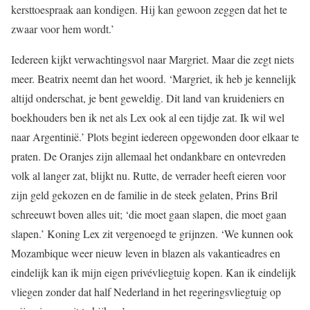
kersttoespraak aan kondigen. Hij kan gewoon zeggen dat het te
zwaar voor hem wordt.’
Iedereen kijkt verwachtingsvol naar Margriet. Maar die zegt niets
meer. Beatrix neemt dan het woord. ‘Margriet, ik heb je kennelijk
altijd onderschat, je bent geweldig. Dit land van kruideniers en
boekhouders ben ik net als Lex ook al een tijdje zat. Ik wil wel
naar Argentinië.’ Plots begint iedereen opgewonden door elkaar te
praten. De Oranjes zijn allemaal het ondankbare en ontevreden
volk al langer zat, blijkt nu. Rutte, de verrader heeft eieren voor
zijn geld gekozen en de familie in de steek gelaten, Prins Bril
schreeuwt boven alles uit; ‘die moet gaan slapen, die moet gaan
slapen.’ Koning Lex zit vergenoegd te grijnzen. ‘We kunnen ook
Mozambique weer nieuw leven in blazen als vakantieadres en
eindelijk kan ik mijn eigen privévliegtuig kopen. Kan ik eindelijk
vliegen zonder dat half Nederland in het regeringsvliegtuig op