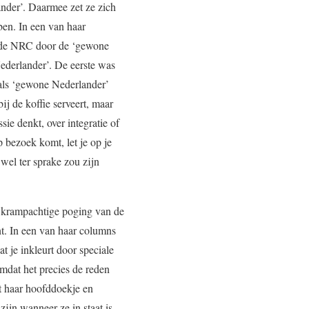
nder’. Daarmee zet ze zich
ben. In een van haar
f de NRC door de ‘gewone
ederlander’. De eerste was
k als ‘gewone Nederlander’
ij de koffie serveert, maar
ie denkt, over integratie of
 bezoek komt, let je op je
 wel ter sprake zou zijn
e krampachtige poging van de
t. In een van haar columns
at je inkleurt door speciale
mdat het precies de reden
t haar hoofddoekje en
jn wanneer ze in staat is