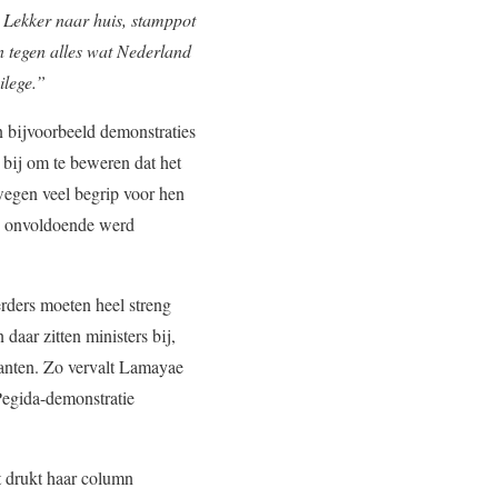
 Lekker naar huis, stamppot
 tegen alles wat Nederland
ilege.”
n bijvoorbeeld demonstraties
 bij om te beweren dat het
wegen veel begrip voor hen
en onvoldoende werd
erders moeten heel streng
daar zitten ministers bij,
anten. Zo vervalt Lamayae
Pegida-demonstratie
t drukt haar column