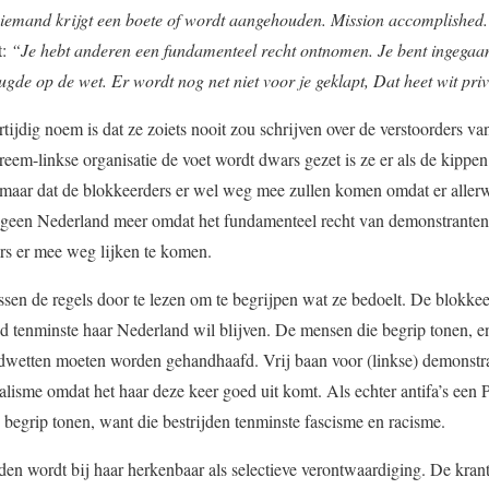
niemand krijgt een boete of wordt aangehouden. Mission accomplished.
t:
“Je hebt anderen een fundamenteel recht ontnomen. Je bent ingegaan
gde op de wet. Er wordt nog net niet voor je geklapt, Dat heet wit priv
ijdig noem is dat ze zoiets nooit zou schrijven over de verstoorders va
eem-linkse organisatie de voet wordt dwars gezet is ze er als de kippen
t maar dat de blokkeerders er wel weg mee zullen komen omdat er aller
nd geen Nederland meer omdat het fundamenteel recht van demonstrant
rs er mee weg lijken te komen.
tussen de regels door te lezen om te begrijpen wat ze bedoelt. De blokke
d tenminste haar Nederland wil blijven. De mensen die begrip tonen, en 
ndwetten moeten worden gehandhaafd. Vrij baan voor (linkse) demonstr
isme omdat het haar deze keer goed uit komt. Als echter antifa’s een 
 begrip tonen, want die bestrijden tenminste fascisme en racisme.
en wordt bij haar herkenbaar als selectieve verontwaardiging. De kran