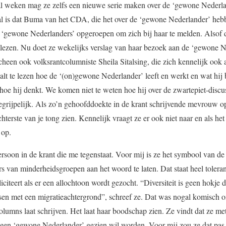
tal weken mag ze zelfs een nieuwe serie maken over de ‘gewone Nederla
eval is dat Buma van het CDA, die het over de ‘gewone Nederlander’ heb
 ‘gewone Nederlanders’ opgeroepen om zich bij haar te melden. Also
ezen. Nu doet ze wekelijks verslag van haar bezoek aan de ‘gewone N
rscheen ook volksrantcolumniste Sheila Sitalsing, die zich kennelijk oo
alt te lezen hoe de ‘(on)gewone Nederlander’ leeft en werkt en wat hij b
hoe hij denkt. We komen niet te weten hoe hij over de zwartepiet-discuss
begrijpelijk. Als zo’n gehoofddoekte in de krant schrijvende mevrouw op
chterste van je tong zien. Kennelijk vraagt ze er ook niet naar en als het
 op.
soon in de krant die me tegenstaat. Voor mij is ze het symbool van d
 van minderheidsgroepen aan het woord te laten. Dat staat heel toleran
liciteert als er een allochtoon wordt gezocht. “Diversiteit is geen hokje d
nsen met een migratieachtergrond”, schreef ze. Dat was nogal komisch o
mns laat schrijven. Het laat haar boodschap zien. Ze vindt dat ze me
en ‘gewone Nederlander’ gezien wil worden. Voor mij zou ze dat pas zi