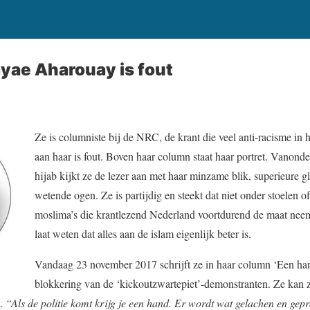
yae Aharouay is fout
Ze is columniste bij de NRC, de krant die veel anti-racisme in
aan haar is fout. Boven haar column staat haar portret. Vanond
hijab kijkt ze de lezer aan met haar minzame blik, superieure gl
wetende ogen. Ze is partijdig en steekt dat niet onder stoelen o
moslima’s die krantlezend Nederland voortdurend de maat neem
laat weten dat alles aan de islam eigenlijk beter is.
Vandaag 23 november 2017 schrijft ze in haar column ‘Een han
blokkering van de ‘kickoutzwartepiet’-demonstranten. Ze kan z
t.
“Als de politie komt krijg je een hand. Er wordt wat gelachen en gep