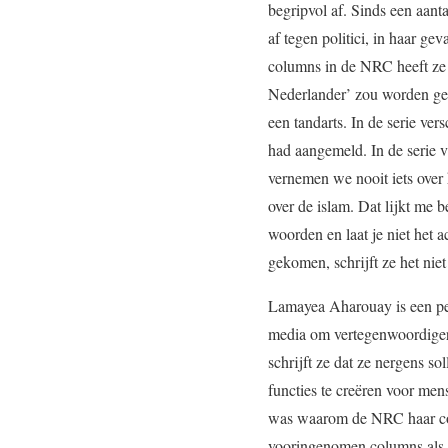
begripvol af. Sinds een aan
af tegen politici, in haar g
columns in de NRC heeft ze
Nederlander’ zou worden gel
een tandarts. In de serie ve
had aangemeld. In de serie v
vernemen we nooit iets over 
over de islam. Dat lijkt me 
woorden en laat je niet het a
gekomen, schrijft ze het niet
Lamayea Aharouay is een per
media om vertegenwoordigers
schrijft ze dat ze nergens sol
functies te creëren voor me
was waarom de NRC haar colu
vooringenomen columns als e