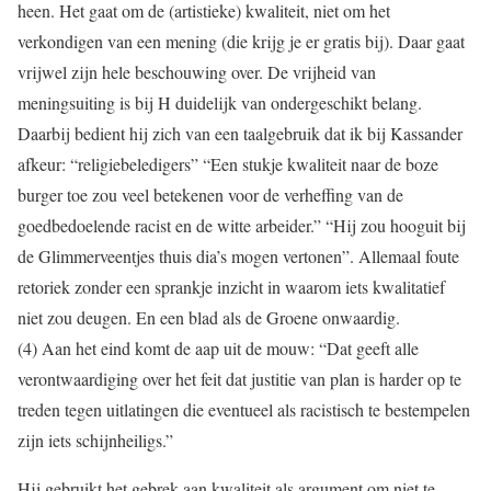
heen. Het gaat om de (artistieke) kwaliteit, niet om het
verkondigen van een mening (die krijg je er gratis bij). Daar gaat
vrijwel zijn hele beschouwing over. De vrijheid van
meningsuiting is bij H duidelijk van ondergeschikt belang.
Daarbij bedient hij zich van een taalgebruik dat ik bij Kassander
afkeur: “religiebeledigers” “Een stukje kwaliteit naar de boze
burger toe zou veel betekenen voor de verheffing van de
goedbedoelende racist en de witte arbeider.” “Hij zou hooguit bij
de Glimmerveentjes thuis dia’s mogen vertonen”. Allemaal foute
retoriek zonder een sprankje inzicht in waarom iets kwalitatief
niet zou deugen. En een blad als de Groene onwaardig.
(4) Aan het eind komt de aap uit de mouw: “Dat geeft alle
verontwaardiging over het feit dat justitie van plan is harder op te
treden tegen uitlatingen die eventueel als racistisch te bestempelen
zijn iets schijnheiligs.”
Hij gebruikt het gebrek aan kwaliteit als argument om niet te